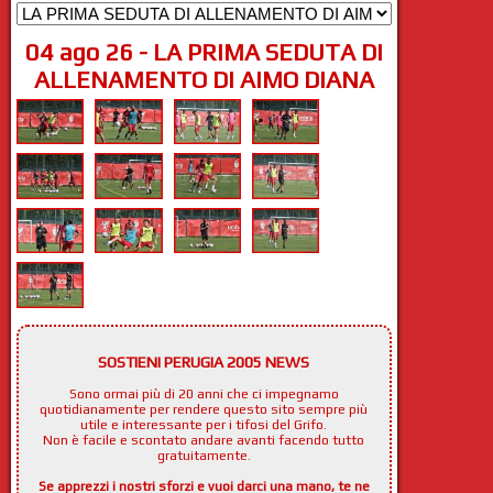
04 ago 26 - LA PRIMA SEDUTA DI
ALLENAMENTO DI AIMO DIANA
SOSTIENI PERUGIA 2005 NEWS
Sono ormai più di 20 anni che ci impegnamo
quotidianamente per rendere questo sito sempre più
utile e interessante per i tifosi del Grifo.
Non è facile e scontato andare avanti facendo tutto
gratuitamente.
Se apprezzi i nostri sforzi e vuoi darci una mano, te ne