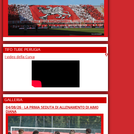
TIFO TUBE PERUGIA
I video della Curva
GALLERIA
04/08/26
-
LA PRIMA SEDUTA DI ALLENAMENTO DI AIMO
DIANA