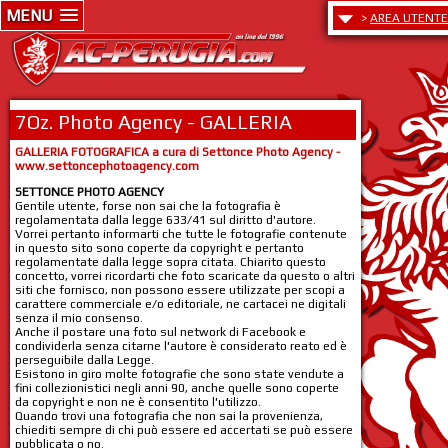
MENU
>
AREA UTENTE
7Oz. Photo Agency - GALLERIA
GALLERIA FOTOGRAFICA a cura di Settonce Photo Agency -
www.settoncephotoagency.com
SETTONCE PHOTO AGENCY
Gentile utente, forse non sai che la fotografia è
regolamentata dalla legge 633/41 sul diritto d'autore.
Vorrei pertanto informarti che tutte le fotografie contenute
in questo sito sono coperte da copyright e pertanto
regolamentate dalla legge sopra citata. Chiarito questo
concetto, vorrei ricordarti che foto scaricate da questo o altri
siti che fornisco, non possono essere utilizzate per scopi a
carattere commerciale e/o editoriale, ne cartacei ne digitali
senza il mio consenso.
Anche il postare una foto sul network di Facebook e
condividerla senza citarne l'autore è considerato reato ed è
perseguibile dalla Legge.
Esistono in giro molte fotografie che sono state vendute a
fini collezionistici negli anni 90, anche quelle sono coperte
da copyright e non ne è consentito l'utilizzo.
Quando trovi una fotografia che non sai la provenienza,
chiediti sempre di chi può essere ed accertati se può essere
pubblicata o no.