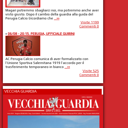
Magari potremmo sbagliarci noi, ma potremmo anche aver
visto giusto. Dopo il cambio della guardia alla guida del
Perugia Calcio (ricordiamo che
...»»
Visite 1199
Commenti 0
»
06/08 - 20:15. PERUGIA, UFFICIALE QUIRINI
AC Perugia Calcio comunica di aver formalizzato con
l’Unione Sportiva Salernitana 1919 l’accordo per il
trasferimento temporaneo in bianco
...»»
Visite 525
Commenti 0
VECCHIA GUARDIA