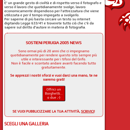
E' un grande gesto di civiltà e di rispetto verso il fotografo e
verso il lavoro che quotidianamente svolge, lavoro
economicamente dispendioso per l'attrezzatura che viene
utilizzata e per il tempo impiegato a svolgerlo.
Per saperne di più basta cercare un testo su internet
digitando Legge 633/41 e troverete tutto ciò che c'è da
sapere sul diritto d'autore in materia di fotografia.
SOSTIENI PERUGIA 2005 NEWS
Sono ormai più di 20 anni che ci impegnamo
quotidianamente per rendere questo sito sempre più
utile e interessante per i tifosi del Grifo.
Non è facile e scontato andare avanti facendo tutto
gratuitamente.
Se apprezzi i nostri sforzi e vuoi darci una mano, te ne
saremo grati!
Offrici un
Borghetti...
o due ;-)
SE VUOI PUBBLICIZZARE LA TUA ATTIVITÀ,
SCRIVICI
!
SCEGLI UNA GALLERIA