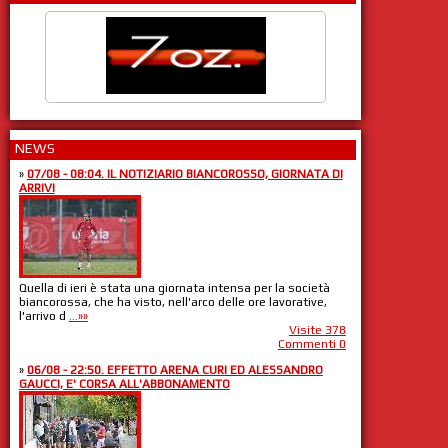
NEWS
»
07/08 - 08:04. IL NOTIZIARIO BIANCOROSSO, GIORNATA DI
ARRIVI
Quella di ieri è stata una giornata intensa per la società
biancorossa, che ha visto, nell'arco delle ore lavorative,
l'arrivo d
...»»
Visite 378
Commenti 0
»
06/08 - 22:50. EFFETTO ARENA CURI ED ALESSANDRO
GAUCCI, E' CORSA ALL'ABBONAMENTO