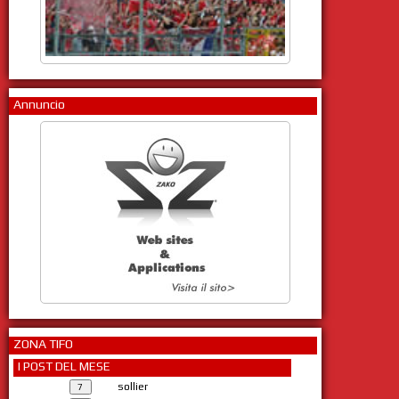
Annuncio
ZONA TIFO
I POST DEL MESE
sollier