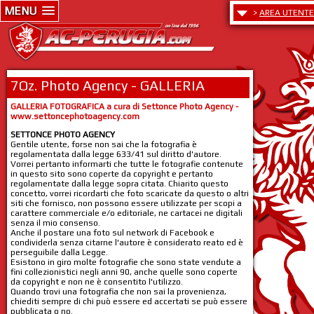
MENU
>
AREA UTENTE
7Oz. Photo Agency - GALLERIA
GALLERIA FOTOGRAFICA a cura di Settonce Photo Agency -
www.settoncephotoagency.com
SETTONCE PHOTO AGENCY
Gentile utente, forse non sai che la fotografia è
regolamentata dalla legge 633/41 sul diritto d'autore.
Vorrei pertanto informarti che tutte le fotografie contenute
in questo sito sono coperte da copyright e pertanto
regolamentate dalla legge sopra citata. Chiarito questo
concetto, vorrei ricordarti che foto scaricate da questo o altri
siti che fornisco, non possono essere utilizzate per scopi a
carattere commerciale e/o editoriale, ne cartacei ne digitali
senza il mio consenso.
Anche il postare una foto sul network di Facebook e
condividerla senza citarne l'autore è considerato reato ed è
perseguibile dalla Legge.
Esistono in giro molte fotografie che sono state vendute a
fini collezionistici negli anni 90, anche quelle sono coperte
da copyright e non ne è consentito l'utilizzo.
Quando trovi una fotografia che non sai la provenienza,
chiediti sempre di chi può essere ed accertati se può essere
pubblicata o no.