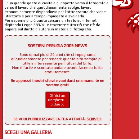
E' un grande gesto di civiltà e di rispetto verso il fotografo e
verso il lavoro che quotidianamente svolge, lavoro
economicamente dispendioso per l'attrezzatura che viene
utilizzata e per il tempo impiegato a svolgerlo.
Per saperne di più basta cercare un testo su internet
digitando Legge 633/41 e troverete tutto ciò che c'è da
sapere sul diritto d'autore in materia di fotografia.
SOSTIENI PERUGIA 2005 NEWS
Sono ormai più di 20 anni che ci impegnamo
quotidianamente per rendere questo sito sempre più
utile e interessante per i tifosi del Grifo.
Non è facile e scontato andare avanti facendo tutto
gratuitamente.
Se apprezzi i nostri sforzi e vuoi darci una mano, te ne
saremo grati!
Offrici un
Borghetti...
o due ;-)
SE VUOI PUBBLICIZZARE LA TUA ATTIVITÀ,
SCRIVICI
!
SCEGLI UNA GALLERIA