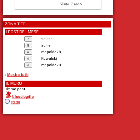
ZONA TIFO
I POST DEL MESE
sollier
sollier
mr.poldo78
Kowalski
mr.poldo78
»
Mostra tutti
IL MURO
Ultimo post
tifosologrifo
22:38