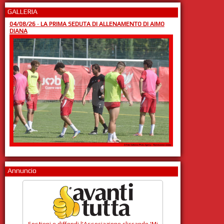
GALLERIA
04/08/26
-
LA PRIMA SEDUTA DI ALLENAMENTO DI AIMO
DIANA
Annuncio
Sostieni e diffondi l'Associazione cliccando 'Mi