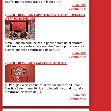
trasferimento temporaneo in bianco
...»»
Visite 385
Commenti 0
»
06/08 - 18:45. DIANA APRE IL NUOVO CORSO: PERUGIA HA
UN FASCINO SPECIALE
Aimo Diana ha pronunciato le prime parole da allenatore
del Perugia accanto ad Alessandro Gaucci, protagonista in
queste ore della costruzione della n
...»»
Visite 708
Commenti 0
»
06/08 - 18:15. GRIFO, CARRIERO È UFFICIALE!
AC Perugia Calcio comunica di aver acquisito dall’Unione
Sportiva Salernitana 1919, a titolo definitivo, il diritto alle
prestazioni sportive de
...»»
Visite 483
Commenti 0