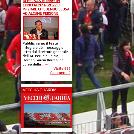
DI HERNAN BORRAS IN
CONFERENZA, VORREI
INIZIARE CHIEDENDO SCUSA
AD ALCUNE PERSONE
Pubblichiamo il testo
integrale del messaggio
letto dal direttore generale
dell’AC Perugia Calcio,
Hernan Garcia Borras, nel
corso della
...»»
Visite 669
Commenti 2
VECCHIA GUARDIA