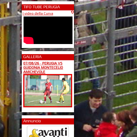
TIFO TUBE PERUGIA
I video della Curva
GALLERIA
07/08/26
-
PERUGIA VS
GUIDONIA MONTECELIO
AMICHEVOLE
Annuncio