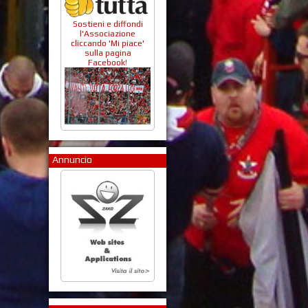
Sostieni e diffondi
l'Associazione
cliccando 'Mi piace'
sulla pagina
Facebook!
Annuncio