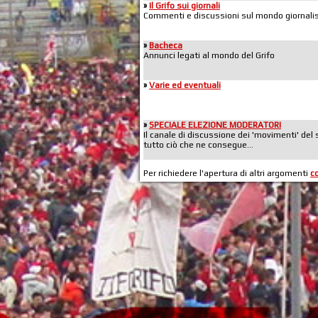
»
Il Grifo sui giornali
Commenti e discussioni sul mondo giornalis
»
Bacheca
Annunci legati al mondo del Grifo
»
Varie ed eventuali
»
SPECIALE ELEZIONE MODERATORI
Il canale di discussione dei 'movimenti' del 
tutto ciò che ne consegue...
Per richiedere l'apertura di altri argomenti
c