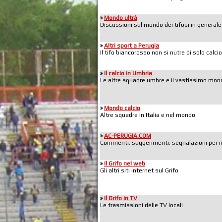
»
Mondo ultrà
Discussioni sul mondo dei tifosi in generale
»
Altri sport a Perugia
Il tifo biancorosso non si nutre di solo calcio
»
Il calcio in Umbria
Le altre squadre umbre e il vastissimo mond
»
Mondo calcio
Altre squadre in Italia e nel mondo
»
AC-PERUGIA.COM
Commenti, suggerimenti, segnalazioni per mig
»
Il Grifo nel web
Gli altri siti internet sul Grifo
»
Il Grifo in TV
Le trasmissioni delle TV locali