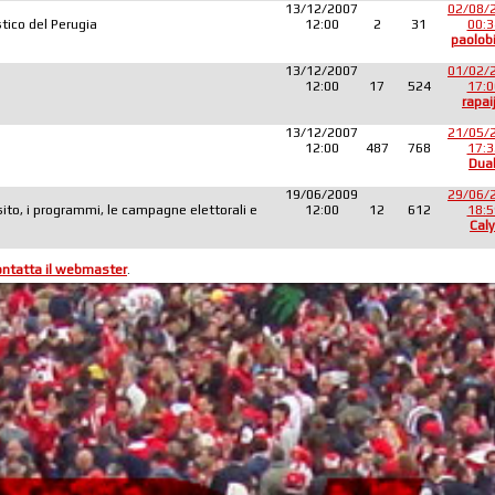
13/12/2007
02/08/
tico del Perugia
12:00
2
31
00:3
paolob
13/12/2007
01/02/
12:00
17
524
17:0
rapai
13/12/2007
21/05/
12:00
487
768
17:3
Dua
19/06/2009
29/06/
sito, i programmi, le campagne elettorali e
12:00
12
612
18:5
Caly
ontatta il webmaster
.