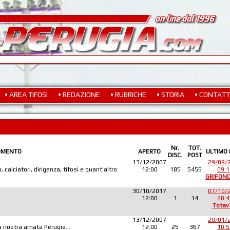
• AREA TIFOSI
• REDAZIONE
• RUBRICHE
• STORIA
• CONTATT
Nr.
TOT.
OMENTO
APERTO
ULTIMO
DISC.
POST
13/12/2007
29/09/
 calciatori, dirigenza, tifosi e quant'altro
12:00
185
5455
09:1
GRIFON
30/10/2017
07/10/
12:00
1
14
20:4
Totav
13/12/2007
20/01/
lla nostra amata Perugia...
12:00
25
367
10:5