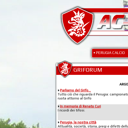
• PERUGIA CALCIO
GRIFORUM
ARG
»
Parliamo del Grifo...
Tutto ciò che riguarda il Perugia: campionato,
ruota attorno al Grifo
»
In memoria di Renato Curi
I ricordi dei tifosi.
»
Perugia, la nostra città
Attualità, società, storia, pregi e difetti de