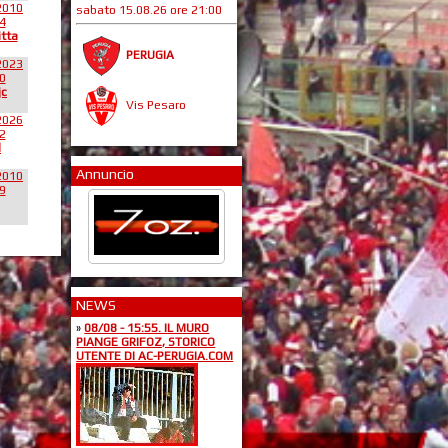
2010
sabato 15.08.26 ore 21:00
4
itta
PERUGIA
2023
0
jc
Vis Pesaro
2026
2
l
Annuncio
2010
9
NEWS
»
08/08 - 15:55. IL MURO
PIANGE GRIFOZ, STORICO
UTENTE DI AC-PERUGIA.COM