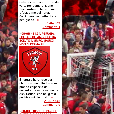
Grifoz ci ha lasciato, questa
volta per sempre. Mario
Zoia, nativo di Novara ma
tifosissimo del Peruia
Calcio, era per il sito di ac-
perugia.co
...»»
Visite 487
Commenti 1
»
08/08 - 11:24. PERUGIA,
COLPACCIO LANGELLA: HA
SCELTO IL GRIFO. GAUCCI
NON SI FERMA PIÙ
Il Perugia ha chiuso per
Christian Langella. Un vero e
proprio colpaccio da
novanta messo a segno da
Alex Gaucci, che nel giro di
pochissimi giorni st
...»»
Visite 1140
Commenti 0
»
08/08 - 10:29. LE PAROLE