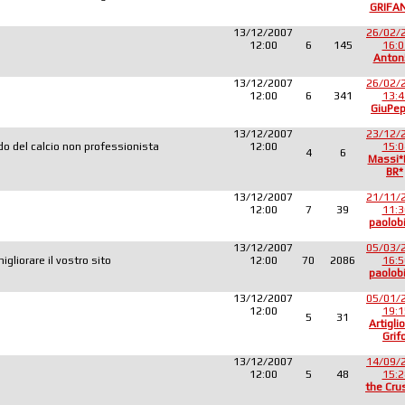
GRIFA
13/12/2007
26/02/
12:00
6
145
16:0
Anton
13/12/2007
26/02/
12:00
6
341
13:4
GiuPe
13/12/2007
23/12/
o del calcio non professionista
12:00
15:0
4
6
Massi
BR*
13/12/2007
21/11/
12:00
7
39
11:3
paolob
13/12/2007
05/03/
liorare il vostro sito
12:00
70
2086
16:5
paolob
13/12/2007
05/01/
12:00
19:1
5
31
Artiglio
Grif
13/12/2007
14/09/
12:00
5
48
15:2
the Cru