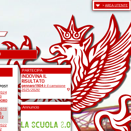
>
AREA UTENTE
I
PARTECIPA
INDOVINA IL
RISULTATO
gennaro1904
è il campione
 POST
2025/2026!
2024
0
DORO
Annuncio
2019
6
72
2022
2