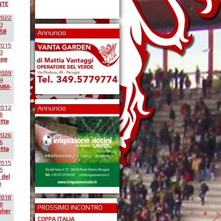
NTE
2022
3
58
Annuncio
2015
3
ppe
2009
4
*MM-
2012
Annuncio
6
itta
2026
6
itta
2015
5
 del
o
2018
8
PROSSIMO INCONTRO
sher
COPPA ITALIA