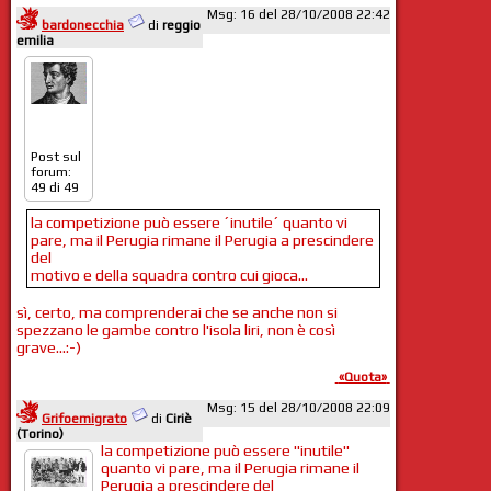
Msg: 16 del 28/10/2008 22:42
bardonecchia
di
reggio
emilia
Post sul
forum:
49 di 49
la competizione può essere ´inutile´ quanto vi
pare, ma il Perugia rimane il Perugia a prescindere
del
motivo e della squadra contro cui gioca...
sì, certo, ma comprenderai che se anche non si
spezzano le gambe contro l'isola liri, non è così
grave...:-)
«Quota»
Msg: 15 del 28/10/2008 22:09
Grifoemigrato
di
Ciriè
(Torino)
la competizione può essere "inutile"
quanto vi pare, ma il Perugia rimane il
Perugia a prescindere del