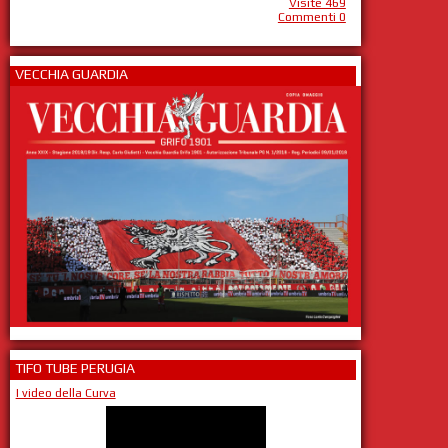
Visite 469
Commenti 0
VECCHIA GUARDIA
TIFO TUBE PERUGIA
I video della Curva