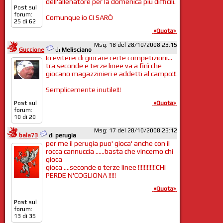
dell'allenatore per la domenica più difficili.
Post sul
forum:
Comunque io CI SARÒ
25 di 62
«Quota»
Msg: 18 del 28/10/2008 23:15
Guccione
di
Melisciano
Io eviterei di giocare certe competizioni...
tra seconde e terze linee va a finì che
giocano magazzinieri e addetti al campo!!!
Semplicemente inutile!!!
«Quota»
Post sul
forum:
10 di 20
Msg: 17 del 28/10/2008 23:12
bala73
di
perugia
per me il perugia puo' gioca' anche con il
rocca cannuccia ......basta che vincemo chi
gioca
gioca ....seconde o terze linee !!!!!!!!!!!!CHI
PERDE N'COGLIONA !!!!!
«Quota»
Post sul
forum:
13 di 35