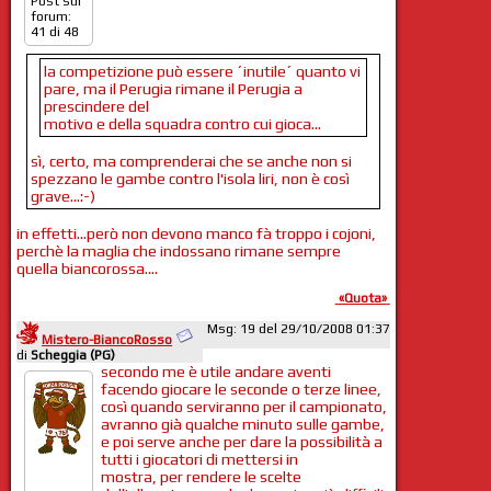
Post sul
forum:
41 di 48
la competizione può essere ´inutile´ quanto vi
pare, ma il Perugia rimane il Perugia a
prescindere del
motivo e della squadra contro cui gioca...
sì, certo, ma comprenderai che se anche non si
spezzano le gambe contro l'isola liri, non è così
grave...:-)
in effetti...però non devono manco fà troppo i cojoni,
perchè la maglia che indossano rimane sempre
quella biancorossa....
«Quota»
Msg: 19 del 29/10/2008 01:37
Mistero-BiancoRosso
di
Scheggia (PG)
secondo me è utile andare aventi
facendo giocare le seconde o terze linee,
così quando serviranno per il campionato,
avranno già qualche minuto sulle gambe,
e poi serve anche per dare la possibilità a
tutti i giocatori di mettersi in
mostra, per rendere le scelte