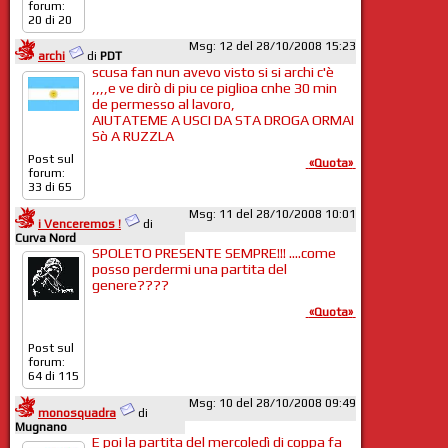
forum:
20 di 20
Msg: 12 del 28/10/2008 15:23
archi
di
PDT
scusa fan nun avevo visto si si archi c'è
,,,,e ve dirò di piu ce piglioa cnhe 30 min
de permesso al lavoro,
AIUTATEME A USCI DA STA DROGA ORMAI
Sò A RUZZLA
Post sul
«Quota»
forum:
33 di 65
Msg: 11 del 28/10/2008 10:01
i Venceremos !
di
Curva Nord
SPOLETO PRESENTE SEMPRE!!! ....come
posso perdermi una partita del
genere????
«Quota»
Post sul
forum:
64 di 115
Msg: 10 del 28/10/2008 09:49
monosquadra
di
Mugnano
E poi la partita del mercoledì di coppa fa