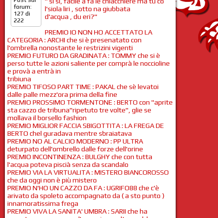
Post sul
" si si, facile a fa le chiacchiere ma tu cò
forum:
l'siola liri , sotto na giubbata
127 di
d'acqua , du eri?"
222
PREMIO IO NON HO ACCETTATO LA
CATEGORIA : ARCHI che si è presenatato con
l'ombrella nonostante le restrizini vigenti
PREMIO FUTURO DA GRADINATA : TOMMY che si è
perso tutte le azioni saliente per comprà le noccioline
e provà a entrà in
tribiuna
PREMIO TIFOSO PART TIME : PAKAL che sè levatoi
dalle palle mezz'ora prima della fine
PREMIO PROSSIMO TORMENTONE : BERTO con "aprite
sta cazzo de tribuna"ripetuto tre volte", glie se
mollava il borsello fashion
PREMIO MIGLIOR FACCIA SBIGOTTITA : LA FREGA DE
BERTO chel guradava mentre sbraiatava
PREMIO NO AL CALCIO MODERNO : PP ULTRA
deturpato dell'ombrello dalle forze dell'orine
PREMIO INCONTINENZA : BULGHY che con tutta
l'acqua poteva piscià senza da scandalo
PREMIO VIA LA VIRTUALITA : MISTERO BIANCOROSSO
che da oggi non è più mistero
PREMIO N'HO UN CAZZO DA FA : UGRIFO88 che c'è
arivato da spoleto accompagnato da ( a sto punto )
innamoratissima frega
PREMIO VIVA LA SANITA' UMBRA : SARII che ha