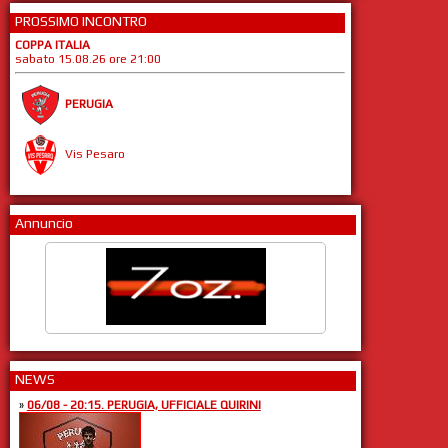
PROSSIMO INCONTRO
COPPA ITALIA
sabato 15.08.26 ore 21:00
PERUGIA
Vis Pesaro
Annuncio
NEWS
»
06/08 - 20:15. PERUGIA, UFFICIALE QUIRINI