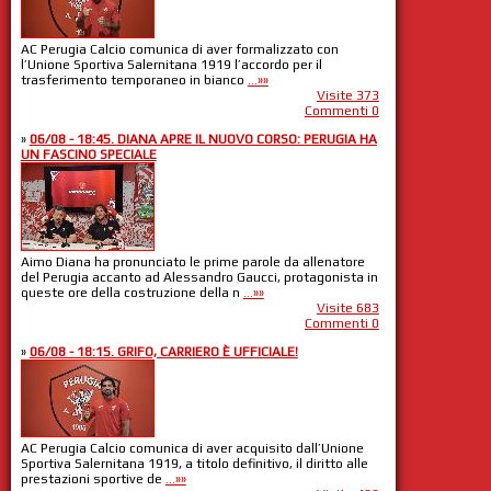
AC Perugia Calcio comunica di aver formalizzato con
l’Unione Sportiva Salernitana 1919 l’accordo per il
trasferimento temporaneo in bianco
...»»
Visite 373
Commenti 0
»
06/08 - 18:45. DIANA APRE IL NUOVO CORSO: PERUGIA HA
UN FASCINO SPECIALE
Aimo Diana ha pronunciato le prime parole da allenatore
del Perugia accanto ad Alessandro Gaucci, protagonista in
queste ore della costruzione della n
...»»
Visite 683
Commenti 0
»
06/08 - 18:15. GRIFO, CARRIERO È UFFICIALE!
AC Perugia Calcio comunica di aver acquisito dall’Unione
Sportiva Salernitana 1919, a titolo definitivo, il diritto alle
prestazioni sportive de
...»»