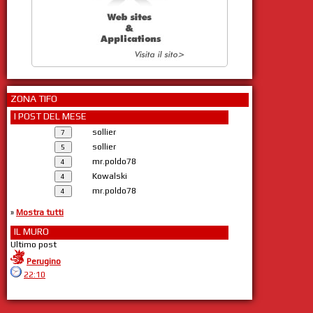
ZONA TIFO
I POST DEL MESE
sollier
sollier
mr.poldo78
Kowalski
mr.poldo78
»
Mostra tutti
IL MURO
Ultimo post
Perugino
22:10