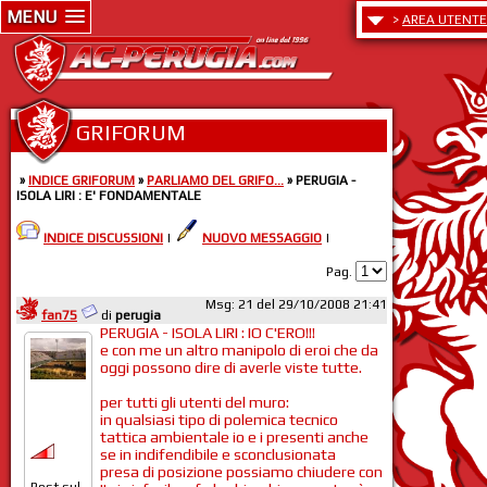
MENU
>
AREA UTENTE
GRIFORUM
»
INDICE GRIFORUM
»
PARLIAMO DEL GRIFO...
» PERUGIA -
ISOLA LIRI : E' FONDAMENTALE
INDICE DISCUSSIONI
|
NUOVO MESSAGGIO
|
Pag.
Msg: 21 del 29/10/2008 21:41
fan75
di
perugia
PERUGIA - ISOLA LIRI : IO C'ERO!!!
e con me un altro manipolo di eroi che da
oggi possono dire di averle viste tutte.
per tutti gli utenti del muro:
in qualsiasi tipo di polemica tecnico
tattica ambientale io e i presenti anche
se in indifendibile e sconclusionata
presa di posizione possiamo chiudere con