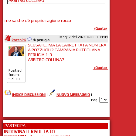
ARBITRO COLLINA?
me sa che c'è proprio ragione rocco
«Quota»
Msg: 7 del 28/10/2008 09:01
RoccoPG
di
perugia
SCUSATE...MA LA CARRETTATA NON ERA
A POZZUOLI? CAMPANIA PUTEOLANA-
PERUGIA 1-3
ARBITRO COLLINA?
«Quota»
Post sul
forum:
5 di 10
INDICE DISCUSSIONI
|
NUOVO MESSAGGIO
|
Pag.
PARTECIPA
INDOVINA IL RISULTATO