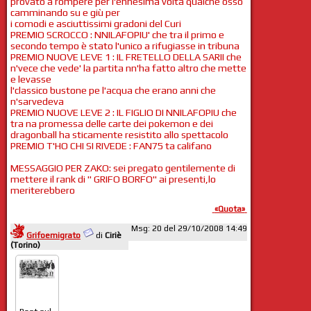
provato a rompere per l'ennesima volta qualche osso
camminando su e giù per
i comodi e asciuttissimi gradoni del Curi
PREMIO SCROCCO : NNILAFOPIU' che tra il primo e
secondo tempo è stato l'unico a rifugiasse in tribuna
PREMIO NUOVE LEVE 1 : IL FRETELLO DELLA SARII che
n'vece che vede' la partita nn'ha fatto altro che mette
e levasse
l'classico bustone pe l'acqua che erano anni che
n'sarvedeva
PREMIO NUOVE LEVE 2 : IL FIGLIO DI NNILAFOPIU che
tra na promessa delle carte dei pokemon e dei
dragonball ha sticamente resistito allo spettacolo
PREMIO T'HO CHI SI RIVEDE : FAN75 ta califano
MESSAGGIO PER ZAKO: sei pregato gentilemente di
mettere il rank di " GRIFO BORFO" ai presenti,lo
meriterebbero
«Quota»
Msg: 20 del 29/10/2008 14:49
Grifoemigrato
di
Ciriè
(Torino)