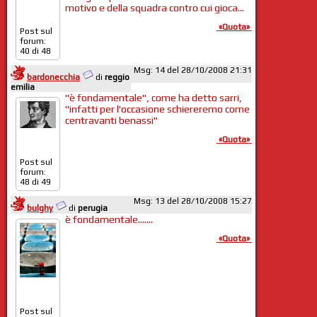
motivo e della squadra contro cui gioca...
«Quota»
Post sul
forum:
40 di 48
Msg: 14 del 28/10/2008 21:31
bardonecchia
di
reggio
emilia
"è fondamentale", come ha detto sarri,
"infatti per l'occasione schiereremo come
centravanti benassi"
«Quota»
Post sul
forum:
48 di 49
Msg: 13 del 28/10/2008 15:27
bulghy
di
perugia
è fondamentale.......
«Quota»
Post sul