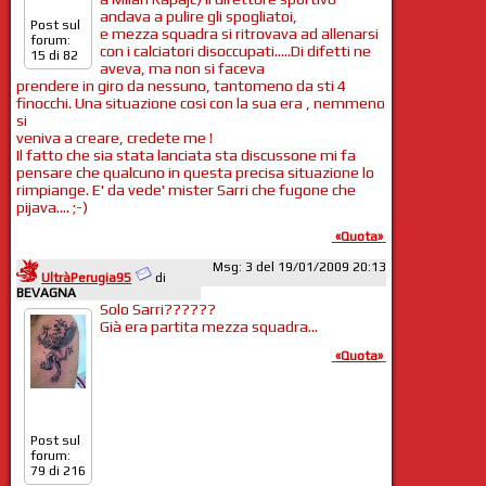
andava a pulire gli spogliatoi,
Post sul
e mezza squadra si ritrovava ad allenarsi
forum:
con i calciatori disoccupati.....Di difetti ne
15 di 82
aveva, ma non si faceva
prendere in giro da nessuno, tantomeno da sti 4
finocchi. Una situazione cosi con la sua era , nemmeno
si
veniva a creare, credete me !
Il fatto che sia stata lanciata sta discussone mi fa
pensare che qualcuno in questa precisa situazione lo
rimpiange. E' da vede' mister Sarri che fugone che
pijava.... ;-)
«Quota»
Msg: 3 del 19/01/2009 20:13
UltràPerugia95
di
BEVAGNA
Solo Sarri??????
Già era partita mezza squadra...
«Quota»
Post sul
forum:
79 di 216