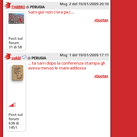
Msg: 2 del 19/01/2009 20:10
FABBRO
di
PERUGIA
Sarri gia' non c'era piu'....
«Quota»
Post sul
forum:
31 di 58
Msg: 1 del 19/01/2009 17:11
pakàl
di
PERUGIA
... ta sarri dopo la conferenza stampa gli
aveva messo le mani addosso
«Quota»
Post sul
forum:
638 di
1451