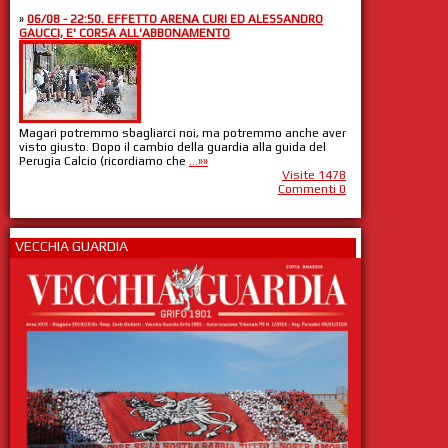
»
06/08 - 22:50. EFFETTO ARENA CURI ED ALESSANDRO
GAUCCI, E' CORSA ALL'ABBONAMENTO
Magari potremmo sbagliarci noi, ma potremmo anche aver
visto giusto. Dopo il cambio della guardia alla guida del
Perugia Calcio (ricordiamo che
...»»
Visite 1478
Commenti 0
VECCHIA GUARDIA