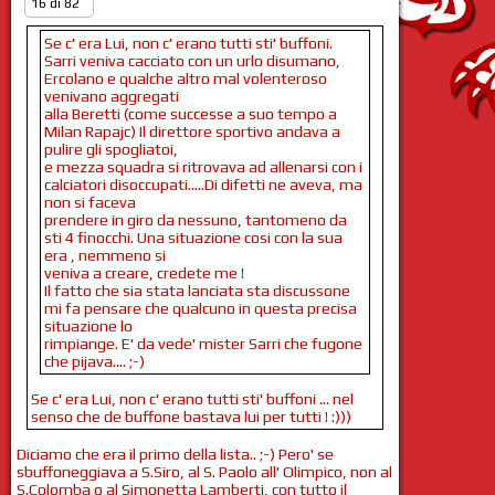
16 di 82
Se c' era Lui, non c' erano tutti sti' buffoni.
Sarri veniva cacciato con un urlo disumano,
Ercolano e qualche altro mal volenteroso
venivano aggregati
alla Beretti (come successe a suo tempo a
Milan Rapajc) Il direttore sportivo andava a
pulire gli spogliatoi,
e mezza squadra si ritrovava ad allenarsi con i
calciatori disoccupati.....Di difetti ne aveva, ma
non si faceva
prendere in giro da nessuno, tantomeno da
sti 4 finocchi. Una situazione cosi con la sua
era , nemmeno si
veniva a creare, credete me !
Il fatto che sia stata lanciata sta discussone
mi fa pensare che qualcuno in questa precisa
situazione lo
rimpiange. E' da vede' mister Sarri che fugone
che pijava.... ;-)
Se c' era Lui, non c' erano tutti sti' buffoni ... nel
senso che de buffone bastava lui per tutti ! :)))
Diciamo che era il primo della lista.. ;-) Pero' se
sbuffoneggiava a S.Siro, al S. Paolo all' Olimpico, non al
S.Colomba o al Simonetta Lamberti, con tutto il