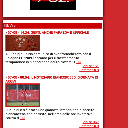
NEWS
»
07/08 - 14:24. GRIFO, ANCHE PAPAZOV È UFFICIALE
AC Perugia Calcio comunica di aver formalizzato con il
Bologna FC 1909 l’accordo per il trasferimento
temporaneo in biancorosso del calciatore D
...»»
Visite 151
Commenti 0
»
07/08 - 08:04. IL NOTIZIARIO BIANCOROSSO, GIORNATA DI
ARRIVI
Quella di ieri è stata una giornata intensa per la società
biancorossa, che ha visto, nell'arco delle ore lavorative,
l'arrivo d
...»»
Visite 867
Commenti 0