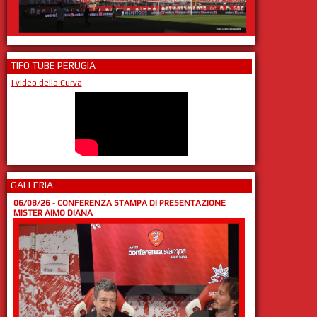
TIFO TUBE PERUGIA
I video della Curva
GALLERIA
06/08/26
-
CONFERENZA STAMPA DI PRESENTAZIONE
MISTER AIMO DIANA