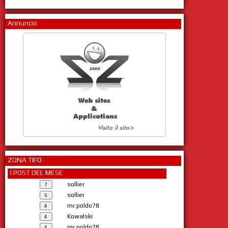
Annuncio
ZONA TIFO
I POST DEL MESE
sollier
sollier
mr.poldo78
Kowalski
mr.poldo78