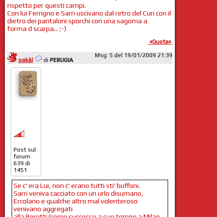
rispetto per questi campi.
Con lui Ferrigno e Sarri uscivano dal retro del Curi con il
dietro dei pantaloni sporchi con una sagoma a
forma d scarpa... ;-)
«Quota»
Msg: 5 del 19/01/2009 21:39
pakàl
di
PERUGIA
Post sul
forum:
639 di
1451
Se c' era Lui, non c' erano tutti sti' buffoni.
Sarri veniva cacciato con un urlo disumano,
Ercolano e qualche altro mal volenteroso
venivano aggregati
alla Beretti (come successe a suo tempo a Milan