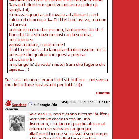
Rapajc) Il direttore sportivo andava a pulire gli
spogliatoi,
e mezza squadra si ritrovava ad allenarsi con i
calciatori disoccupati.....Di difetti ne aveva, ma non
si faceva
prendere in giro da nessuno, tantomeno da sti 4
finocchi. Una situazione cosi con la sua era ,
nemmeno si
veniva a creare, credete me !
Il fatto che sia stata lanciata sta discussone mi fa
pensare che qualcuno in questa precisa
situazione lo
rimpiange. E' da vede' mister Sarri che fugone che
pijava.... ;-)
Se c' era Lui, non c' erano tutti sti' buffoni ... nel senso
che de buffone bastava lui per tutti ! :)))
«Quota»
Msg: 4 del 19/01/2009 21:05
Sanchez
di
Perugia /da
venezia
Se c' era Lui, non c' erano tutti sti' buffoni.
Sarri veniva cacciato con un urlo
disumano, Ercolano e qualche altro mal
volenteroso venivano aggregati
alla Beretti (come successe a suo tempo
a Milan Rapajc) Il direttore sportivo