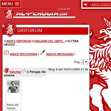
MENU
>
AREA UTENTE
GRIFORUM
»
INDICE GRIFORUM
»
PARLIAMO DEL GRIFO...
» SI C'ERA
LBUZZO ...
INDICE DISCUSSIONI
|
NUOVO MESSAGGIO
|
Pag.
Msg: 6 del 19/01/2009 21:46
Sanchez
di
Perugia /da
venezia
Post sul
forum: