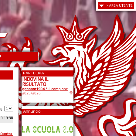
>
AREA UTENTE
I
PARTECIPA
INDOVINA IL
RISULTATO
gennaro1904
è il campione
2025/2026!
ag.
Annuncio
09 19:38
«Quota»