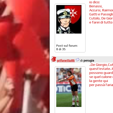
io dico:
Benassi,
Accursi, Raimo
Gatti e Passigli
Cutolo, De Gior
e farei di tutto
Post sul forum:
8 di 35
grifonetto86
di
perugia
..De Giorgio,Cu
quest'estate..t
possono guarda
se quel culone 
la gente qui
per passà l'aria