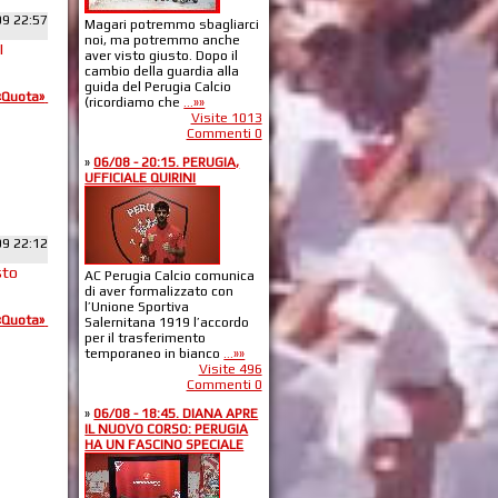
09 22:57
Magari potremmo sbagliarci
noi, ma potremmo anche
I
aver visto giusto. Dopo il
cambio della guardia alla
guida del Perugia Calcio
«Quota»
(ricordiamo che
...»»
Visite 1013
Commenti 0
»
06/08 - 20:15. PERUGIA,
UFFICIALE QUIRINI
09 22:12
sto
AC Perugia Calcio comunica
di aver formalizzato con
l’Unione Sportiva
«Quota»
Salernitana 1919 l’accordo
per il trasferimento
temporaneo in bianco
...»»
Visite 496
Commenti 0
»
06/08 - 18:45. DIANA APRE
IL NUOVO CORSO: PERUGIA
HA UN FASCINO SPECIALE