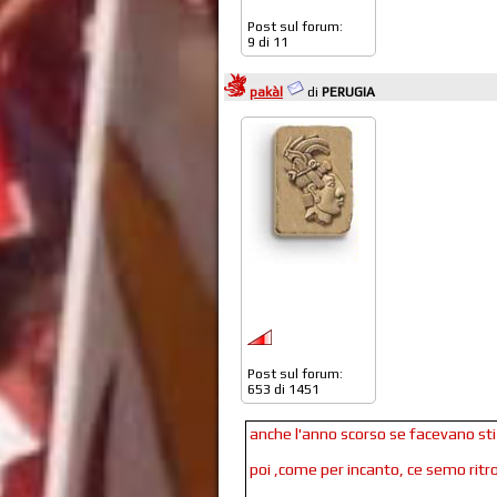
Post sul forum:
9 di 11
pakàl
di
PERUGIA
Post sul forum:
653 di 1451
anche l'anno scorso se facevano sti d
poi ,come per incanto, ce semo ritro