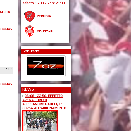
sabato 15.08.26 ore 21:00
MAGLIA
PERUGIA
«Quota»
Vis Pesaro
Annuncio
09 23:04
«Quota»
NEWS
»
06/08 - 22:50. EFFETTO
ARENA CURI ED
ALESSANDRO GAUCCI, E'
CORSA ALL'ABBONAMENTO