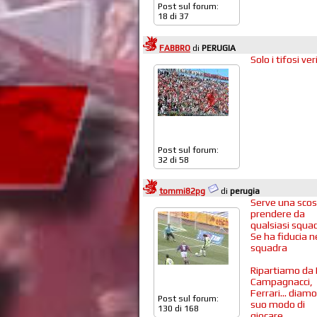
Post sul forum:
18 di 37
FABBRO
di
PERUGIA
Solo i tifosi ver
Post sul forum:
32 di 58
tommi82pg
di
perugia
Serve una scos
prendere da
qualsiasi squad
Se ha fiducia n
squadra
Ripartiamo da B
Campagnacci,
Ferrari... diam
Post sul forum:
suo modo di
130 di 168
giocare...