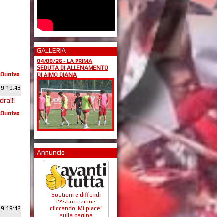
GALLERIA
04/08/26
-
LA PRIMA
SEDUTA DI ALLENAMENTO
«Quota»
DI AIMO DIANA
09 19:43
ra!!!
«Quota»
Annuncio
Sostieni e diffondi
l'Associazione
cliccando 'Mi piace'
09 19:42
sulla pagina