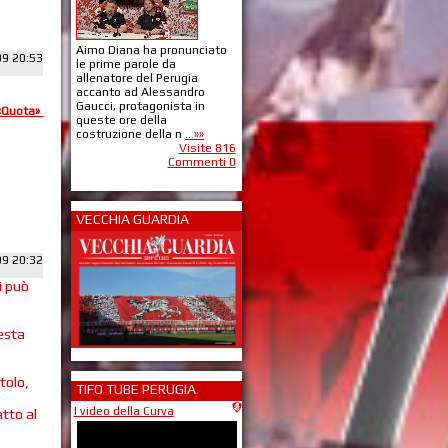
Aimo Diana ha pronunciato
09 20:53
le prime parole da
allenatore del Perugia
accanto ad Alessandro
Gaucci, protagonista in
«Quota»
queste ore della
costruzione della n
...»»
Visite 816
Commenti 0
VECCHIA GUARDIA
09 20:32
i può
uesta
tolo,
TIFO TUBE PERUGIA
I video della Curva
atto al