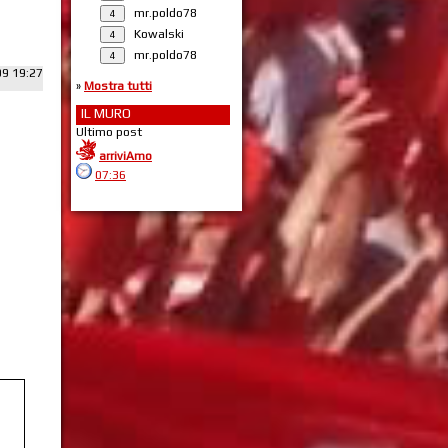
mr.poldo78
Kowalski
mr.poldo78
09 19:27
»
Mostra tutti
IL MURO
Ultimo post
arriviAmo
07:36