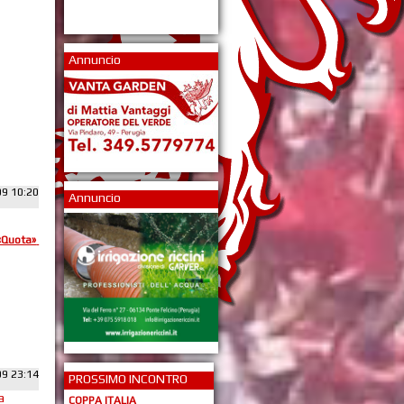
Annuncio
09 10:20
Annuncio
«Quota»
09 23:14
PROSSIMO INCONTRO
a
COPPA ITALIA