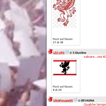
Post sul forum:
31 di 38
LEO UPG
di
S.Giustino
salvare....noi 4
Post sul forum:
8 di 29
UltràPerugia95
di
BEVAGNA
Qualche tempo 