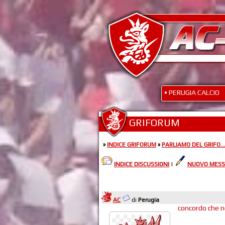
• PERUGIA CALCIO
GRIFORUM
»
INDICE GRIFORUM
»
PARLIAMO DEL GRIFO...
INDICE DISCUSSIONI
|
NUOVO MESS
AC
di
Perugia
concordo che no