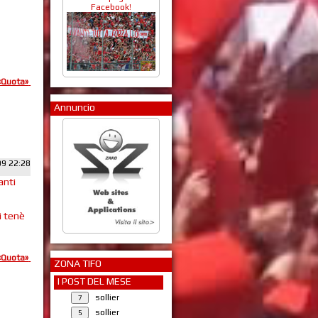
Facebook!
«Quota»
Annuncio
09 22:28
anti
i tenè
«Quota»
ZONA TIFO
I POST DEL MESE
sollier
sollier