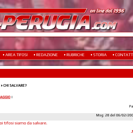
• AREA TIFOSI
• REDAZIONE
• RUBRICHE
• STORIA
• CONTATT
» CHI SALVARE?
AGGIO
|
P
Msg: 28 del 06/02/20
i tifosi siamo da salvare.