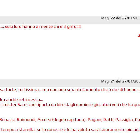
Msg: 22 del 27/01/20
i.... solo loro hanno a mente chi e' il grifo!!!!!
Msg: 21 del 27/01/20
sa forte, fortissima... ma non uno smantellamento di ciò che di buono s
ra anche retrocessa...
el mister Sarri, che riparta da lui e dagli uomini e giocatori veri che ha q
enassi, Raimondi, Accursi (degno capitano), Pagani, Gatti, Passiglia, Cu
o tempo a stamilla, se lo conosce e lo ha voluto sarà sicuramente piu ad