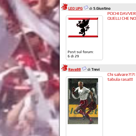
LEO UPG
di
S.Giustino
POCHI DAVVERO
QUELLI CHE NO
Post sul forum:
6 di 29
Rava88
di
Trevi
Chi salvare?!?! 
tabula rasa!!!!