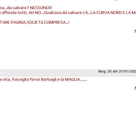
ea...da salvare? NESSUNO!!!
si affonda tutti, AH NO...Qualcosa da salvare c'è...LA CURVA NORD E LA 
TARE PAGINA,SOCIETà COMPRESA...!
Msg: 25 del 31/01/20
 vita, Passiglia forse Barbagli e la MAGLIA........