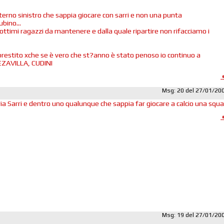
sterno sinistro che sappia giocare con sarri e non una punta
bino...
 ottimi ragazzi da mantenere e dalla quale ripartire non rifacciamo i
stito xche se è vero che st?anno è stato penoso io continuo a
EZAVILLA, CUDINI
Msg: 20 del 27/01/20
ia Sarri e dentro uno qualunque che sappia far giocare a calcio una squad
Msg: 19 del 27/01/20