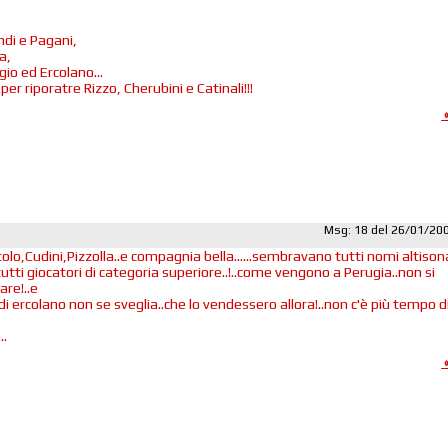
ndi e Pagani,
a,
gio ed Ercolano...
 per riporatre Rizzo, Cherubini e Catinali!!!
Msg: 18 del 26/01/20
tolo,Cudini,Pizzolla..e compagnia bella......sembravano tutti nomi altison
utti giocatori di categoria superiore..!..come vengono a Perugia..non si
re!..e
di ercolano non se sveglia..che lo vendessero allora!..non c'è più tempo d
..