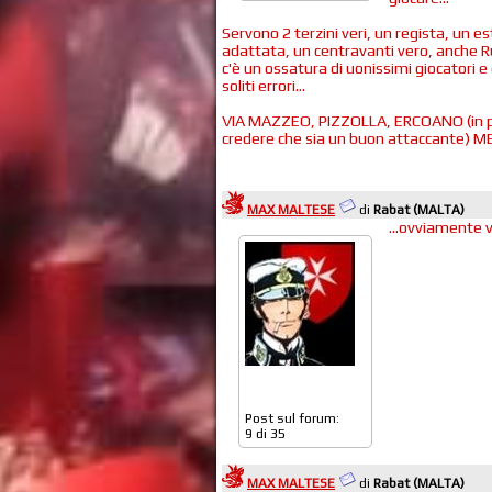
Servono 2 terzini veri, un regista, un e
adattata, un centravanti vero, anche Ru
c'è un ossatura di uonissimi giocatori e
soliti errori...
VIA MAZZEO, PIZZOLLA, ERCOANO (in pre
credere che sia un buon attaccante) M
MAX MALTESE
di
Rabat (MALTA)
...ovviamente v
Post sul forum:
9 di 35
MAX MALTESE
di
Rabat (MALTA)