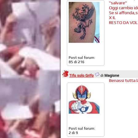
"salvare"
Oggi cambio id
Se si affonda,
X IL
RESTO DA VOL
Post sul forum:
85 di 216
Tifo solo Grifo
di
Magione
Benassi tutta la
Post sul forum:
2 di 9