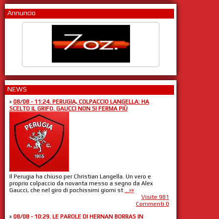
Annuncio
NEWS
»
08/08 - 11:24. PERUGIA, COLPACCIO LANGELLA: HA
SCELTO IL GRIFO. GAUCCI NON SI FERMA PIÙ
Il Perugia ha chiuso per Christian Langella. Un vero e
proprio colpaccio da novanta messo a segno da Alex
Gaucci, che nel giro di pochissimi giorni st
...»»
Visite 981
Commenti 0
»
08/08 - 10:29. LE PAROLE DI HERNAN BORRAS IN