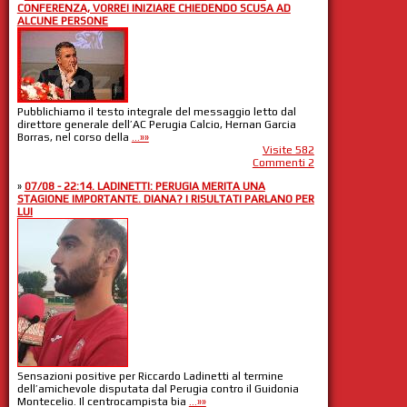
CONFERENZA, VORREI INIZIARE CHIEDENDO SCUSA AD
ALCUNE PERSONE
Pubblichiamo il testo integrale del messaggio letto dal
direttore generale dell’AC Perugia Calcio, Hernan Garcia
Borras, nel corso della
...»»
Visite 582
Commenti 2
»
07/08 - 22:14. LADINETTI: PERUGIA MERITA UNA
STAGIONE IMPORTANTE. DIANA? I RISULTATI PARLANO PER
LUI
Sensazioni positive per Riccardo Ladinetti al termine
dell’amichevole disputata dal Perugia contro il Guidonia
Montecelio. Il centrocampista bia
...»»