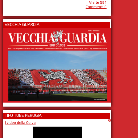
Visite 581
Commenti 0
VECCHIA GUARDIA
TIFO TUBE PERUGIA
I video della Curva