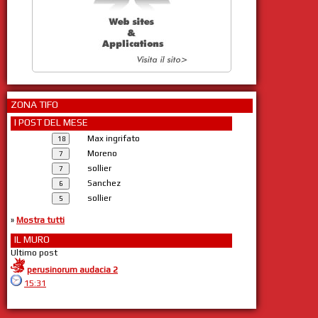
ZONA TIFO
I POST DEL MESE
Max ingrifato
Moreno
sollier
Sanchez
sollier
»
Mostra tutti
IL MURO
Ultimo post
perusinorum audacia 2
15:31