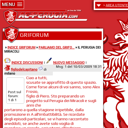
MENU
>
AREA UTENTE
GRIFORUM
»
INDICE GRIFORUM
»
PARLIAMO DEL GRIFO...
» IL PERUGIA DEI
MIRACOLI
INDICE DISCUSSIONI
|
NUOVO MESSAGGIO
|
Msg: 1 del 10/03/2009 18:31
figliodelcapitano
di
milano
Ciao a tutti,
scusate se approfitto di questo spazio.
Come forse alcuni di voi sanno, sono Alex
Frosio,
Post sul
figlio di Piero. Sto preparando un
forum:
1 di 1
progetto sul Perugia dei Miracoli e sugli
anni che
portarono a quella stagione irripetibile, dalla
promozione in A all'imbattibilità. Se ricordate
degli episodi particolari, se vi hanno raccontato
aneddoti, se anche avete solo voglia di