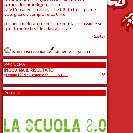
mandare un ricordo, scrivetemi all'indirizzo
perugiadeimiracoli@gmail.com
Novità in arrivo, in attesa che il Grifo torni grande
ciao, grazie e sempre forza Grifo
p.s. per i moderatori: spostate pure la discussione se
questa non è la sede adatta, grazie
«Quota»
INDICE DISCUSSIONI
|
NUOVO MESSAGGIO
|
PARTECIPA
INDOVINA IL RISULTATO
gennaro1904
è il campione 2025/2026!
Annuncio