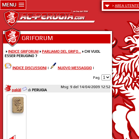
MENU
>
AREA UTENTE
GRIFORUM
»
INDICE GRIFORUM
»
PARLIAMO DEL GRIFO...
» CHI VUOL
ESSER PERUGINO ?
INDICE DISCUSSIONI
|
NUOVO MESSAGGIO
|
Pag.
Msg: 9 del 14/04/2009 12:52
pakàl
di
PERUGIA