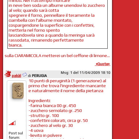
minuti. Nel frattempo montare
in neve ben soda un albume unendovi lo zucchero
al velo; quando sarà cotta
spegnere il forno, pennellare il teramente la
ciambella con l'albume montato,
cospargendone la superficie con i confettini,
metterla nel forno spento
lasciandovela sino a quando la meringa sarà
rassodata, rimanendo perfettamente
bianca.
sulla CIARAMICOLA metterei un bel ceffone di limone...
«Quota»
Msg: 1 del 11/04/2009 18:10
pakàl
di
PERUGIA
10 punti di peruginità (1 generazione) al
primo che trova l'ingrediente mancante
e naturalmente il nome della pietanza
Ingredienti:
-farina bianca 00 gr. 450
-zucchero semolato gr. 250
-strutto gr. 100
-confettini colorati, circa gr. 50
-zucchero al velo gr. 30
-4 uova
Post sul
-lievito in polvere
forum: