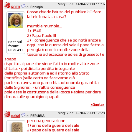
Msg: 8 del 14/04/2009 11:16
ROCO
di
Perugia
Posso chiede l'aiuto del pubblico? O fare
la telefonata a casa?
mumble mumble...
1) 1540
2) Papa Paolo III
3) - conseguenza che se po notà ancora
Post sul
oggi...con la guerra del sale il pane fatto a
forum:
perugia (come in molte zone della
68 di 413
toscana ad eccezione ad es di grosseto) è
sciapo
rispetto al pane che viene fatto in molte altre zone
d'italia. - poi diria la perdita integrante
della propria autonomia ed il ritorno allo Stato
Pontificio (sulla carta ne facevamo già
parte ma avevamo parecchia autonomia garantita
dalle Signorie). - un'altra conseguenza
pole esse la costruzione della Rocca Paolina per dare
dimora alle guarnigioni papali.
«Quota»
Msg: 7 del 12/04/2009 17:23
pakàl
di
PERUGIA
per una generazione
1) anno della guerra del sale
2) papa della guerra del sale