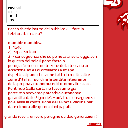
Post sul
forum:
701 di
1451
Posso chiede l'aiuto del pubblico? O fare la
telefonata a casa?
mumble mumble...
1) 1540
2) Papa Paolo III
3) - conseguenza che se po notà ancora oggi...con
la guerra del sale il pane fatto a
perugia (come in molte zone della toscana ad
eccezione ad es di grosseto) è sciapo
rispetto al pane che viene fatto in molte altre
zone d'italia. - poi diria la perdita integrante
della propria autonomia ed il ritorno allo Stato
Pontificio (sulla carta ne facevamo già
parte ma avevamo parecchia autonomia
garantita dalle Signorie). - un'altra conseguenza
pole esse la costruzione della Rocca Paolina per
dare dimora alle guarnigioni papali.
grande roco ... un vero perugino da due generazioni !
«Quota»