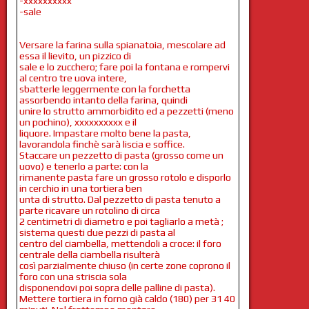
-xxxxxxxxxx
-sale
Versare la farina sulla spianatoia, mescolare ad
essa il lievito, un pizzico di
sale e lo zucchero; fare poi la fontana e rompervi
al centro tre uova intere,
sbatterle leggermente con la forchetta
assorbendo intanto della farina, quindi
unire lo strutto ammorbidito ed a pezzetti (meno
un pochino), xxxxxxxxxx e il
liquore. Impastare molto bene la pasta,
lavorandola finchè sarà liscia e soffice.
Staccare un pezzetto di pasta (grosso come un
uovo) e tenerlo a parte: con la
rimanente pasta fare un grosso rotolo e disporlo
in cerchio in una tortiera ben
unta di strutto. Dal pezzetto di pasta tenuto a
parte ricavare un rotolino di circa
2 centimetri di diametro e poi tagliarlo a metà ;
sistema questi due pezzi di pasta al
centro del ciambella, mettendoli a croce: il foro
centrale della ciambella risulterà
così parzialmente chiuso (in certe zone coprono il
foro con una striscia sola
disponendovi poi sopra delle palline di pasta).
Mettere tortiera in forno già caldo (180) per 31 40