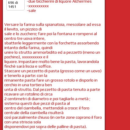
-due bicchierini di liquore Alchermes
696 di
-xxxxxxxxxx
1451
-sale
Versare la farina sulla spianatoia, mescolare ad essa
il lievito, un pizzico di
sale e lo zucchero; fare poi la fontana e rompervi al
centro tre uova intere,
sbatterle leggermente con la forchetta assorbendo
intanto della farina, quindi
unire lo strutto ammorbidito ed a pezzetti (meno un
pochino), xxxxxxxxxx e il
liquore. Impastare molto bene la pasta, lavorandola
finchè sarà liscia e soffice.
Staccare un pezzetto di pasta (grosso come un uovo)
e tenerlo a parte: con la
rimanente pasta fare un grosso rotolo e disporlo in
cerchio in una tortiera ben
unta di strutto. Dal pezzetto di pasta tenuto a parte
ricavare un rotolino di circa
2 centimetri di diametro e poi tagliarlo a metà ;
sistema questi due pezzi di pasta al
centro del ciambella, mettendoli a croce: il foro
centrale della ciambella risulterà
così parzialmente chiuso (in certe zone coprono il foro
con una striscia sola
disponendovi poi sopra delle palline di pasta).