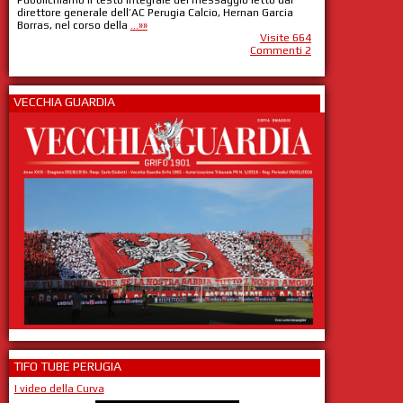
Pubblichiamo il testo integrale del messaggio letto dal
direttore generale dell’AC Perugia Calcio, Hernan Garcia
Borras, nel corso della
...»»
Visite 664
Commenti 2
VECCHIA GUARDIA
TIFO TUBE PERUGIA
I video della Curva