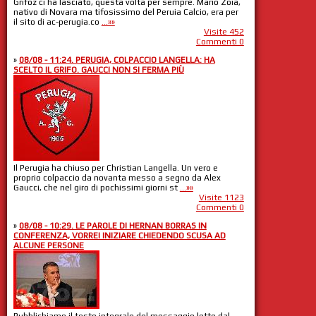
Grifoz ci ha lasciato, questa volta per sempre. Mario Zoia,
nativo di Novara ma tifosissimo del Peruia Calcio, era per
il sito di ac-perugia.co
...»»
Visite 452
Commenti 0
»
08/08 - 11:24. PERUGIA, COLPACCIO LANGELLA: HA
SCELTO IL GRIFO. GAUCCI NON SI FERMA PIÙ
Il Perugia ha chiuso per Christian Langella. Un vero e
proprio colpaccio da novanta messo a segno da Alex
Gaucci, che nel giro di pochissimi giorni st
...»»
Visite 1123
Commenti 0
»
08/08 - 10:29. LE PAROLE DI HERNAN BORRAS IN
CONFERENZA, VORREI INIZIARE CHIEDENDO SCUSA AD
ALCUNE PERSONE