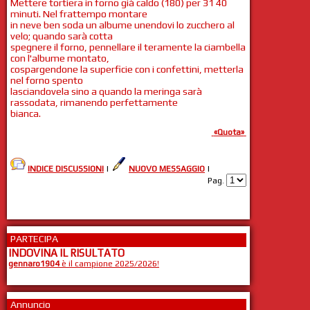
Mettere tortiera in forno già caldo (180) per 31 40
minuti. Nel frattempo montare
in neve ben soda un albume unendovi lo zucchero al
velo; quando sarà cotta
spegnere il forno, pennellare il teramente la ciambella
con l'albume montato,
cospargendone la superficie con i confettini, metterla
nel forno spento
lasciandovela sino a quando la meringa sarà
rassodata, rimanendo perfettamente
bianca.
«Quota»
INDICE DISCUSSIONI
|
NUOVO MESSAGGIO
|
Pag.
PARTECIPA
INDOVINA IL RISULTATO
gennaro1904
è il campione 2025/2026!
Annuncio