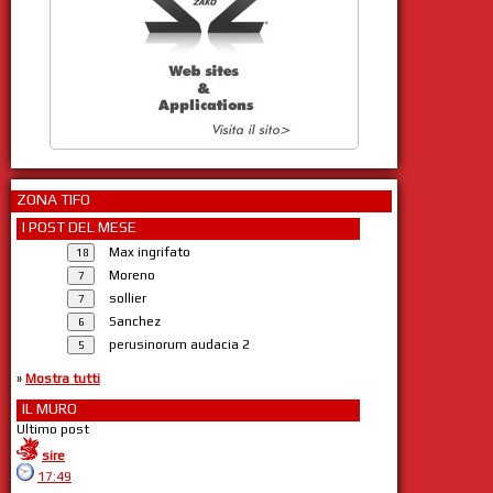
ZONA TIFO
I POST DEL MESE
Max ingrifato
Moreno
sollier
Sanchez
perusinorum audacia 2
»
Mostra tutti
IL MURO
Ultimo post
sire
17:49