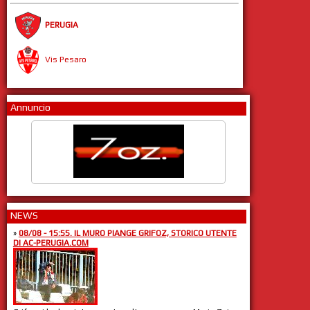
PERUGIA
Vis Pesaro
Annuncio
NEWS
»
08/08 - 15:55. IL MURO PIANGE GRIFOZ, STORICO UTENTE
DI AC-PERUGIA.COM