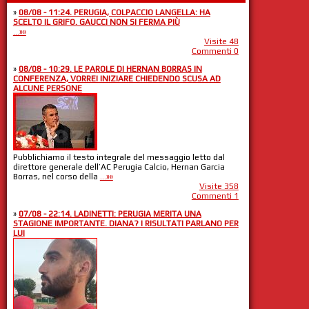
»
08/08 - 11:24. PERUGIA, COLPACCIO LANGELLA: HA
SCELTO IL GRIFO. GAUCCI NON SI FERMA PIÙ
...»»
Visite 48
Commenti 0
»
08/08 - 10:29. LE PAROLE DI HERNAN BORRAS IN
CONFERENZA, VORREI INIZIARE CHIEDENDO SCUSA AD
ALCUNE PERSONE
Pubblichiamo il testo integrale del messaggio letto dal
direttore generale dell’AC Perugia Calcio, Hernan Garcia
Borras, nel corso della
...»»
Visite 358
Commenti 1
»
07/08 - 22:14. LADINETTI: PERUGIA MERITA UNA
STAGIONE IMPORTANTE. DIANA? I RISULTATI PARLANO PER
LUI