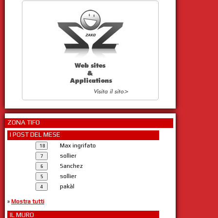
ZONA TIFO
I POST DEL MESE
Max ingrifato
sollier
Sanchez
sollier
pakàl
»
Mostra tutti
IL MURO