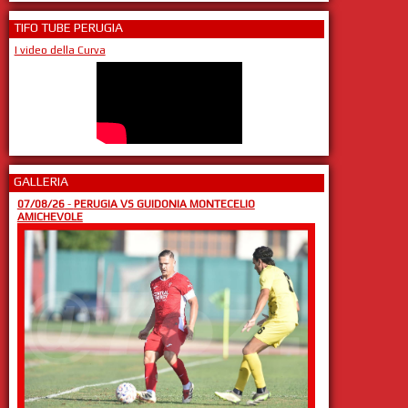
TIFO TUBE PERUGIA
I video della Curva
GALLERIA
07/08/26
-
PERUGIA VS GUIDONIA MONTECELIO
AMICHEVOLE