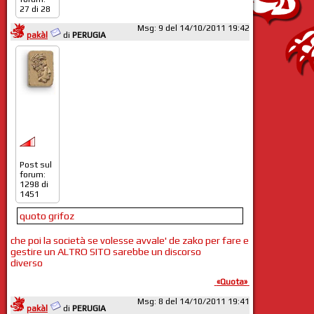
27 di 28
Msg: 9 del 14/10/2011 19:42
pakàl
di
PERUGIA
Post sul
forum:
1298 di
1451
quoto grifoz
che poi la società se volesse avvale' de zako per fare e
gestire un ALTRO SITO sarebbe un discorso
diverso
«Quota»
Msg: 8 del 14/10/2011 19:41
pakàl
di
PERUGIA