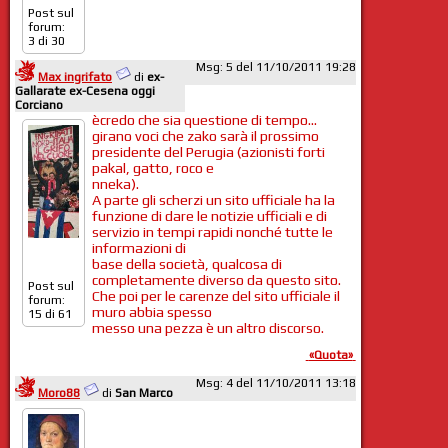
Post sul
forum:
3 di 30
Msg: 5 del 11/10/2011 19:28
Max ingrifato
di
ex-
Gallarate ex-Cesena oggi
Corciano
ècredo che sia questione di tempo...
girano voci che zako sarà il prossimo
presidente del Perugia (azionisti forti
pakal, gatto, roco e
nneka).
A parte gli scherzi un sito ufficiale ha la
funzione di dare le notizie ufficiali e di
servizio in tempi rapidi nonché tutte le
informazioni di
base della società, qualcosa di
completamente diverso da questo sito.
Post sul
Che poi per le carenze del sito ufficiale il
forum:
muro abbia spesso
15 di 61
messo una pezza è un altro discorso.
«Quota»
Msg: 4 del 11/10/2011 13:18
Moro88
di
San Marco