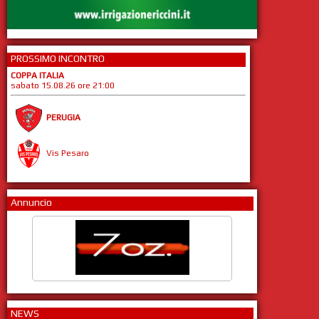
PROSSIMO INCONTRO
COPPA ITALIA
sabato 15.08.26 ore 21:00
PERUGIA
Vis Pesaro
Annuncio
NEWS