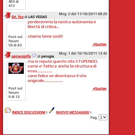
403 di
413
Msg: 2 del 11/10/2011 08:20
Gri_foz
di
LAS VEGAS
perderemmo la nostra autonomia e
libertà di critica...
stiamo bene così!!!
Post sul
forum:
«Quota»
59 di 83
Msg: 1 del 10/10/2011 13:42
gemezgrifo
di
perugia
ma io reputo questo sito STUPENDO.
come e' fatto e anche la struttura di
esso.................
sarei felice se diventasse il sito
originale.....................
Post sul
«Quota»
forum:
9 di 12
INDICE DISCUSSIONI
|
NUOVO MESSAGGIO
|
Pag.