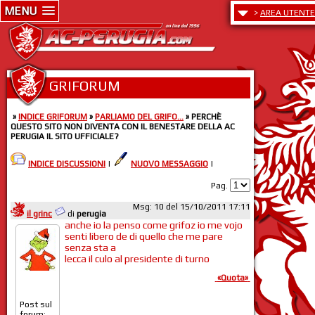
MENU
>
AREA UTENTE
GRIFORUM
»
INDICE GRIFORUM
»
PARLIAMO DEL GRIFO...
» PERCHÈ
QUESTO SITO NON DIVENTA CON IL BENESTARE DELLA AC
PERUGIA IL SITO UFFICIALE?
INDICE DISCUSSIONI
|
NUOVO MESSAGGIO
|
Pag.
Msg: 10 del 15/10/2011 17:11
il grinc
di
perugia
anche io la penso come grifoz io me vojo
senti libero de di quello che me pare
senza sta a
lecca il culo al presidente di turno
«Quota»
Post sul
forum: