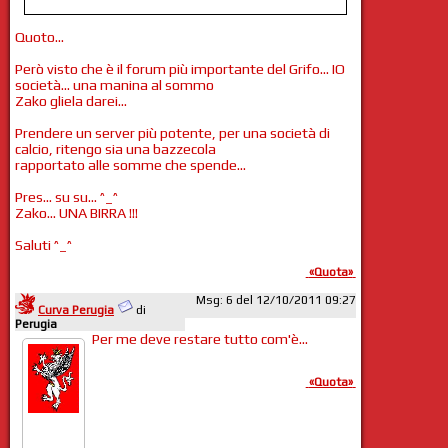
Quoto...
Però visto che è il forum più importante del Grifo... IO
società... una manina al sommo
Zako gliela darei...
Prendere un server più potente, per una società di
calcio, ritengo sia una bazzecola
rapportato alle somme che spende...
Pres... su su... ^_^
Zako... UNA BIRRA !!!
Saluti ^_^
«Quota»
Msg: 6 del 12/10/2011 09:27
Curva Perugia
di
Perugia
Per me deve restare tutto com'è...
«Quota»