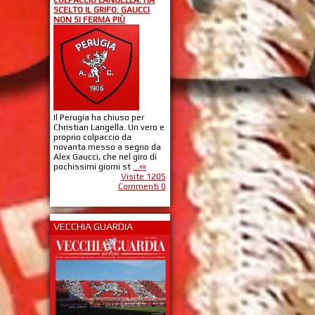
SCELTO IL GRIFO. GAUCCI
NON SI FERMA PIÙ
Il Perugia ha chiuso per
Christian Langella. Un vero e
proprio colpaccio da
novanta messo a segno da
Alex Gaucci, che nel giro di
pochissimi giorni st
...»»
Visite 1205
Commenti 0
VECCHIA GUARDIA