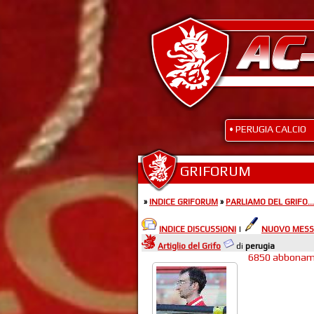
• PERUGIA CALCIO
GRIFORUM
»
INDICE GRIFORUM
»
PARLIAMO DEL GRIFO...
INDICE DISCUSSIONI
|
NUOVO MESS
Artiglio del Grifo
di
perugia
6850 abbonamen