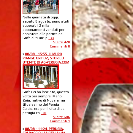
Nella giornata di oggi,
sabato 8 agosto, sono stati
superati i 2 mila
abbonamenti venduti per
assistere alle partite del
Grifo al “Curi” p
...»»
Visite 428
Commenti 0
»
08/08 - 15:55. IL MURO
PIANGE GRIFOZ, STORICO
UTENTE DI AC-PERUGIA.COM
Grifoz ci ha lasciato, questa
volta per sempre. Mario
Zoia, nativo di Novara ma
tifosissimo del Peruia
Calcio, era per il sito di ac-
perugia.co
...»»
Visite 606
Commenti 1
»
08/08 - 11:24. PERUGIA,
COLPACCIO LANGELLA: HA