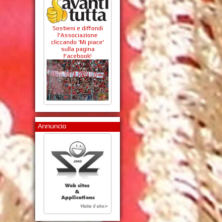
Sostieni e diffondi
l'Associazione
cliccando 'Mi piace'
sulla pagina
Facebook!
Annuncio