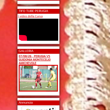
TIFO TUBE PERUGIA
I video della Curva
GALLERIA
07/08/26
-
PERUGIA VS
GUIDONIA MONTECELIO
AMICHEVOLE
Annuncio