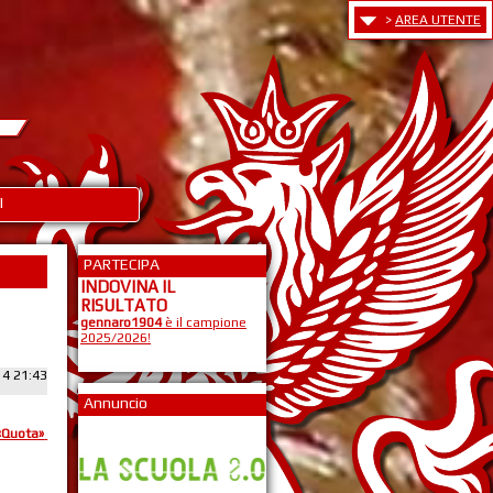
>
AREA UTENTE
I
PARTECIPA
INDOVINA IL
RISULTATO
gennaro1904
è il campione
2025/2026!
14 21:43
Annuncio
«Quota»