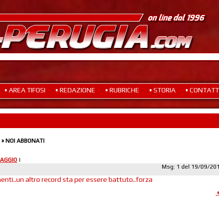
• AREA TIFOSI
• REDAZIONE
• RUBRICHE
• STORIA
• CONTATT
» NOI ABBONATI
AGGIO
|
Msg: 1 del 19/09/20
ti..un altro record sta per essere battuto..forza