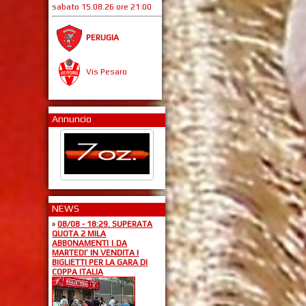
sabato 15.08.26 ore 21:00
PERUGIA
Vis Pesaro
Annuncio
NEWS
»
08/08 - 18:29. SUPERATA
QUOTA 2 MILA
ABBONAMENTI | DA
MARTEDI’ IN VENDITA I
BIGLIETTI PER LA GARA DI
COPPA ITALIA