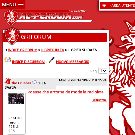
MENU
>
AREA UTENTE
GRIFORUM
»
INDICE GRIFORUM
»
IL GRIFO IN TV
» IL GRIFO SU DAZN
INDICE DISCUSSIONI
|
NUOVO MESSAGGIO
|
Pag.
Msg: 2 del 14/09/2018 15:28
the Crusher
di
LA
BAstiA
Poesse che artorna de moda la radiolina
«Quota»
Post sul
forum:
123 di
125