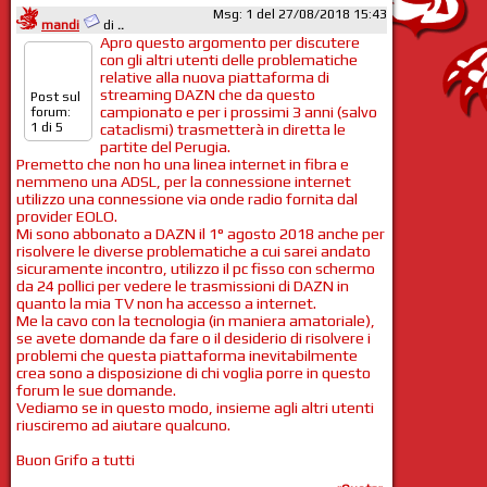
Msg: 1 del 27/08/2018 15:43
mandi
di
..
Apro questo argomento per discutere
con gli altri utenti delle problematiche
relative alla nuova piattaforma di
streaming DAZN che da questo
Post sul
campionato e per i prossimi 3 anni (salvo
forum:
1 di 5
cataclismi) trasmetterà in diretta le
partite del Perugia.
Premetto che non ho una linea internet in fibra e
nemmeno una ADSL, per la connessione internet
utilizzo una connessione via onde radio fornita dal
provider EOLO.
Mi sono abbonato a DAZN il 1° agosto 2018 anche per
risolvere le diverse problematiche a cui sarei andato
sicuramente incontro, utilizzo il pc fisso con schermo
da 24 pollici per vedere le trasmissioni di DAZN in
quanto la mia TV non ha accesso a internet.
Me la cavo con la tecnologia (in maniera amatoriale),
se avete domande da fare o il desiderio di risolvere i
problemi che questa piattaforma inevitabilmente
crea sono a disposizione di chi voglia porre in questo
forum le sue domande.
Vediamo se in questo modo, insieme agli altri utenti
riusciremo ad aiutare qualcuno.
Buon Grifo a tutti