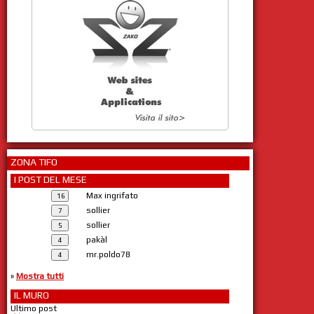
ZONA TIFO
I POST DEL MESE
Max ingrifato
sollier
sollier
pakàl
mr.poldo78
»
Mostra tutti
IL MURO
Ultimo post