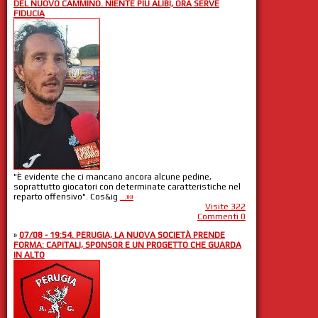
DEL NUOVO CAMMINO. NIENTE PIÙ ALIBI, ORA SERVE
FIDUCIA
"È evidente che ci mancano ancora alcune pedine,
soprattutto giocatori con determinate caratteristiche nel
reparto offensivo". Cos&ig
...»»
Visite 322
Commenti 0
»
07/08 - 19:54. PERUGIA, LA NUOVA SOCIETÀ PRENDE
FORMA: CAPITALI, SPONSOR E UN PROGETTO CHE GUARDA
IN ALTO