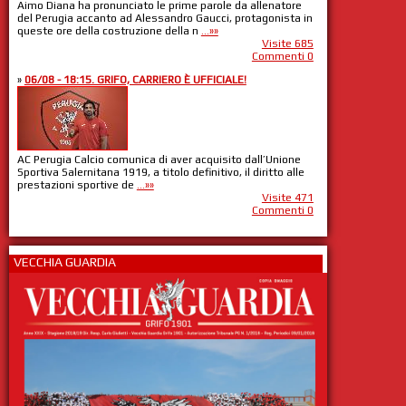
Aimo Diana ha pronunciato le prime parole da allenatore
del Perugia accanto ad Alessandro Gaucci, protagonista in
queste ore della costruzione della n
...»»
Visite 685
Commenti 0
»
06/08 - 18:15. GRIFO, CARRIERO È UFFICIALE!
AC Perugia Calcio comunica di aver acquisito dall’Unione
Sportiva Salernitana 1919, a titolo definitivo, il diritto alle
prestazioni sportive de
...»»
Visite 471
Commenti 0
VECCHIA GUARDIA