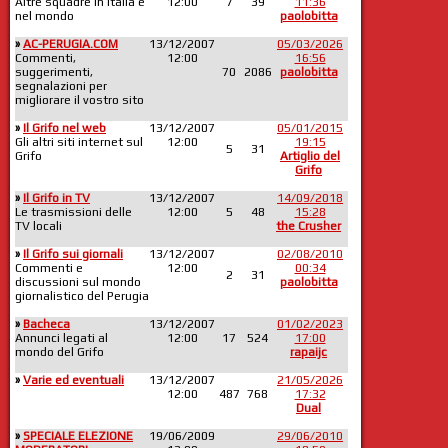
Altre squadre in Italia e
12:00
7
39
11:36
nel mondo
paolobitta
»
AC-PERUGIA.COM
13/12/2007
05/03/2026
Commenti,
12:00
16:56
suggerimenti,
70
2086
paolobitta
segnalazioni per
migliorare il vostro sito
»
Il Grifo nel web
13/12/2007
05/01/2015
Gli altri siti internet sul
12:00
19:15
5
31
Grifo
Artiglio del
Grifo
»
Il Grifo in TV
13/12/2007
14/09/2018
Le trasmissioni delle
12:00
5
48
15:28
TV locali
the Crusher
»
Il Grifo sui giornali
13/12/2007
02/08/2010
Commenti e
12:00
00:34
2
31
discussioni sul mondo
paolobitta
giornalistico del Perugia
»
Bacheca
13/12/2007
01/02/2023
Annunci legati al
12:00
17
524
17:00
mondo del Grifo
rapaijc
»
Varie ed eventuali
13/12/2007
21/05/2026
12:00
487
768
17:32
Dual
»
SPECIALE ELEZIONE
19/06/2009
29/06/2010