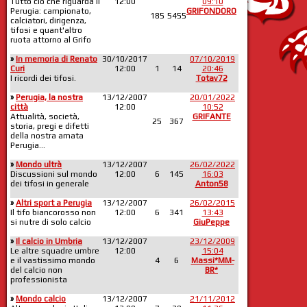
Tutto ciò che riguarda il
12:00
09:10
Perugia: campionato,
GRIFONDORO
185
5455
calciatori, dirigenza,
tifosi e quant'altro
ruota attorno al Grifo
»
In memoria di Renato
30/10/2017
07/10/2019
Curi
12:00
1
14
20:46
I ricordi dei tifosi.
Totav72
»
Perugia, la nostra
13/12/2007
20/01/2022
città
12:00
10:52
Attualità, società,
GRIFANTE
25
367
storia, pregi e difetti
della nostra amata
Perugia...
»
Mondo ultrà
13/12/2007
26/02/2022
Discussioni sul mondo
12:00
6
145
16:03
dei tifosi in generale
Anton58
»
Altri sport a Perugia
13/12/2007
26/02/2015
Il tifo biancorosso non
12:00
6
341
13:43
si nutre di solo calcio
GiuPeppe
»
Il calcio in Umbria
13/12/2007
23/12/2009
Le altre squadre umbre
12:00
15:04
e il vastissimo mondo
4
6
Massi*MM-
del calcio non
BR*
professionista
»
Mondo calcio
13/12/2007
21/11/2012