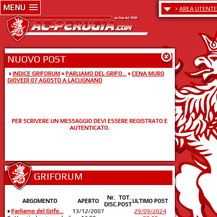
MENU
>
AREA UTENTE
NUOVO POST
»
INDICE GRIFORUM
»
PARLIAMO DEL GRIFO...
»
CENA MURO
GIOVEDÌ 07 AGOSTO A LACUGNANO
PER SCRIVERE UN MESSAGGIO DEVI ESSERE REGISTRATO E
AUTENTICATO.
GRIFORUM
Nr.
TOT.
ARGOMENTO
APERTO
ULTIMO POST
DISC.
POST
»
Parliamo del Grifo...
13/12/2007
29/09/2024