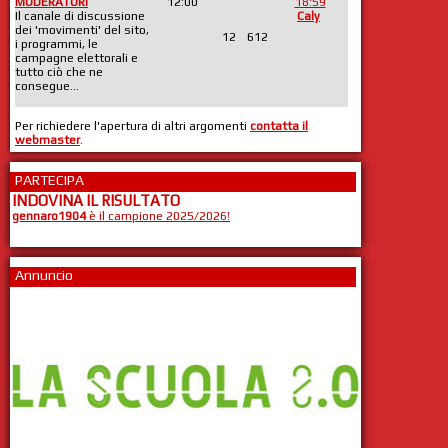
MODERATORI
12:00
18:59
Il canale di discussione
Caly
dei 'movimenti' del sito,
12
612
i programmi, le
campagne elettorali e
tutto ciò che ne
consegue...
Per richiedere l'apertura di altri argomenti
contatta il
webmaster
.
PARTECIPA
INDOVINA IL RISULTATO
gennaro1904
è il campione 2025/2026!
Annuncio