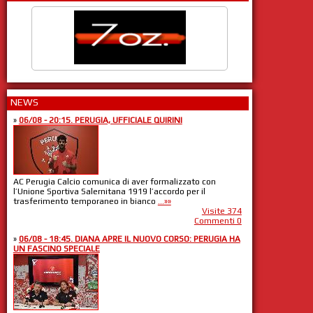
NEWS
»
06/08 - 20:15. PERUGIA, UFFICIALE QUIRINI
AC Perugia Calcio comunica di aver formalizzato con
l’Unione Sportiva Salernitana 1919 l’accordo per il
trasferimento temporaneo in bianco
...»»
Visite 374
Commenti 0
»
06/08 - 18:45. DIANA APRE IL NUOVO CORSO: PERUGIA HA
UN FASCINO SPECIALE