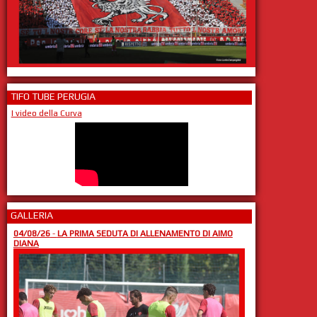
TIFO TUBE PERUGIA
I video della Curva
GALLERIA
04/08/26
-
LA PRIMA SEDUTA DI ALLENAMENTO DI AIMO
DIANA