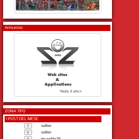
Annuncio
ZONA TIFO
I POST DEL MESE
sollier
sollier
mr.poldo78