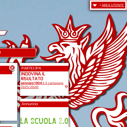
>
AREA UTENTE
I
PARTECIPA
INDOVINA IL
RISULTATO
gennaro1904
è il campione
2025/2026!
Annuncio