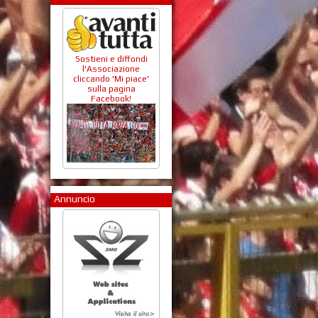
Sostieni e diffondi
l'Associazione
cliccando 'Mi piace'
sulla pagina
Facebook!
Annuncio