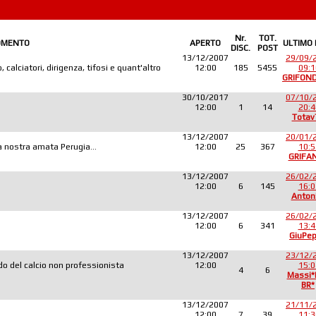
Nr.
TOT.
OMENTO
APERTO
ULTIMO
DISC.
POST
13/12/2007
29/09/
 calciatori, dirigenza, tifosi e quant'altro
12:00
185
5455
09:1
GRIFON
30/10/2017
07/10/
12:00
1
14
20:4
Totav
13/12/2007
20/01/
lla nostra amata Perugia...
12:00
25
367
10:5
GRIFA
13/12/2007
26/02/
12:00
6
145
16:0
Anton
13/12/2007
26/02/
12:00
6
341
13:4
GiuPe
13/12/2007
23/12/
o del calcio non professionista
12:00
15:0
4
6
Massi
BR*
13/12/2007
21/11/
12:00
7
39
11:3