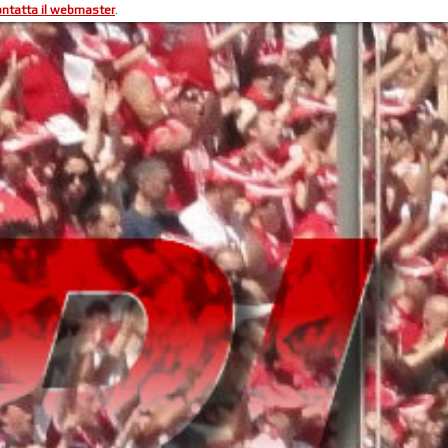
ontatta il webmaster
.