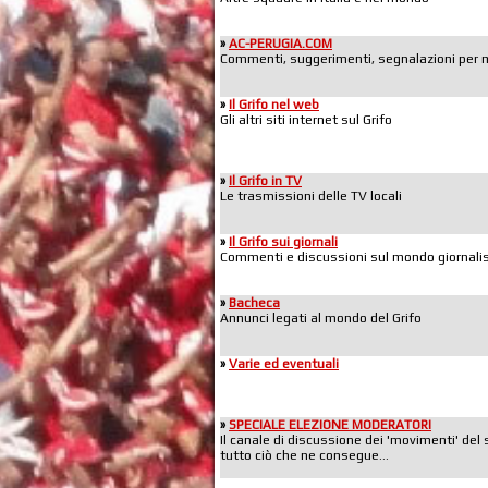
»
AC-PERUGIA.COM
Commenti, suggerimenti, segnalazioni per mig
»
Il Grifo nel web
Gli altri siti internet sul Grifo
»
Il Grifo in TV
Le trasmissioni delle TV locali
»
Il Grifo sui giornali
Commenti e discussioni sul mondo giornalis
»
Bacheca
Annunci legati al mondo del Grifo
»
Varie ed eventuali
»
SPECIALE ELEZIONE MODERATORI
Il canale di discussione dei 'movimenti' del 
tutto ciò che ne consegue...