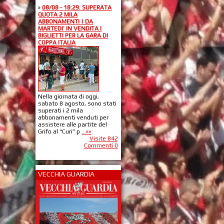
»
08/08 - 18:29. SUPERATA
QUOTA 2 MILA
ABBONAMENTI | DA
MARTEDI’ IN VENDITA I
BIGLIETTI PER LA GARA DI
COPPA ITALIA
Nella giornata di oggi,
sabato 8 agosto, sono stati
superati i 2 mila
abbonamenti venduti per
assistere alle partite del
Grifo al “Curi” p
...»»
Visite 842
Commenti 0
VECCHIA GUARDIA