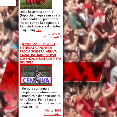
Dopo la vittoria per 4-1
(tripletta di Agnissan e rete
di Bevenati) nel primo test
match contro la Bagnese, il
Perugia Primavera di mister
Luigi Giorg
...»»
Visite 91
Commenti 0
»
09/08 - 22:05. PERUGIA,
SISTEMATA ANCHE LA
FASCIA SINISTRA: ARRIVA
CAVALLINI. JABRE VERSO
COSENZA, SPUNTA LA PISTA
DEL SOLE
Il Perugia continua a
completare a ritmo serrato
il mosaico a disposizione di
Aimo Diana. Per la fascia
sinistra è fatta per Giacomo
Cavallini,
...»»
Visite 1002
Commenti 0