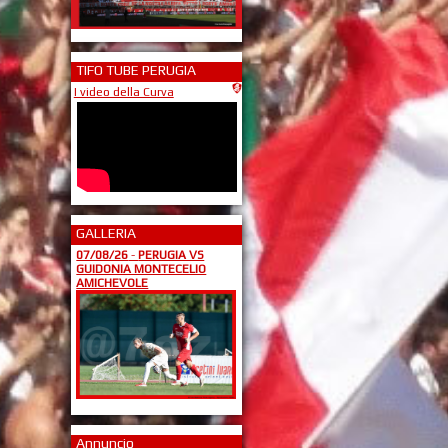
TIFO TUBE PERUGIA
I video della Curva
GALLERIA
07/08/26
-
PERUGIA VS
GUIDONIA MONTECELIO
AMICHEVOLE
Annuncio