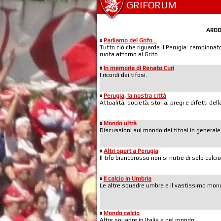
GRIFORUM
ARG
»
Parliamo del Grifo...
Tutto ciò che riguarda il Perugia: campionato,
ruota attorno al Grifo
»
In memoria di Renato Curi
I ricordi dei tifosi.
»
Perugia, la nostra città
Attualità, società, storia, pregi e difetti de
»
Mondo ultrà
Discussioni sul mondo dei tifosi in generale
»
Altri sport a Perugia
Il tifo biancorosso non si nutre di solo calcio
»
Il calcio in Umbria
Le altre squadre umbre e il vastissimo mond
»
Mondo calcio
Altre squadre in Italia e nel mondo