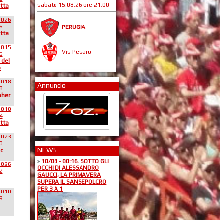
sabato 15.08.26 ore 21:00
itta
2026
6
PERUGIA
itta
2015
Vis Pesaro
5
 del
o
2018
Annuncio
8
sher
2010
4
itta
2023
0
NEWS
jc
»
10/08 - 00:16. SOTTO GLI
2026
OCCHI DI ALESSANDRO
2
GAUCCI, LA PRIMAVERA
l
SUPERA IL SANSEPOLCRO
PER 3 A 1
2010
9