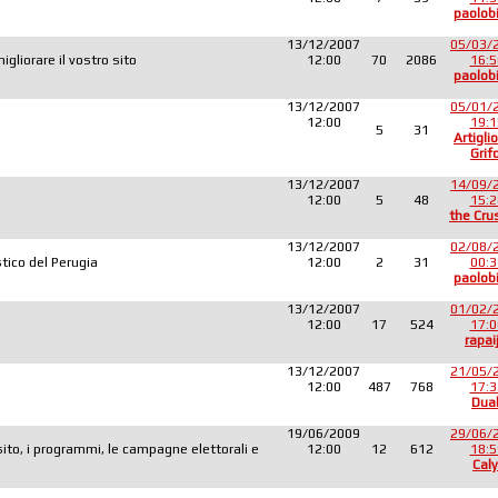
paolob
13/12/2007
05/03/
liorare il vostro sito
12:00
70
2086
16:5
paolob
13/12/2007
05/01/
12:00
19:1
5
31
Artiglio
Grif
13/12/2007
14/09/
12:00
5
48
15:2
the Cru
13/12/2007
02/08/
tico del Perugia
12:00
2
31
00:3
paolob
13/12/2007
01/02/
12:00
17
524
17:0
rapai
13/12/2007
21/05/
12:00
487
768
17:3
Dua
19/06/2009
29/06/
sito, i programmi, le campagne elettorali e
12:00
12
612
18:5
Caly