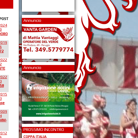
 POST
Annuncio
2024
0
DORO
2019
6
72
2022
2
Annuncio
NTE
2022
3
58
2015
3
ppe
2009
4
*MM-
PROSSIMO INCONTRO
2012
COPPA ITALIA
6