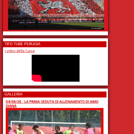
TIFO TUBE PERUGIA
I video della Curva
GALLERIA
04/08/26
-
LA PRIMA SEDUTA DI ALLENAMENTO DI AIMO
DIANA