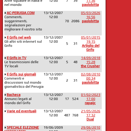
Altre squadre in Italia e
12:00
7
39
11:36
nel mondo
paolobitta
»
AC-PERUGIA.COM
13/12/2007
05/03/2026
Commenti,
12:00
16:56
suggerimenti,
70
2086
paolobitta
segnalazioni per
migliorare il vostro sito
»
Il Grifo nel web
13/12/2007
05/01/2015
Gli altri siti internet sul
12:00
19:15
5
31
Grifo
Artiglio del
Grifo
»
Il Grifo in TV
13/12/2007
14/09/2018
Le trasmissioni delle
12:00
5
48
15:28
TV locali
the Crusher
»
Il Grifo sui giornali
13/12/2007
02/08/2010
Commenti e
12:00
00:34
2
31
discussioni sul mondo
paolobitta
giornalistico del Perugia
»
Bacheca
13/12/2007
01/02/2023
Annunci legati al
12:00
17
524
17:00
mondo del Grifo
rapaijc
»
Varie ed eventuali
13/12/2007
21/05/2026
12:00
487
768
17:32
Dual
»
SPECIALE ELEZIONE
19/06/2009
29/06/2010