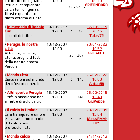
Tutto ciò che riguarda il
12:00
09:10
Perugia: campionato,
GRIFONDORO
185
5455
calciatori, dirigenza,
tifosi e quant'altro
ruota attorno al Grifo
»
In memoria di Renato
30/10/2017
07/10/2019
Curi
12:00
1
14
20:46
I ricordi dei tifosi.
Totav72
»
Perugia, la nostra
13/12/2007
20/01/2022
città
12:00
10:52
Attualità, società,
GRIFANTE
25
367
storia, pregi e difetti
della nostra amata
Perugia...
»
Mondo ultrà
13/12/2007
26/02/2022
Discussioni sul mondo
12:00
6
145
16:03
dei tifosi in generale
Anton58
»
Altri sport a Perugia
13/12/2007
26/02/2015
Il tifo biancorosso non
12:00
6
341
13:43
si nutre di solo calcio
GiuPeppe
»
Il calcio in Umbria
13/12/2007
23/12/2009
Le altre squadre umbre
12:00
15:04
e il vastissimo mondo
4
6
Massi*MM-
del calcio non
BR*
professionista
»
Mondo calcio
13/12/2007
21/11/2012