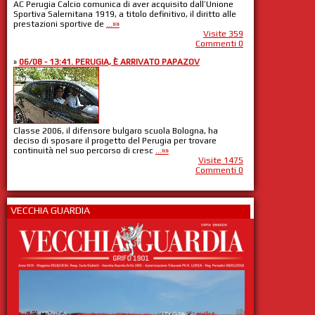
AC Perugia Calcio comunica di aver acquisito dall’Unione
Sportiva Salernitana 1919, a titolo definitivo, il diritto alle
prestazioni sportive de
...»»
Visite 359
Commenti 0
»
06/08 - 13:41. PERUGIA, È ARRIVATO PAPAZOV
Classe 2006, il difensore bulgaro scuola Bologna, ha
deciso di sposare il progetto del Perugia per trovare
continuità nel suo percorso di cresc
...»»
Visite 1475
Commenti 0
VECCHIA GUARDIA