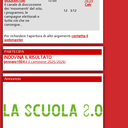
MODERATORI
12:00
18:59
Il canale di discussione
Caly
dei 'movimenti' del sito,
12
612
i programmi, le
campagne elettorali e
tutto ciò che ne
consegue...
Per richiedere l'apertura di altri argomenti
contatta il
webmaster
.
PARTECIPA
INDOVINA IL RISULTATO
gennaro1904
è il campione 2025/2026!
Annuncio