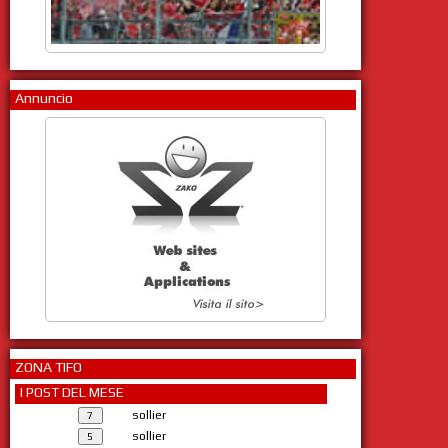
Annuncio
ZONA TIFO
I POST DEL MESE
sollier
sollier