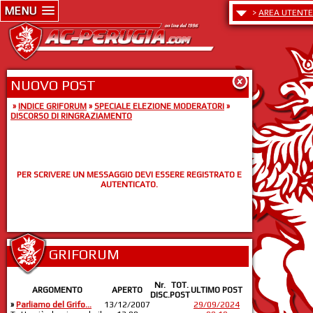
MENU
>
AREA UTENTE
NUOVO POST
»
INDICE GRIFORUM
»
SPECIALE ELEZIONE MODERATORI
»
DISCORSO DI RINGRAZIAMENTO
PER SCRIVERE UN MESSAGGIO DEVI ESSERE REGISTRATO E
AUTENTICATO.
GRIFORUM
Nr.
TOT.
ARGOMENTO
APERTO
ULTIMO POST
DISC.
POST
»
Parliamo del Grifo...
13/12/2007
29/09/2024