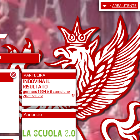
>
AREA UTENTE
I
PARTECIPA
INDOVINA IL
RISULTATO
gennaro1904
è il campione
2025/2026!
Annuncio