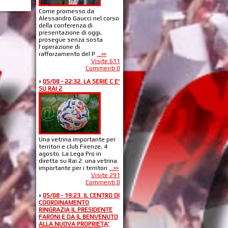
Come promesso da
Alessandro Gaucci nel corso
della conferenza di
presentazione di oggi,
prosegue senza sosta
l’operazione di
rafforzamento del P
...»»
Visite 611
Commenti 0
»
05/08 - 22:32. LA SERIE C E'
SU RAI 2
Una vetrina importante per
territori e club Firenze, 4
agosto. La Lega Pro in
diretta su Rai 2: una vetrina
importante per i territori
...»»
Visite 291
Commenti 0
»
05/08 - 19:23. IL CENTRO DI
COORDINAMENTO
RINGRAZIA IL PRESIDENTE
FARONI E DA IL BENVENUTO
ALLA NUOVA PROPRIETA'