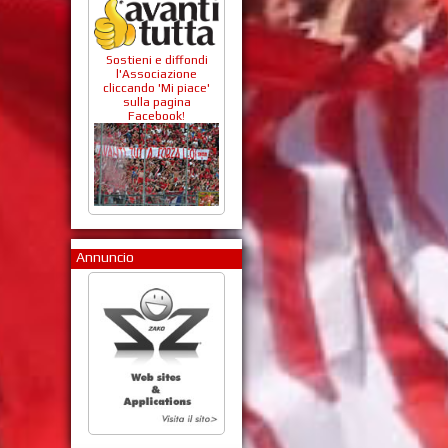
Sostieni e diffondi
l'Associazione
cliccando 'Mi piace'
sulla pagina
Facebook!
Annuncio