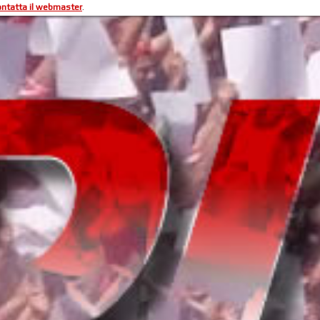
ontatta il webmaster
.