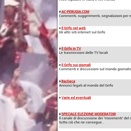
»
AC-PERUGIA.COM
Commenti, suggerimenti, segnalazioni per mig
»
Il Grifo nel web
Gli altri siti internet sul Grifo
»
Il Grifo in TV
Le trasmissioni delle TV locali
»
Il Grifo sui giornali
Commenti e discussioni sul mondo giornalis
»
Bacheca
Annunci legati al mondo del Grifo
»
Varie ed eventuali
»
SPECIALE ELEZIONE MODERATORI
Il canale di discussione dei 'movimenti' del 
tutto ciò che ne consegue...