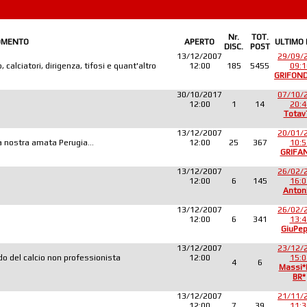
Nr.
TOT.
OMENTO
APERTO
ULTIMO
DISC.
POST
13/12/2007
29/09/
 calciatori, dirigenza, tifosi e quant'altro
12:00
185
5455
09:1
GRIFON
30/10/2017
07/10/
12:00
1
14
20:4
Totav
13/12/2007
20/01/
lla nostra amata Perugia...
12:00
25
367
10:5
GRIFA
13/12/2007
26/02/
12:00
6
145
16:0
Anton
13/12/2007
26/02/
12:00
6
341
13:4
GiuPe
13/12/2007
23/12/
o del calcio non professionista
12:00
15:0
4
6
Massi
BR*
13/12/2007
21/11/
12:00
7
39
11:3