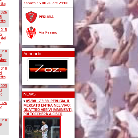
sabato 15.08.26 ore 21:00
itta
2026
6
PERUGIA
itta
2015
Vis Pesaro
5
 del
o
2018
Annuncio
8
sher
2010
4
itta
2023
0
NEWS
jc
»
05/08 - 23:38. PERUGIA, IL
2026
MERCATO ENTRA NEL VIVO:
2
QUATTRO ARRIVI IMMINENTI,
l
POI TOCCHERÀ A CISCO
2010
9