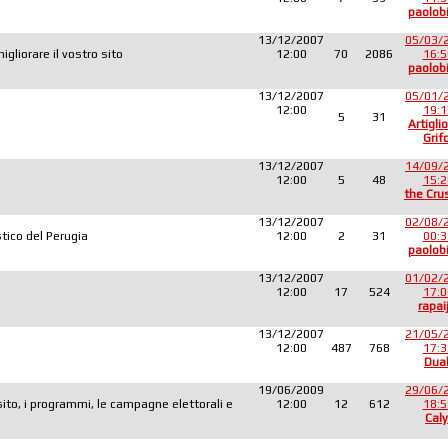
paolob
13/12/2007
05/03/
liorare il vostro sito
12:00
70
2086
16:5
paolob
13/12/2007
05/01/
12:00
19:1
5
31
Artiglio
Grif
13/12/2007
14/09/
12:00
5
48
15:2
the Cru
13/12/2007
02/08/
tico del Perugia
12:00
2
31
00:3
paolob
13/12/2007
01/02/
12:00
17
524
17:0
rapai
13/12/2007
21/05/
12:00
487
768
17:3
Dua
19/06/2009
29/06/
sito, i programmi, le campagne elettorali e
12:00
12
612
18:5
Caly