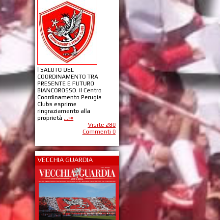
l SALUTO DEL
COORDINAMENTO TRA
PRESENTE E FUTURO
BIANCOROSSO. Il Centro
Coordinamento Perugia
Clubs esprime
ringraziamento alla
proprietà
...»»
Visite 280
Commenti 0
VECCHIA GUARDIA