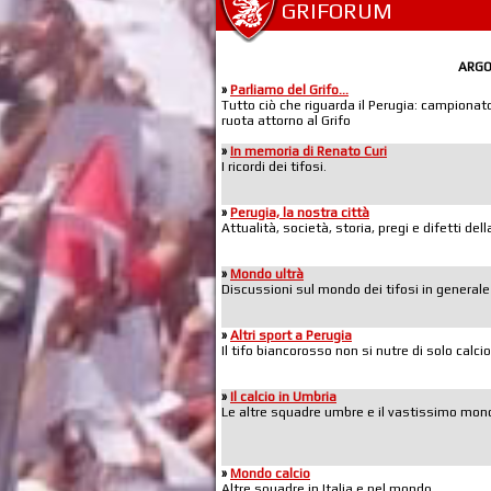
GRIFORUM
ARG
»
Parliamo del Grifo...
Tutto ciò che riguarda il Perugia: campionato,
ruota attorno al Grifo
»
In memoria di Renato Curi
I ricordi dei tifosi.
»
Perugia, la nostra città
Attualità, società, storia, pregi e difetti de
»
Mondo ultrà
Discussioni sul mondo dei tifosi in generale
»
Altri sport a Perugia
Il tifo biancorosso non si nutre di solo calcio
»
Il calcio in Umbria
Le altre squadre umbre e il vastissimo mond
»
Mondo calcio
Altre squadre in Italia e nel mondo