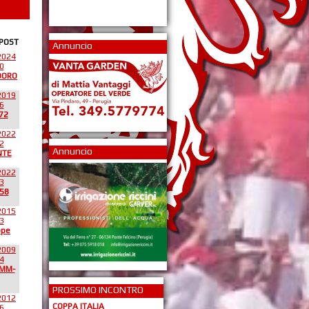
 POST
Annuncio
2024
0
DORO
2019
6
72
2022
2
Annuncio
NTE
2022
3
58
2015
3
ppe
2009
4
*MM-
PROSSIMO INCONTRO
2012
COPPA ITALIA
6