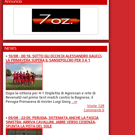
Annuncio
NEWS
»
10/08 - 00:16. SOTTO GLI OCCHI DI ALESSANDRO GAUCCI,
LA PRIMAVERA SUPERA IL SANSEPOLCRO PER 3 A 1
Dopo la vittoria per 4-1 (tripletta di Agnissan e rete di
Bevenati) nel primo test match contro la Bagnese, il
Perugia Primavera di mister Luigi Giorg
...»»
Visite 128
Commenti 0
»
09/08 - 22:05. PERUGIA, SISTEMATA ANCHE LA FASCIA
SINISTRA: ARRIVA CAVALLINI. JABRE VERSO COSENZA,
SPUNTA LA PISTA DEL SOLE