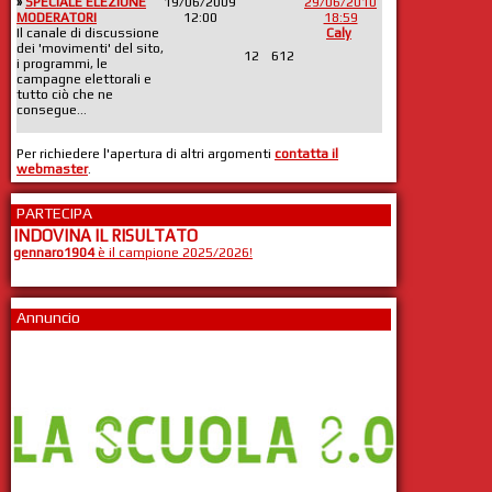
»
SPECIALE ELEZIONE
19/06/2009
29/06/2010
MODERATORI
12:00
18:59
Il canale di discussione
Caly
dei 'movimenti' del sito,
12
612
i programmi, le
campagne elettorali e
tutto ciò che ne
consegue...
Per richiedere l'apertura di altri argomenti
contatta il
webmaster
.
PARTECIPA
INDOVINA IL RISULTATO
gennaro1904
è il campione 2025/2026!
Annuncio