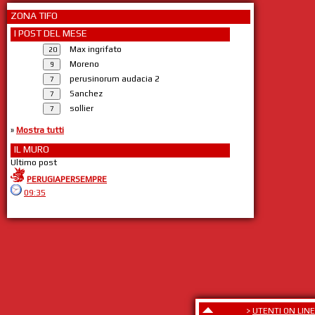
ZONA TIFO
I POST DEL MESE
Max ingrifato
Moreno
perusinorum audacia 2
Sanchez
sollier
»
Mostra tutti
IL MURO
Ultimo post
PERUGIAPERSEMPRE
09:35
>
UTENTI ON LINE