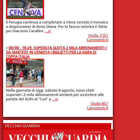
Il Perugia continua a completare a ritmo serrato il mosaico
a disposizione di Aimo Diana. Per la fascia sinistra è fatta
per Giacomo Cavallini,
...»»
Visite 1151
Commenti 0
»
08/08 - 18:29. SUPERATA QUOTA 2 MILA ABBONAMENTI |
DA MARTEDI’ IN VENDITA I BIGLIETTI PER LA GARA DI
COPPA ITALIA
Nella giornata di oggi, sabato 8 agosto, sono stati
superati i 2 mila abbonamenti venduti per assistere alle
partite del Grifo al “Curi” p
...»»
Visite 857
Commenti 0
VECCHIA GUARDIA