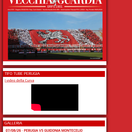
TIFO TUBE PERUGIA
I video della Curva
GALLERIA
07/08/26
-
PERUGIA VS GUIDONIA MONTECELIO