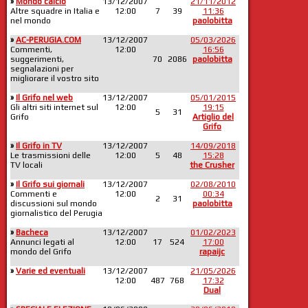
»
Mondo calcio
13/12/2007
21/11/2012
Altre squadre in Italia e
12:00
7
39
11:36
nel mondo
paolobitta
»
AC-PERUGIA.COM
13/12/2007
05/03/2026
Commenti,
12:00
16:56
suggerimenti,
70
2086
paolobitta
segnalazioni per
migliorare il vostro sito
»
Il Grifo nel web
13/12/2007
05/01/2015
Gli altri siti internet sul
12:00
19:15
5
31
Grifo
Artiglio del
Grifo
»
Il Grifo in TV
13/12/2007
14/09/2018
Le trasmissioni delle
12:00
5
48
15:28
TV locali
the Crusher
»
Il Grifo sui giornali
13/12/2007
02/08/2010
Commenti e
12:00
00:34
2
31
discussioni sul mondo
paolobitta
giornalistico del Perugia
»
Bacheca
13/12/2007
01/02/2023
Annunci legati al
12:00
17
524
17:00
mondo del Grifo
rapaijc
»
Varie ed eventuali
13/12/2007
21/05/2026
12:00
487
768
17:32
Dual