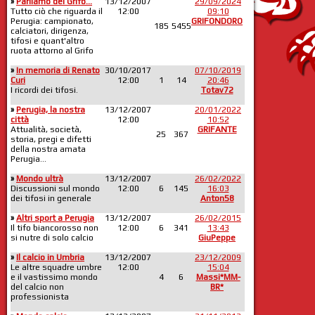
»
Parliamo del Grifo...
13/12/2007
29/09/2024
Tutto ciò che riguarda il
12:00
09:10
Perugia: campionato,
GRIFONDORO
185
5455
calciatori, dirigenza,
tifosi e quant'altro
ruota attorno al Grifo
»
In memoria di Renato
30/10/2017
07/10/2019
Curi
12:00
1
14
20:46
I ricordi dei tifosi.
Totav72
»
Perugia, la nostra
13/12/2007
20/01/2022
città
12:00
10:52
Attualità, società,
GRIFANTE
25
367
storia, pregi e difetti
della nostra amata
Perugia...
»
Mondo ultrà
13/12/2007
26/02/2022
Discussioni sul mondo
12:00
6
145
16:03
dei tifosi in generale
Anton58
»
Altri sport a Perugia
13/12/2007
26/02/2015
Il tifo biancorosso non
12:00
6
341
13:43
si nutre di solo calcio
GiuPeppe
»
Il calcio in Umbria
13/12/2007
23/12/2009
Le altre squadre umbre
12:00
15:04
e il vastissimo mondo
4
6
Massi*MM-
del calcio non
BR*
professionista