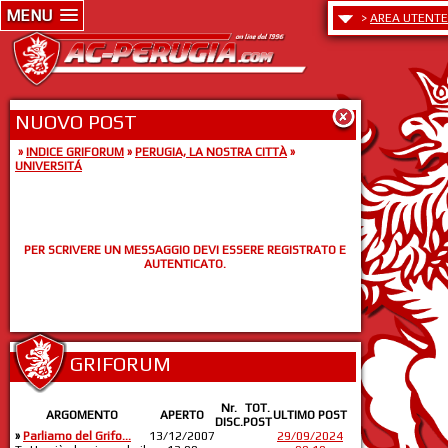
MENU
>
AREA UTENTE
NUOVO POST
»
INDICE GRIFORUM
»
PERUGIA, LA NOSTRA CITTÀ
»
UNIVERSITÁ
PER SCRIVERE UN MESSAGGIO DEVI ESSERE REGISTRATO E
AUTENTICATO.
GRIFORUM
Nr.
TOT.
ARGOMENTO
APERTO
ULTIMO POST
DISC.
POST
»
Parliamo del Grifo...
13/12/2007
29/09/2024