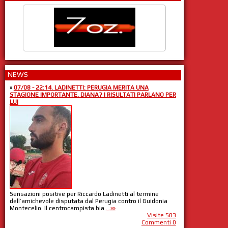
NEWS
»
07/08 - 22:14. LADINETTI: PERUGIA MERITA UNA
STAGIONE IMPORTANTE. DIANA? I RISULTATI PARLANO PER
LUI
Sensazioni positive per Riccardo Ladinetti al termine
dell’amichevole disputata dal Perugia contro il Guidonia
Montecelio. Il centrocampista bia
...»»
Visite 503
Commenti 0