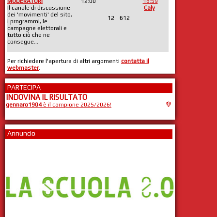
MODERATORI
12:00
18:59
Il canale di discussione
Caly
dei 'movimenti' del sito,
12
612
i programmi, le
campagne elettorali e
tutto ciò che ne
consegue...
Per richiedere l'apertura di altri argomenti
contatta il
webmaster
.
PARTECIPA
INDOVINA IL RISULTATO
gennaro1904
è il campione 2025/2026!
Annuncio