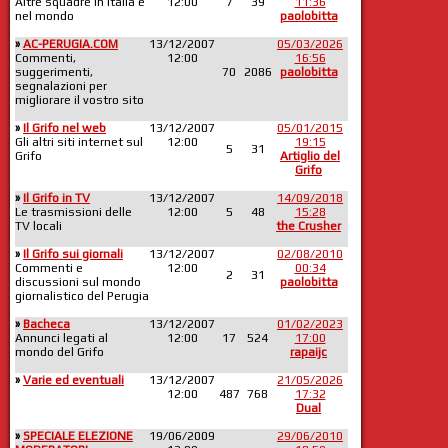
Altre squadre in Italia e
12:00
7
39
11:36
nel mondo
paolobitta
»
AC-PERUGIA.COM
13/12/2007
05/03/2026
Commenti,
12:00
16:56
suggerimenti,
70
2086
paolobitta
segnalazioni per
migliorare il vostro sito
»
Il Grifo nel web
13/12/2007
05/01/2015
Gli altri siti internet sul
12:00
19:15
5
31
Grifo
Artiglio del
Grifo
»
Il Grifo in TV
13/12/2007
14/09/2018
Le trasmissioni delle
12:00
5
48
15:28
TV locali
the Crusher
»
Il Grifo sui giornali
13/12/2007
02/08/2010
Commenti e
12:00
00:34
2
31
discussioni sul mondo
paolobitta
giornalistico del Perugia
»
Bacheca
13/12/2007
01/02/2023
Annunci legati al
12:00
17
524
17:00
mondo del Grifo
rapaijc
»
Varie ed eventuali
13/12/2007
21/05/2026
12:00
487
768
17:32
Dual
»
SPECIALE ELEZIONE
19/06/2009
29/06/2010