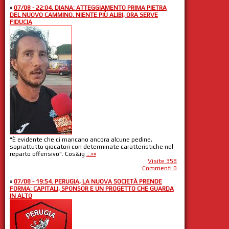
»
07/08 - 22:04. DIANA: ATTEGGIAMENTO PRIMA PIETRA
DEL NUOVO CAMMINO. NIENTE PIÙ ALIBI, ORA SERVE
FIDUCIA
"È evidente che ci mancano ancora alcune pedine,
soprattutto giocatori con determinate caratteristiche nel
reparto offensivo". Cos&ig
...»»
Visite 358
Commenti 0
»
07/08 - 19:54. PERUGIA, LA NUOVA SOCIETÀ PRENDE
FORMA: CAPITALI, SPONSOR E UN PROGETTO CHE GUARDA
IN ALTO