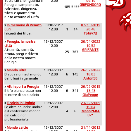
Tutto ciò che riguarda il
12:00
09:10
Perugia: campionato,
GRIFONDORO
185
5455
calciatori, dirigenza,
tifosi e quant'altro
ruota attorno al Grifo
»
In memoria di Renato
30/10/2017
07/10/2019
Curi
12:00
1
14
20:46
I ricordi dei tifosi.
Totav72
»
Perugia, la nostra
13/12/2007
20/01/2022
città
12:00
10:52
Attualità, società,
GRIFANTE
25
367
storia, pregi e difetti
della nostra amata
Perugia...
»
Mondo ultrà
13/12/2007
26/02/2022
Discussioni sul mondo
12:00
6
145
16:03
dei tifosi in generale
Anton58
»
Altri sport a Perugia
13/12/2007
26/02/2015
Il tifo biancorosso non
12:00
6
341
13:43
si nutre di solo calcio
GiuPeppe
»
Il calcio in Umbria
13/12/2007
23/12/2009
Le altre squadre umbre
12:00
15:04
e il vastissimo mondo
4
6
Massi*MM-
del calcio non
BR*
professionista
»
Mondo calcio
13/12/2007
21/11/2012