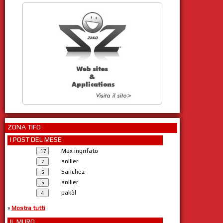
ZONA TIFO
I POST DEL MESE
Max ingrifato
sollier
Sanchez
sollier
pakàl
»
Mostra tutti
IL MURO