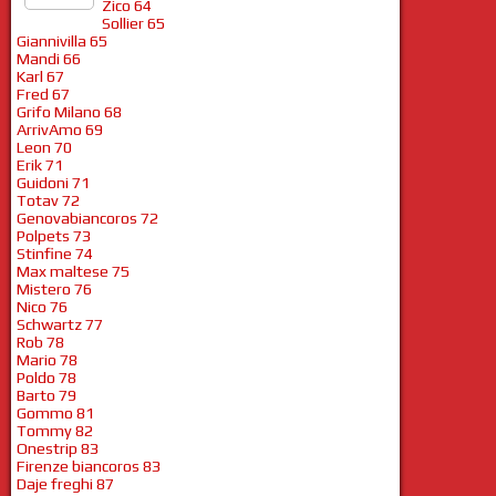
Zico 64
Sollier 65
Giannivilla 65
Mandi 66
Karl 67
Fred 67
Grifo Milano 68
ArrivAmo 69
Leon 70
Erik 71
Guidoni 71
Totav 72
Genovabiancoros 72
Polpets 73
Stinfine 74
Max maltese 75
Mistero 76
Nico 76
Schwartz 77
Rob 78
Mario 78
Poldo 78
Barto 79
Gommo 81
Tommy 82
Onestrip 83
Firenze biancoros 83
Daje freghi 87