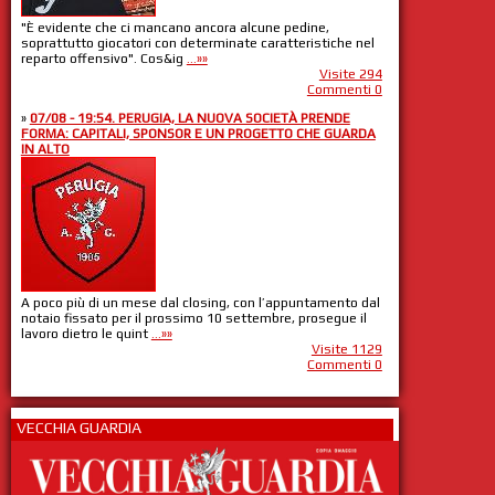
"È evidente che ci mancano ancora alcune pedine,
soprattutto giocatori con determinate caratteristiche nel
reparto offensivo". Cos&ig
...»»
Visite 294
Commenti 0
»
07/08 - 19:54. PERUGIA, LA NUOVA SOCIETÀ PRENDE
FORMA: CAPITALI, SPONSOR E UN PROGETTO CHE GUARDA
IN ALTO
A poco più di un mese dal closing, con l’appuntamento dal
notaio fissato per il prossimo 10 settembre, prosegue il
lavoro dietro le quint
...»»
Visite 1129
Commenti 0
VECCHIA GUARDIA