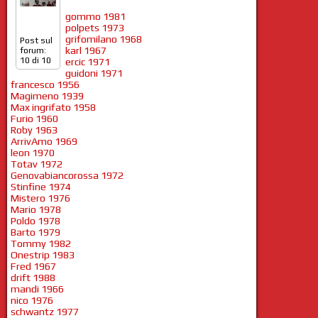
Genovabiancorossa 1972
Stinfine 1974
gommo 1981
Mistero 1976
polpets 1973
Mario 1978
grifomilano 1968
Post sul
Poldo 1978
karl 1967
forum:
Barto 1979
10 di 10
ercic 1971
Tommy 1982
guidoni 1971
Onestrip 1983
francesco 1956
Fred 1967
drift 1988
Magimeno 1939
mandi 1966
Max ingrifato 1958
nico 1976
Furio 1960
schwantz 1977
Roby 1963
carioca 1962
ArrivAmo 1969
sollier 1965
leon 1970
luca 1964
Totav 1972
grifoboys 1988
dajefreghi 1987
Genovabiancorossa 1972
firenzebiancorossa 1983
Stinfine 1974
tigrotto 1992
Mistero 1976
giannivilla 1965
Mario 1978
rob 1978
Poldo 1978
zico 1964
Barto 1979
effendi 1989
Tommy 1982
maxmaltese 1975
robypg 1963
Onestrip 1983
Fred 1967
drift 1988
mandi 1966
nico 1976
schwantz 1977