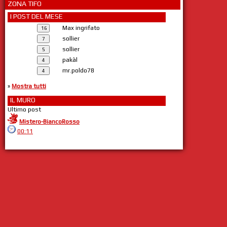
ZONA TIFO
I POST DEL MESE
Max ingrifato
sollier
sollier
pakàl
mr.poldo78
»
Mostra tutti
IL MURO
Ultimo post
Mistero-BiancoRosso
00:11