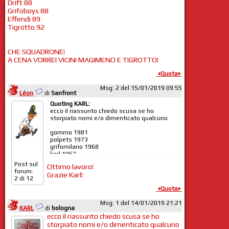
Drift 88
Grifoboys 88
Effendi 89
Tigrotto 92
CHE SQUADRONE!
A CENA VORREI VICINI MAGIMENO E TIGROTTO!
«Quota»
Msg: 2 del 15/01/2019 09:55
Léon
di
Sanfront
Quoting KARL:
ecco il riassunto chiedo scusa se ho
storpiato nomi e/o dimenticato qualcuno
gommo 1981
polpets 1973
grifomilano 1968
karl 1967
ercic 1971
Post sul
Ottimo lavoro!
guidoni 1971
forum:
Grazie Karl!
francesco 1956
2 di 12
Magimeno 1939
«Quota»
Max ingrifato 1958
Furio 1960
Msg: 1 del 14/01/2019 21:21
Roby 1963
KARL
di
bologna
ArrivAmo 1969
ecco il riassunto chiedo scusa se ho
leon 1970
storpiato nomi e/o dimenticato qualcuno
Totav 1972