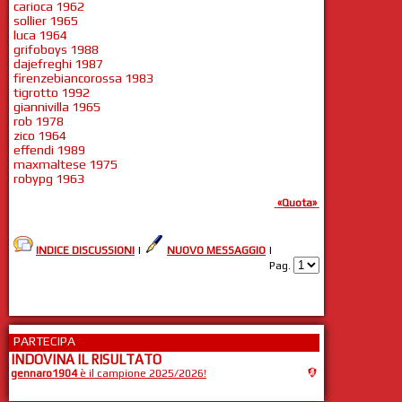
carioca 1962
sollier 1965
luca 1964
grifoboys 1988
dajefreghi 1987
firenzebiancorossa 1983
tigrotto 1992
giannivilla 1965
rob 1978
zico 1964
effendi 1989
maxmaltese 1975
robypg 1963
«Quota»
INDICE DISCUSSIONI
|
NUOVO MESSAGGIO
|
Pag.
PARTECIPA
INDOVINA IL RISULTATO
gennaro1904
è il campione 2025/2026!