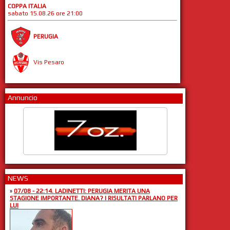
COPPA ITALIA
sabato 15.08.26 ore 21:00
PERUGIA
Vis Pesaro
Annuncio
NEWS
»
07/08 - 22:14. LADINETTI: PERUGIA MERITA UNA
STAGIONE IMPORTANTE. DIANA? I RISULTATI PARLANO PER
LUI