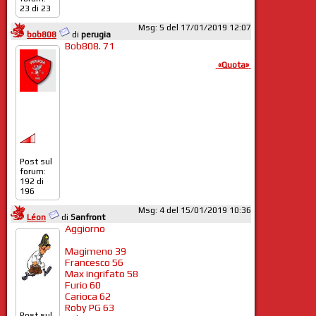
Daje freghi 87
23 di 23
Drift 88
Grifoboys 88
Msg: 5 del 17/01/2019 12:07
Effendi 89
bob808
di
perugia
Tigrotto 92
Bob808. 71
«Quota»
CHE SQUADRONE!
A CENA VORREI VICINI MAGIMENO E
TIGROTTO!
Post sul
forum:
192 di
196
Msg: 4 del 15/01/2019 10:36
Léon
di
Sanfront
Aggiorno
Magimeno 39
Francesco 56
Max ingrifato 58
Furio 60
Carioca 62
Roby PG 63
Post sul