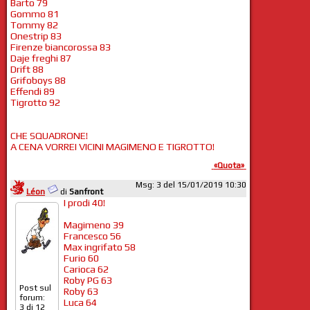
Barto 79
Gommo 81
Tommy 82
Onestrip 83
Firenze biancorossa 83
Daje freghi 87
Drift 88
Grifoboys 88
Effendi 89
Tigrotto 92
CHE SQUADRONE!
A CENA VORREI VICINI MAGIMENO E TIGROTTO!
«Quota»
Msg: 3 del 15/01/2019 10:30
Léon
di
Sanfront
I prodi 40!
Magimeno 39
Francesco 56
Max ingrifato 58
Furio 60
Carioca 62
Roby PG 63
Post sul
Roby 63
forum:
Luca 64
3 di 12