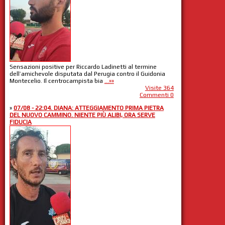
Sensazioni positive per Riccardo Ladinetti al termine
dell’amichevole disputata dal Perugia contro il Guidonia
Montecelio. Il centrocampista bia
...»»
Visite 364
Commenti 0
»
07/08 - 22:04. DIANA: ATTEGGIAMENTO PRIMA PIETRA
DEL NUOVO CAMMINO. NIENTE PIÙ ALIBI, ORA SERVE
FIDUCIA