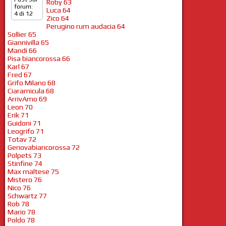
Roby 63
forum:
Luca 64
4 di 12
Zico 64
Perugino rum audacia 64
Sollier 65
Giannivilla 65
Mandi 66
Pisa biancorossa 66
Karl 67
Fred 67
Grifo Milano 68
Ciaramicula 68
ArrivAmo 69
Leon 70
Erik 71
Guidoni 71
Leogrifo 71
Totav 72
Genovabiancorossa 72
Polpets 73
Stinfine 74
Max maltese 75
Mistero 76
Nico 76
Schwartz 77
Rob 78
Mario 78
Poldo 78