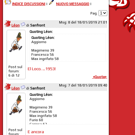
INDICE DISCUSSIONI
|
NUOVO MESSAGGIO
|
Pag.
Msg: 8 del 18/01/2019 21:01
Léon
di
Sanfront
Quoting Léon:
Quoting Léon:
Aggiorno
Magimeno 39
Francesco 56
Max ingrifato 58
Furio 60
Post sul
Carioca 62
El Loco. ...1953!
forum:
Roby PG 63
E ancora
6 di 12
Roby 63
«Quota»
Luca 64
Conte di Montecristo 56
Zico 64
Msg: 7 del 18/01/2019 09:40
Perugia per sempre 57
Léon
di
Sanfront
Perugino rum audacia 64
Mainecoon 66
Sollier 65
Quoting Léon:
Slash 68
Giannivilla 65
Aggiorno
Grifo Memorie 68
Mandi 66
Bio 68
Pisa biancorossa 66
Magimeno 39
ZaKo 69
Karl 67
Francesco 56
Rocco PG 70
Fred 67
Max ingrifato 58
Grifo SSG 70
Grifo Milano 68
Furio 60
Sire 71
Ciaramicula 68
Carioca 62
Paolobitta 71
ArrivAmo 69
Roby PG 63
Gradinata 76
Post sul
Leon 70
E ancora
Roby 63
Maspero 76
forum:
Erik 71