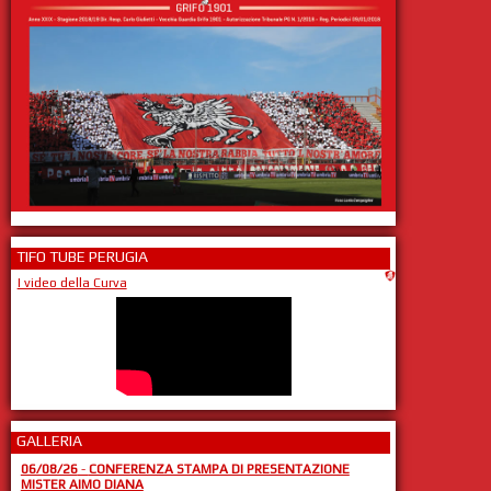
TIFO TUBE PERUGIA
I video della Curva
GALLERIA
06/08/26
-
CONFERENZA STAMPA DI PRESENTAZIONE
MISTER AIMO DIANA