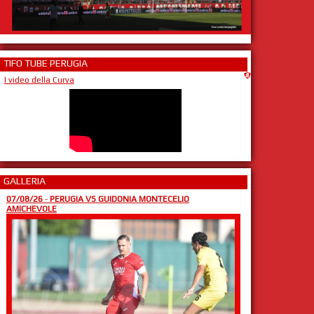
TIFO TUBE PERUGIA
I video della Curva
GALLERIA
07/08/26
-
PERUGIA VS GUIDONIA MONTECELIO
AMICHEVOLE