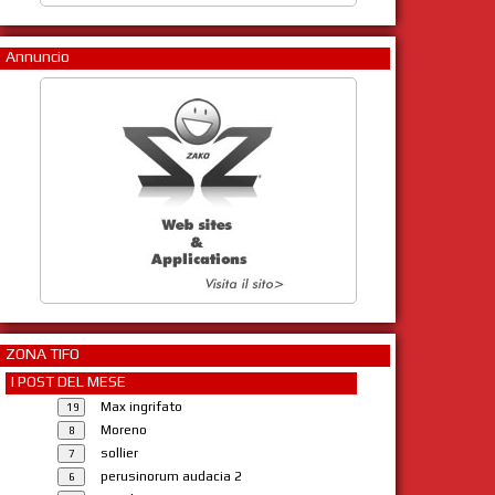
Annuncio
ZONA TIFO
I POST DEL MESE
Max ingrifato
Moreno
sollier
perusinorum audacia 2