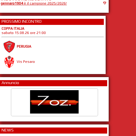
gennaro1904
è il campione 2025/2026!
PROSSIMO INCONTRO
COPPA ITALIA
sabato 15.08.26 ore 21:00
PERUGIA
Vis Pesaro
Annuncio
NEWS