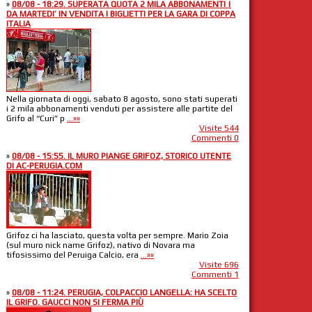
»
08/08 - 18:29. SUPERATA QUOTA 2 MILA ABBONAMENTI |
DA MARTEDI’ IN VENDITA I BIGLIETTI PER LA GARA DI COPPA
ITALIA
Nella giornata di oggi, sabato 8 agosto, sono stati superati
i 2 mila abbonamenti venduti per assistere alle partite del
Grifo al “Curi” p
...»»
Visite 544
Commenti 0
»
08/08 - 15:55. IL MURO PIANGE GRIFOZ, STORICO UTENTE
DI AC-PERUGIA.COM
Grifoz ci ha lasciato, questa volta per sempre. Mario Zoia
(sul muro nick name Grifoz), nativo di Novara ma
tifosissimo del Peruiga Calcio, era
...»»
Visite 696
Commenti 1
»
08/08 - 11:24. PERUGIA, COLPACCIO LANGELLA: HA SCELTO
IL GRIFO. GAUCCI NON SI FERMA PIÙ