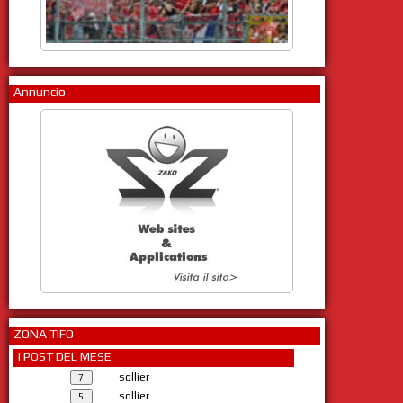
Annuncio
ZONA TIFO
I POST DEL MESE
sollier
sollier