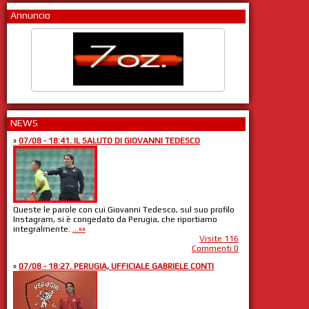
Annuncio
NEWS
»
07/08 - 18:41. IL SALUTO DI GIOVANNI TEDESCO
Queste le parole con cui Giovanni Tedesco, sul suo profilo
Instagram, si è congedato da Perugia, che riportiamo
integralmente:
...»»
Visite 116
Commenti 0
»
07/08 - 18:27. PERUGIA, UFFICIALE GABRIELE CONTI