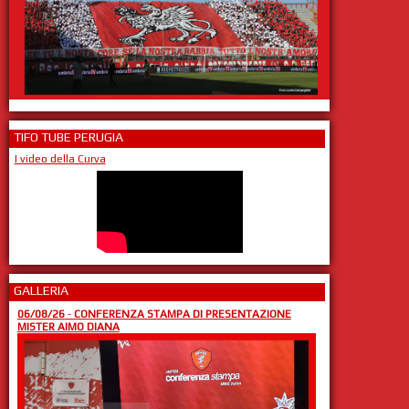
TIFO TUBE PERUGIA
I video della Curva
GALLERIA
06/08/26
-
CONFERENZA STAMPA DI PRESENTAZIONE
MISTER AIMO DIANA