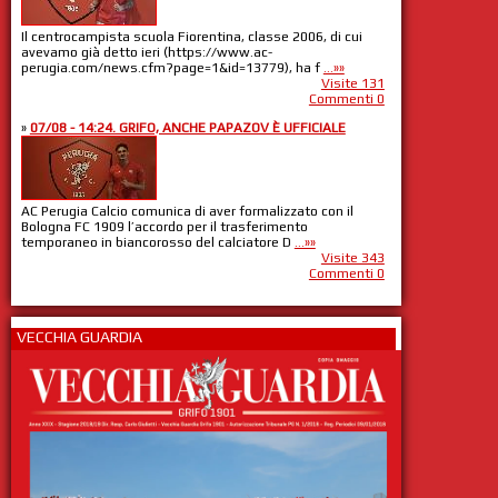
Il centrocampista scuola Fiorentina, classe 2006, di cui
avevamo già detto ieri (https://www.ac-
perugia.com/news.cfm?page=1&id=13779), ha f
...»»
Visite 131
Commenti 0
»
07/08 - 14:24. GRIFO, ANCHE PAPAZOV È UFFICIALE
AC Perugia Calcio comunica di aver formalizzato con il
Bologna FC 1909 l’accordo per il trasferimento
temporaneo in biancorosso del calciatore D
...»»
Visite 343
Commenti 0
VECCHIA GUARDIA