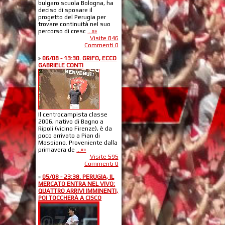
bulgaro scuola Bologna, ha
deciso di sposare il
progetto del Perugia per
trovare continuità nel suo
percorso di cresc
...»»
Visite 846
Commenti 0
»
06/08 - 13:30. GRIFO, ECCO
GABRIELE CONTI
Il centrocampista classe
2006, nativo di Bagno a
Ripoli (vicino Firenze), è da
poco arrivato a Pian di
Massiano. Proveniente dalla
primavera de
...»»
Visite 595
Commenti 0
»
05/08 - 23:38. PERUGIA, IL
MERCATO ENTRA NEL VIVO:
QUATTRO ARRIVI IMMINENTI,
POI TOCCHERÀ A CISCO