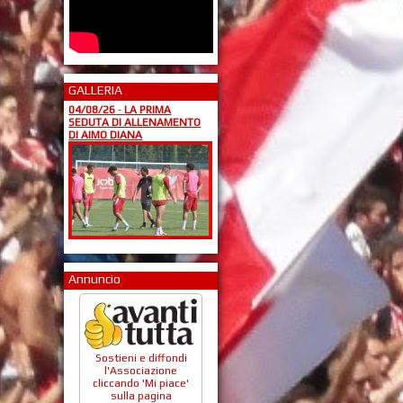
GALLERIA
04/08/26
-
LA PRIMA
SEDUTA DI ALLENAMENTO
DI AIMO DIANA
Annuncio
Sostieni e diffondi
l'Associazione
cliccando 'Mi piace'
sulla pagina