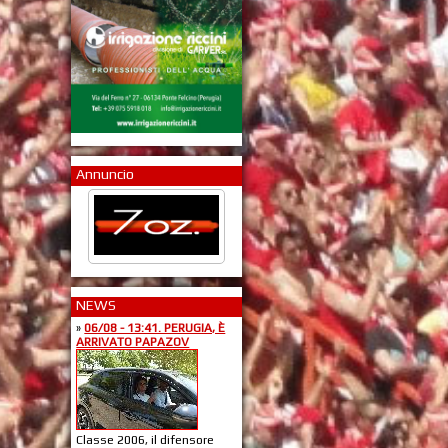
Annuncio
NEWS
»
06/08 - 13:41. PERUGIA, È
ARRIVATO PAPAZOV
Classe 2006, il difensore