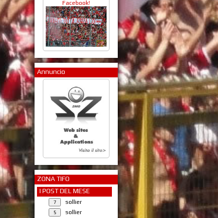
Facebook!
Annuncio
ZONA TIFO
I POST DEL MESE
sollier
sollier