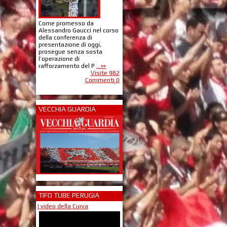
Come promesso da
Alessandro Gaucci nel corso
della conferenza di
presentazione di oggi,
prosegue senza sosta
l’operazione di
rafforzamento del P
...»»
Visite 982
Commenti 0
VECCHIA GUARDIA
TIFO TUBE PERUGIA
I video della Curva