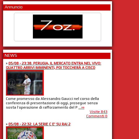
Annuncio
NEWS
»
05/08 - 23:38. PERUGIA, IL MERCATO ENTRA NEL VIVO:
QUATTRO ARRIVI IMMINENTI, POI TOCCHERÀ A CISCO
Come promesso da Alessandro Gaucci nel corso della
conferenza di presentazione di oggi, prosegue senza
sosta l’operazione di rafforzamento del P
...»»
Visite 843
Commenti 0
»
05/08 - 22:32. LA SERIE C E' SU RAI 2