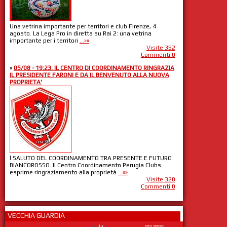
Una vetrina importante per territori e club Firenze, 4
agosto. La Lega Pro in diretta su Rai 2: una vetrina
importante per i territori
...»»
Visite 352
Commenti 0
»
05/08 - 19:23. IL CENTRO DI COORDINAMENTO RINGRAZIA
IL PRESIDENTE FARONI E DA IL BENVENUTO ALLA NUOVA
PROPRIETA'
l SALUTO DEL COORDINAMENTO TRA PRESENTE E FUTURO
BIANCOROSSO. Il Centro Coordinamento Perugia Clubs
esprime ringraziamento alla proprietà
...»»
Visite 320
Commenti 0
VECCHIA GUARDIA