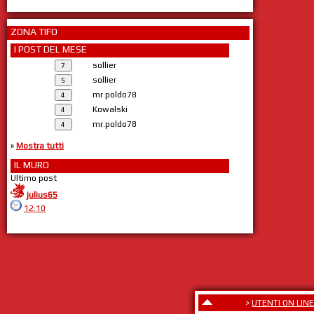
ZONA TIFO
I POST DEL MESE
sollier
sollier
mr.poldo78
Kowalski
mr.poldo78
»
Mostra tutti
IL MURO
Ultimo post
julius65
12:10
>
UTENTI ON LINE