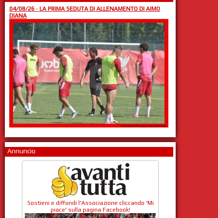
04/08/26
-
LA PRIMA SEDUTA DI ALLENAMENTO DI AIMO
DIANA
Annuncio
Sostieni e diffondi l'Associazione cliccando 'Mi
piace' sulla pagina Facebook!