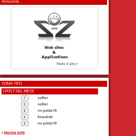
Annuncio
ZONA TIFO
I POST DEL MESE
sollier
sollier
mr.poldo78
Kowalski
mr.poldo78
»
Mostra tutti