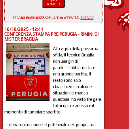
Borghetti...
o due ;-)
SE VUOI PUBBLICIZZARE LA TUA ATTIVITÀ,
SCRIVICI
!
10/10/2025 - 12:41
CONFERENZA STAMPA PRE PERUGIA - RIMINI DI
MISTER BRAGLIA
Alla vigilia della prossima
sfida, il tecnico Braglia
non usa giri di
parole:"Dobbiamo fare
una grande partita, il
resto sono solo
chiacchiere. In alcune
situazioni ci manca
qualcosa, ho visto tre gare
fotocopia e adesso è il
momento di cambiare spartito".
L’allenatore riconosce il potenziale del gruppo, ma