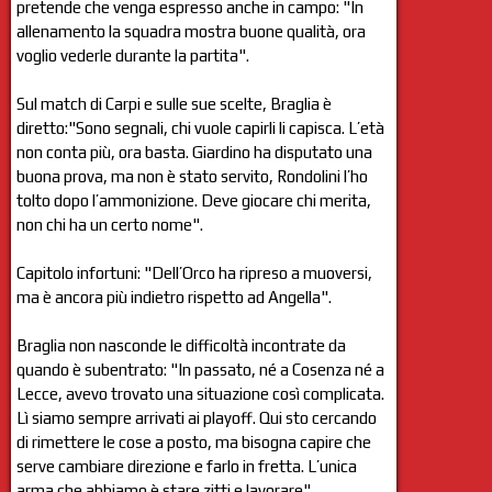
pretende che venga espresso anche in campo: "In
allenamento la squadra mostra buone qualità, ora
voglio vederle durante la partita".
Sul match di Carpi e sulle sue scelte, Braglia è
diretto:"Sono segnali, chi vuole capirli li capisca. L’età
non conta più, ora basta. Giardino ha disputato una
buona prova, ma non è stato servito, Rondolini l’ho
tolto dopo l’ammonizione. Deve giocare chi merita,
non chi ha un certo nome".
Capitolo infortuni: "Dell’Orco ha ripreso a muoversi,
ma è ancora più indietro rispetto ad Angella".
Braglia non nasconde le difficoltà incontrate da
quando è subentrato: "In passato, né a Cosenza né a
Lecce, avevo trovato una situazione così complicata.
Lì siamo sempre arrivati ai playoff. Qui sto cercando
di rimettere le cose a posto, ma bisogna capire che
serve cambiare direzione e farlo in fretta. L’unica
arma che abbiamo è stare zitti e lavorare".