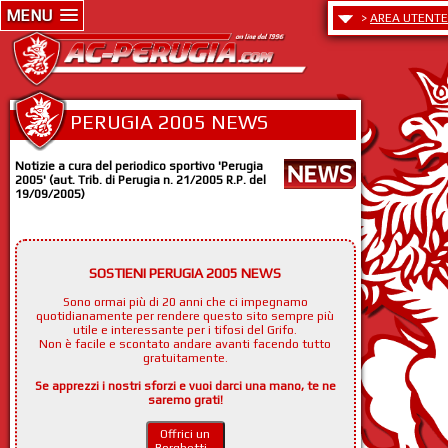
MENU
>
AREA UTENTE
PERUGIA 2005 NEWS
Notizie a cura del periodico sportivo 'Perugia
2005' (aut. Trib. di Perugia n. 21/2005 R.P. del
19/09/2005)
SOSTIENI PERUGIA 2005 NEWS
Sono ormai più di 20 anni che ci impegnamo
quotidianamente per rendere questo sito sempre più
utile e interessante per i tifosi del Grifo.
Non è facile e scontato andare avanti facendo tutto
gratuitamente.
Se apprezzi i nostri sforzi e vuoi darci una mano, te ne
saremo grati!
Offrici un