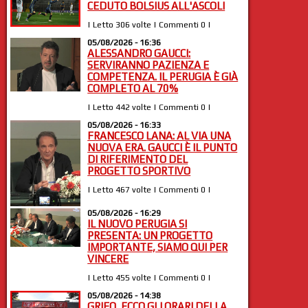
CEDUTO BOLSIUS ALL'ASCOLI
| Letto 306 volte | Commenti 0 |
05/08/2026 - 16:36
ALESSANDRO GAUCCI:
SERVIRANNO PAZIENZA E
COMPETENZA. IL PERUGIA È GIÀ
COMPLETO AL 70%
| Letto 442 volte | Commenti 0 |
05/08/2026 - 16:33
FRANCESCO LANA: AL VIA UNA
NUOVA ERA. GAUCCI È IL PUNTO
DI RIFERIMENTO DEL
PROGETTO SPORTIVO
| Letto 467 volte | Commenti 0 |
05/08/2026 - 16:29
IL NUOVO PERUGIA SI
PRESENTA: UN PROGETTO
IMPORTANTE, SIAMO QUI PER
VINCERE
| Letto 455 volte | Commenti 0 |
05/08/2026 - 14:38
GRIFO, ECCO GLI ORARI DELLA