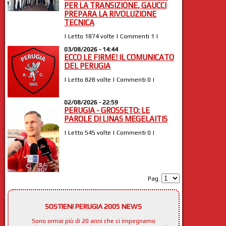
PER LA TRANSIZIONE, GAUCCI
PREPARA LA RIVOLUZIONE
TECNICA
| Letto 1874 volte | Commenti 1 |
03/08/2026 - 14:44
ECCO LE FIRME! IL COMUNICATO
DEL PERUGIA
| Letto 828 volte | Commenti 0 |
02/08/2026 - 22:59
PERUGIA - GROSSETO: LE
PAROLE DI LINAS MEGELAITIS
| Letto 545 volte | Commenti 0 |
Pag.
SOSTIENI PERUGIA 2005 NEWS
Sono ormai più di 20 anni che ci impegnamo