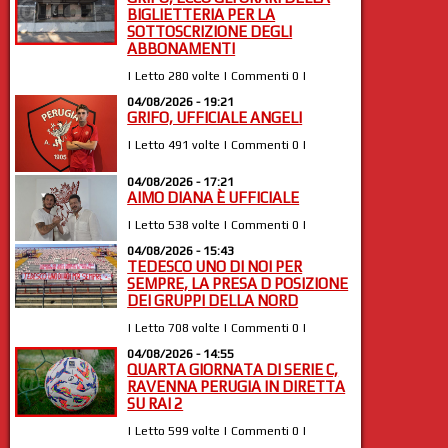
BIGLIETTERIA PER LA
SOTTOSCRIZIONE DEGLI
ABBONAMENTI
| Letto 280 volte | Commenti 0 |
04/08/2026 - 19:21
GRIFO, UFFICIALE ANGELI
| Letto 491 volte | Commenti 0 |
04/08/2026 - 17:21
AIMO DIANA È UFFICIALE
| Letto 538 volte | Commenti 0 |
04/08/2026 - 15:43
TEDESCO UNO DI NOI PER
SEMPRE, LA PRESA D POSIZIONE
DEI GRUPPI DELLA NORD
| Letto 708 volte | Commenti 0 |
04/08/2026 - 14:55
QUARTA GIORNATA DI SERIE C,
RAVENNA PERUGIA IN DIRETTA
SU RAI 2
| Letto 599 volte | Commenti 0 |