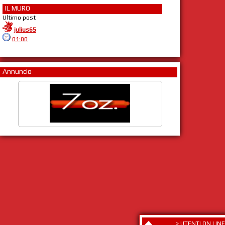
IL MURO
Ultimo post
julius65
01:00
Annuncio
>
UTENTI ON LINE