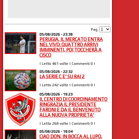
Pag.
05/08/2026 - 23:38
PERUGIA, IL MERCATO ENTRA
NEL VIVO: QUATTRO ARRIVI
IMMINENTI, POI TOCCHERÀ A
CISCO
| Letto 461 volte | Commenti 0 |
05/08/2026 - 22:32
LA SERIE C E' SU RAI 2
| Letto 242 volte | Commenti 0 |
05/08/2026 - 19:23
IL CENTRO DI COORDINAMENTO
RINGRAZIA IL PRESIDENTE
FARONI E DA IL BENVENUTO
ALLA NUOVA PROPRIETA'
| Letto 268 volte | Commenti 0 |
05/08/2026 - 18:04
CIAO DON, IN BOCCA AL LUPO.