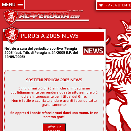
MENU
>
AREA UTENTE
PERUGIA 2005 NEWS
Notizie a cura del periodico sportivo 'Perugia
2005' (aut. Trib. di Perugia n. 21/2005 R.P. del
19/09/2005)
SOSTIENI PERUGIA 2005 NEWS
Sono ormai più di 20 anni che ci impegnamo
quotidianamente per rendere questo sito sempre più
utile e interessante per i tifosi del Grifo.
Non è facile e scontato andare avanti facendo tutto
gratuitamente.
Se apprezzi i nostri sforzi e vuoi darci una mano, te ne
saremo grati!
Offrici un