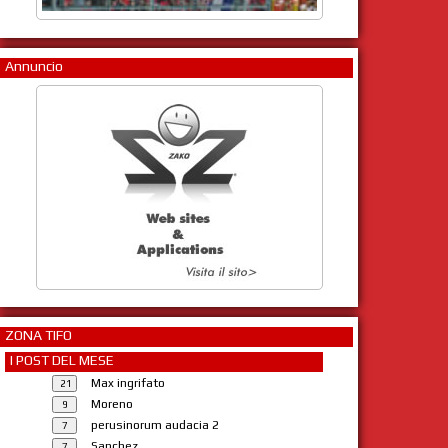
Annuncio
ZONA TIFO
I POST DEL MESE
Max ingrifato
Moreno
perusinorum audacia 2
Sanchez