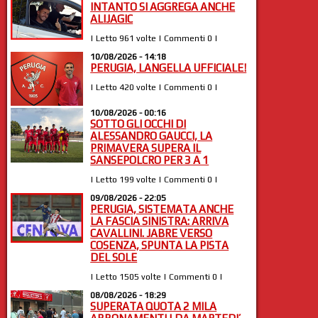
INTANTO SI AGGREGA ANCHE
ALIJAGIC
| Letto 961 volte | Commenti 0 |
10/08/2026 - 14:18
PERUGIA, LANGELLA UFFICIALE!
| Letto 420 volte | Commenti 0 |
10/08/2026 - 00:16
SOTTO GLI OCCHI DI
ALESSANDRO GAUCCI, LA
PRIMAVERA SUPERA IL
SANSEPOLCRO PER 3 A 1
| Letto 199 volte | Commenti 0 |
09/08/2026 - 22:05
PERUGIA, SISTEMATA ANCHE
LA FASCIA SINISTRA: ARRIVA
CAVALLINI. JABRE VERSO
COSENZA, SPUNTA LA PISTA
DEL SOLE
| Letto 1505 volte | Commenti 0 |
08/08/2026 - 18:29
SUPERATA QUOTA 2 MILA