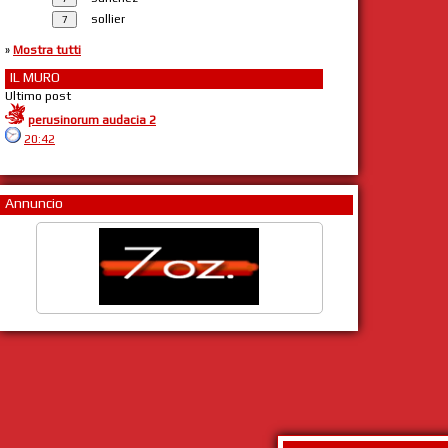
sollier
»
Mostra tutti
IL MURO
Ultimo post
perusinorum audacia 2
20:42
Annuncio