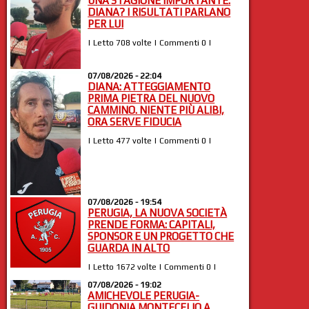
UNA STAGIONE IMPORTANTE.
DIANA? I RISULTATI PARLANO
PER LUI
| Letto 708 volte | Commenti 0 |
07/08/2026 - 22:04
DIANA: ATTEGGIAMENTO
PRIMA PIETRA DEL NUOVO
CAMMINO. NIENTE PIÙ ALIBI,
ORA SERVE FIDUCIA
| Letto 477 volte | Commenti 0 |
07/08/2026 - 19:54
PERUGIA, LA NUOVA SOCIETÀ
PRENDE FORMA: CAPITALI,
SPONSOR E UN PROGETTO CHE
GUARDA IN ALTO
| Letto 1672 volte | Commenti 0 |
07/08/2026 - 19:02
AMICHEVOLE PERUGIA-
GUIDONIA MONTECELIO A