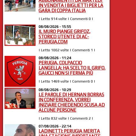
ABBONAMENTI | DA MARTEDI’
IN VENDITA I BIGLIETTI PER LA
GARA DI COPPA ITALIA
| Letto 914 volte | Commenti 0 |
08/08/2026 - 15:55
IL MURO PIANGE GRIFOZ,
STORICO UTENTE DI AC-
PERUGIA.COM
| Letto 1002 volte | Commenti 1 |
08/08/2026 - 11:24
PERUGIA, COLPACCIO
LANGELLA: HA SCELTO IL GRIFO.
GAUCCI NON SI FERMA PIÙ
| Letto 1469 volte | Commenti 0 |
08/08/2026 - 10:29
LE PAROLE DI HERNAN BORRAS
IN CONFERENZA, VORREI
INIZIARE CHIEDENDO SCUSA AD
ALCUNE PERSONE
| Letto 832 volte | Commenti 2 |
07/08/2026 - 22:14
LADINETTI: PERUGIA MERITA