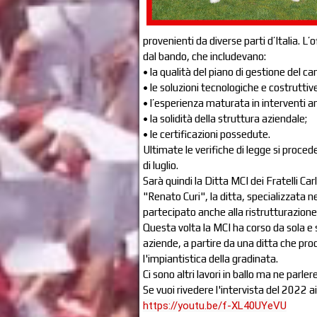
provenienti da diverse parti d’Italia. L’
dal bando, che includevano:
• la qualità del piano di gestione del ca
• le soluzioni tecnologiche e costruttiv
• l’esperienza maturata in interventi a
• la solidità della struttura aziendale;
• le certificazioni possedute.
Ultimate le verifiche di legge si procede
di luglio.
Sarà quindi la Ditta MCI dei Fratelli Ca
"Renato Curi", la ditta, specializzata 
partecipato anche alla ristrutturazione 
Questa volta la MCI ha corso da sola e si
aziende, a partire da una ditta che pro
l'impiantistica della gradinata.
Ci sono altri lavori in ballo ma ne parl
Se vuoi rivedere l'intervista del 2022 ai F
https://youtu.be/f-XL40UYeVU