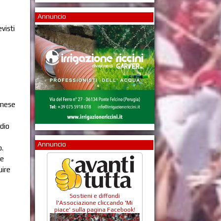
Annuncio
evisti
l mese
adio
Annuncio
o.
re
uire
Sostieni e diffondi
l'Associazione cliccando 'Mi
piace' sulla pagina Facebook!