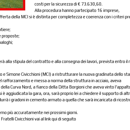
costi per la sicurezza di € 73.630,60.
Alla procedura hanno partecipato 16 imprese,
offerta della MCI si è distinta per completezza e coerenza con i criteri pr
ntiere;
e proposte;
naloghi;
rà alla stipula del contratto e alla consegna dei lavori, prevista entro i
rlo e Simone Civicchioni (MCI) a ristrutturare la nuova gradinata dello st
nel rafforzamento e messa a norma della struttura in acciaio, aveva
della Curva Nord, a fianco della Ditta Borgioni che aveva vinto l'appalt
 è aggiudicata la gara, ora, sarà proprio lei a chiedere il supporto di alt
durrà i gradoni in cemento armato a quella che sarà incaricata di ricostr
eremo più accuratamente nei prossimi giorni.
ratelli Civicchioni vai al link qui di seguito