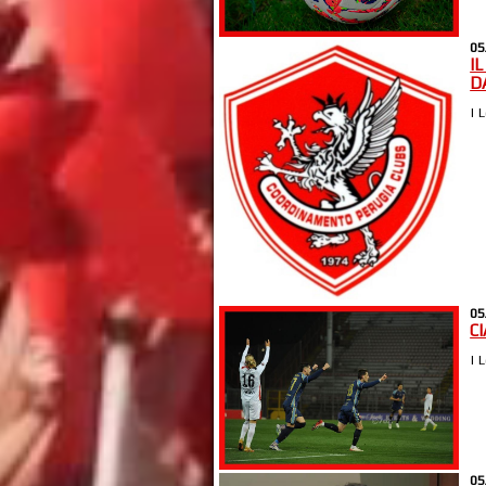
05
I
D
| 
05
C
| 
05