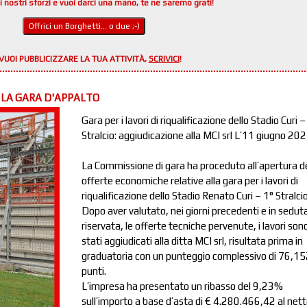
i nostri sforzi e vuoi darci una mano, te ne saremo grati!
Offrici un Borghetti... o due ;-)
VUOI PUBBLICIZZARE LA TUA ATTIVITÀ,
SCRIVICI
!
 LA GARA D'APPALTO
Gara per i lavori di riqualificazione dello Stadio Curi –
Stralcio: aggiudicazione alla MCI srl L’11 giugno 20
La Commissione di gara ha proceduto all’apertura de
offerte economiche relative alla gara per i lavori di
riqualificazione dello Stadio Renato Curi – 1° Stralcio
Dopo aver valutato, nei giorni precedenti e in sedut
riservata, le offerte tecniche pervenute, i lavori son
stati aggiudicati alla ditta MCI srl, risultata prima in
graduatoria con un punteggio complessivo di 76,1
punti.
L’impresa ha presentato un ribasso del 9,23%
sull’importo a base d’asta di € 4.280.466,42 al nett