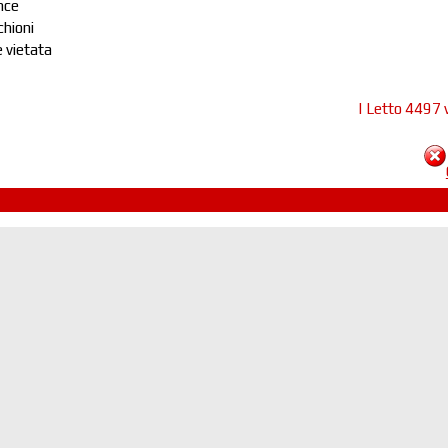
nce
chioni
 vietata
| Letto 4497 v