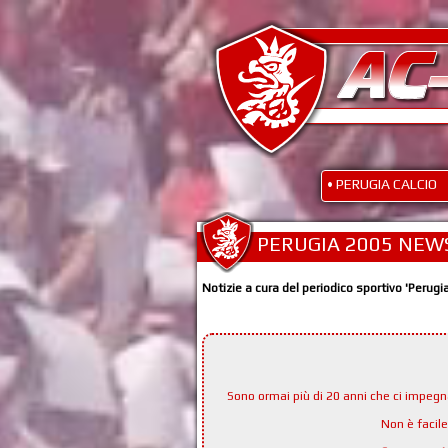
• PERUGIA CALCIO
PERUGIA 2005 NEW
Notizie a cura del periodico sportivo 'Perugi
Sono ormai più di 20 anni che ci impeg
Non è facil