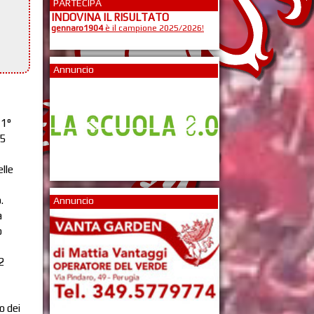
PARTECIPA
INDOVINA IL RISULTATO
gennaro1904
è il campione 2025/2026!
Annuncio
 1°
25
lle
.
Annuncio
a
o
52
o dei