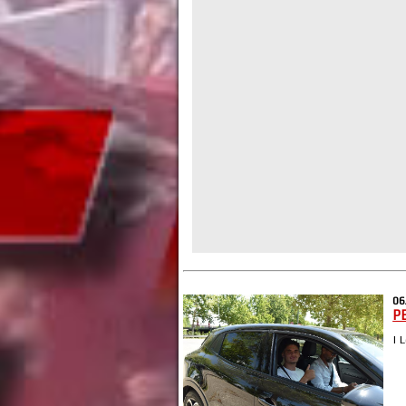
06
P
| 