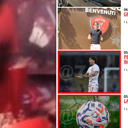
06
G
| 
05
P
I
| 
05
LA
| 