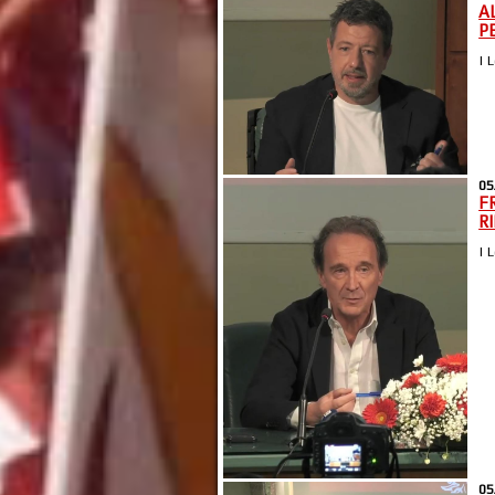
A
P
| 
05
F
R
| 
05