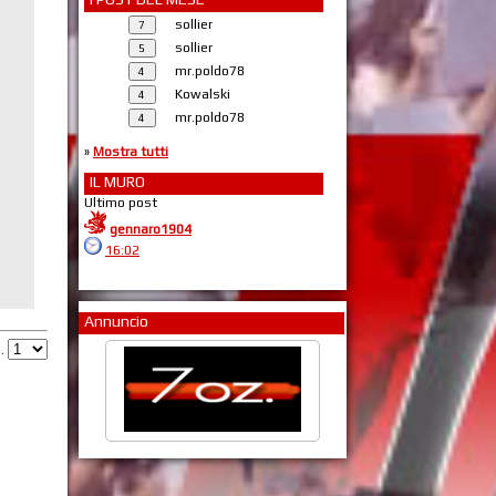
sollier
sollier
mr.poldo78
Kowalski
mr.poldo78
»
Mostra tutti
IL MURO
Ultimo post
gennaro1904
16:02
Annuncio
g.