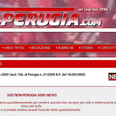
• AREA TIFOSI
• REDAZIONE
• RUBRICHE
• STORIA
• CONTATT
S
a 2005' (aut. Trib. di Perugia n. 21/2005 R.P. del 19/09/2005)
SOSTIENI PERUGIA 2005 NEWS
namo quotidianamente per rendere questo sito sempre più utile e interessante p
tifosi del Grifo.
e e scontato andare avanti facendo tutto gratuitamente.