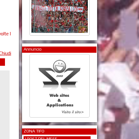
olte |
Annuncio
Chiudi
ZONA TIFO
I POST DEL MESE