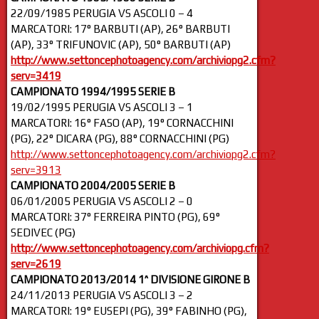
22/09/1985 PERUGIA VS ASCOLI 0 – 4
MARCATORI: 17° BARBUTI (AP), 26° BARBUTI
(AP), 33° TRIFUNOVIC (AP), 50° BARBUTI (AP)
http://www.settoncephotoagency.com/archiviopg2.cfm?
serv=3419
CAMPIONATO 1994/1995 SERIE B
19/02/1995 PERUGIA VS ASCOLI 3 – 1
MARCATORI: 16° FASO (AP), 19° CORNACCHINI
(PG), 22° DICARA (PG), 88° CORNACCHINI (PG)
http://www.settoncephotoagency.com/archiviopg2.cfm?
serv=3913
CAMPIONATO 2004/2005 SERIE B
06/01/2005 PERUGIA VS ASCOLI 2 – 0
MARCATORI: 37° FERREIRA PINTO (PG), 69°
SEDIVEC (PG)
http://www.settoncephotoagency.com/archiviopg.cfm?
serv=2619
CAMPIONATO 2013/2014 1^ DIVISIONE GIRONE B
24/11/2013 PERUGIA VS ASCOLI 3 – 2
MARCATORI: 19° EUSEPI (PG), 39° FABINHO (PG),