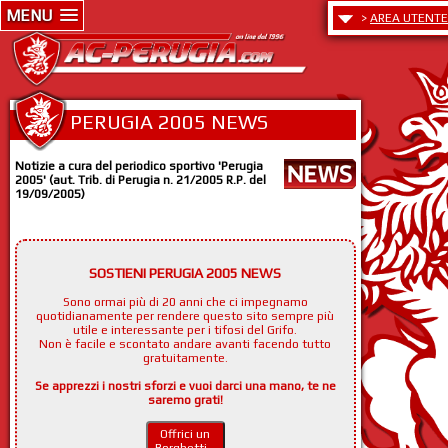
MENU
>
AREA UTENTE
PERUGIA 2005 NEWS
Notizie a cura del periodico sportivo 'Perugia
2005' (aut. Trib. di Perugia n. 21/2005 R.P. del
19/09/2005)
SOSTIENI PERUGIA 2005 NEWS
Sono ormai più di 20 anni che ci impegnamo
quotidianamente per rendere questo sito sempre più
utile e interessante per i tifosi del Grifo.
Non è facile e scontato andare avanti facendo tutto
gratuitamente.
Se apprezzi i nostri sforzi e vuoi darci una mano, te ne
saremo grati!
Offrici un