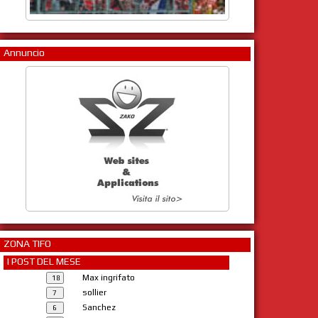
Annuncio
ZONA TIFO
I POST DEL MESE
Max ingrifato
sollier
Sanchez