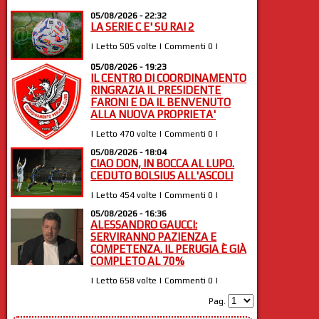
05/08/2026 - 22:32
LA SERIE C E' SU RAI 2
| Letto 505 volte | Commenti 0 |
05/08/2026 - 19:23
IL CENTRO DI COORDINAMENTO
RINGRAZIA IL PRESIDENTE
FARONI E DA IL BENVENUTO
ALLA NUOVA PROPRIETA'
| Letto 470 volte | Commenti 0 |
05/08/2026 - 18:04
CIAO DON, IN BOCCA AL LUPO.
CEDUTO BOLSIUS ALL'ASCOLI
| Letto 454 volte | Commenti 0 |
05/08/2026 - 16:36
ALESSANDRO GAUCCI:
SERVIRANNO PAZIENZA E
COMPETENZA. IL PERUGIA È GIÀ
COMPLETO AL 70%
| Letto 658 volte | Commenti 0 |
Pag.