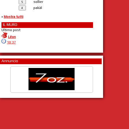
sollier
pakàl
»
Mostra tutti
IL MURO
Ultimo post
Léon
10:37
Annuncio