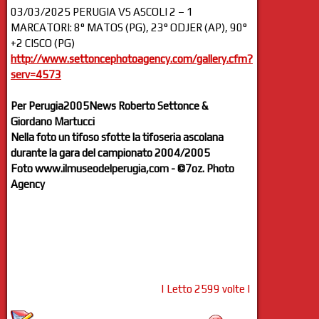
03/03/2025 PERUGIA VS ASCOLI 2 – 1
MARCATORI: 8° MATOS (PG), 23° ODJER (AP), 90°
+2 CISCO (PG)
http://www.settoncephotoagency.com/gallery.cfm?
serv=4573
Per Perugia2005News Roberto Settonce &
Giordano Martucci
Nella foto un tifoso sfotte la tifoseria ascolana
durante la gara del campionato 2004/2005
Foto www.ilmuseodelperugia,com - ©7oz. Photo
Agency
| Letto 2599 volte |