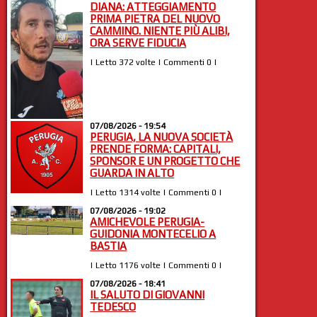
DIANA: ATTEGGIAMENTO
PRIMA PIETRA DEL NUOVO
CAMMINO. NIENTE PIÙ ALIBI,
ORA SERVE FIDUCIA
| Letto 372 volte | Commenti 0 |
07/08/2026 - 19:54
PERUGIA, LA NUOVA SOCIETÀ
PRENDE FORMA: CAPITALI,
SPONSOR E UN PROGETTO CHE
GUARDA IN ALTO
| Letto 1314 volte | Commenti 0 |
07/08/2026 - 19:02
AMICHEVOLE PERUGIA-
GUIDONIA MONTECELIO A
BASTIA
| Letto 1176 volte | Commenti 0 |
07/08/2026 - 18:41
IL SALUTO DI GIOVANNI
TEDESCO