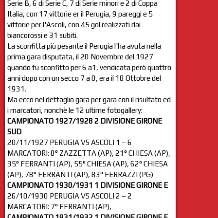
Serie B, 6 di Serie C, 7 di Serie minori e 2 di Coppa
Italia, con 17 vittorie er il Perugia, 9 pareggi e 5
vittorie per l'Ascoli, con 45 gol realizzati dai
biancorossi e 31 subiti.
La sconfitta più pesante il Perugia l'ha avuta nella
prima gara disputata, il 20 Novembre del 1927
quando fu sconfitto per 6 a1, vendicata però quattro
anni dopo con un secco 7 a 0, era il 18 Ottobre del
1931.
Ma ecco nel dettaglio gara per gara con il risultato ed
i marcatori, nonchè le 12 ultime fotogallery:
CAMPIONATO 1927/1928 2 DIVISIONE GIRONE
SUD
20/11/1927 PERUGIA VS ASCOLI 1 – 6
MARCATORI: 8° ZAZZETTA (AP), 21° CHIESA (AP),
35° FERRANTI (AP), 55° CHIESA (AP), 62° CHIESA
(AP), 78° FERRANTI (AP), 83° FERRAZZI (PG)
CAMPIONATO 1930/1931 1 DIVISIONE GIRONE E
26/10/1930 PERUGIA VS ASCOLI 2 – 2
MARCATORI: 7° FERRANTI (AP),
CAMPIONATO 1931/1932 1 DIVISIONE GIRONE E