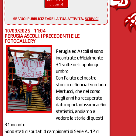
Borghetti...
o due ;-)
SE VUOI PUBBLICIZZARE LA TUA ATTIVITÀ,
SCRIVICI
!
10/09/2025 - 11:04
PERUGIA ASCOLI, I PRECEDENTI E LE
FOTOGALLERY
Perugia ed Ascoli si sono
incontrate ufficialmente
31 volte nel capoluogo
umbro.
Con l'aiuto del nostro
storico di fiducia Giordano
Martucci, che nel corso
degli anni ha recuperato
dati importantissimi ai fini
statistici, andiamo a
vedere la storia di questi
31 incontri.
Sono stati disputati 4 campionati di Serie A, 12 di