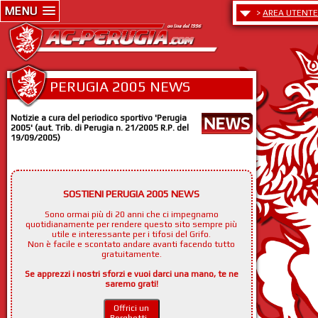
MENU
>
AREA UTENTE
PERUGIA 2005 NEWS
Notizie a cura del periodico sportivo 'Perugia
2005' (aut. Trib. di Perugia n. 21/2005 R.P. del
19/09/2005)
SOSTIENI PERUGIA 2005 NEWS
Sono ormai più di 20 anni che ci impegnamo
quotidianamente per rendere questo sito sempre più
utile e interessante per i tifosi del Grifo.
Non è facile e scontato andare avanti facendo tutto
gratuitamente.
Se apprezzi i nostri sforzi e vuoi darci una mano, te ne
saremo grati!
Offrici un