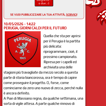
Borghetti...
o due ;-)
SE VUOI PUBBLICIZZARE LA TUA ATTIVITÀ,
SCRIVICI
!
10/05/2026 - 14:22
PERUGIA, GIORNI CALDI PER IL FUTURO
Quella che sta per aprirsi
per il Perugia è la partita
più delicata:
riprogrammare, cioè, il
prossimo campionato.
Ripresa per i capelli ed
archiviata una delle
stagioni più travagliate da mezzo secolo a questa
parte di storia biancorossa, ora è tempo di capire
come proseguire il progetto. O, forse, come
cominciarne da zero uno nuovo di zecca, perché nulla
è ancora definito.
A Pian di Massiano regna, da qualche settimana, una
sorta di vigile attesa. A parte qualche rinnovo di