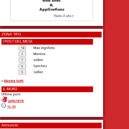
ZONA TIFO
I POST DEL MESE
Max ingrifato
Moreno
sollier
Sanchez
sollier
»
Mostra tutti
IL MURO
Ultimo post
grifo1970
16:40
Annuncio