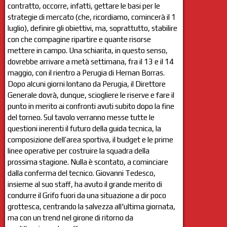
contratto, occorre, infatti, gettare le basi per le
strategie di mercato (che, ricordiamo, comincerà il 1
luglio), definire gli obiettivi, ma, soprattutto, stabilire
con che compagine ripartire e quante risorse
mettere in campo. Una schiarita, in questo senso,
dovrebbe arrivare a metà settimana, fra il 13 e il 14
maggio, con il rientro a Perugia di Hernan Borras.
Dopo alcuni giorni lontano da Perugia, il Direttore
Generale dovrà, dunque, sciogliere le riserve e fare il
punto in merito ai confronti avuti subito dopo la fine
del torneo. Sul tavolo verranno messe tutte le
questioni inerenti il futuro della guida tecnica, la
composizione dell’area sportiva, il budget e le prime
linee operative per costruire la squadra della
prossima stagione. Nulla è scontato, a cominciare
dalla conferma del tecnico. Giovanni Tedesco,
insieme al suo staff, ha avuto il grande merito di
condurre il Grifo fuori da una situazione a dir poco
grottesca, centrando la salvezza all'ultima giornata,
ma con un trend nel girone di ritorno da