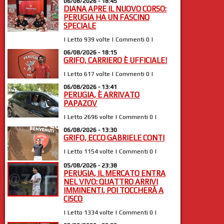
06/08/2026 - 18:45
DIANA APRE IL NUOVO CORSO:
PERUGIA HA UN FASCINO
SPECIALE
| Letto 939 volte | Commenti 0 |
06/08/2026 - 18:15
GRIFO, CARRIERO È UFFICIALE!
| Letto 617 volte | Commenti 0 |
06/08/2026 - 13:41
PERUGIA, È ARRIVATO
PAPAZOV
| Letto 2696 volte | Commenti 0 |
06/08/2026 - 13:30
GRIFO, ECCO GABRIELE CONTI
| Letto 1154 volte | Commenti 0 |
05/08/2026 - 23:38
PERUGIA, IL MERCATO ENTRA
NEL VIVO: QUATTRO ARRIVI
IMMINENTI, POI TOCCHERÀ A
CISCO
| Letto 1334 volte | Commenti 0 |