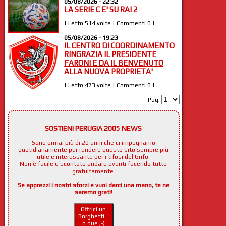
05/08/2026 - 22:32
LA SERIE C E' SU RAI 2
| Letto 514 volte | Commenti 0 |
05/08/2026 - 19:23
IL CENTRO DI COORDINAMENTO
RINGRAZIA IL PRESIDENTE
FARONI E DA IL BENVENUTO
ALLA NUOVA PROPRIETA'
| Letto 473 volte | Commenti 0 |
Pag.
SOSTIENI PERUGIA 2005 NEWS
Sono ormai più di 20 anni che ci impegnamo
quotidianamente per rendere questo sito sempre più
utile e interessante per i tifosi del Grifo.
Non è facile e scontato andare avanti facendo tutto
gratuitamente.
Se apprezzi i nostri sforzi e vuoi darci una mano, te ne
saremo grati!
Offrici un
Borghetti...
o due ;-)