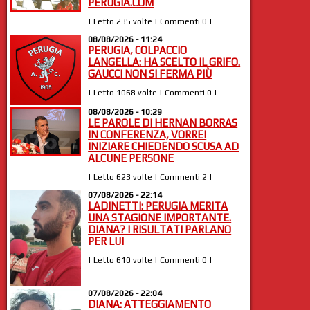
PERUGIA.COM
| Letto 235 volte | Commenti 0 |
08/08/2026 - 11:24
PERUGIA, COLPACCIO
LANGELLA: HA SCELTO IL GRIFO.
GAUCCI NON SI FERMA PIÙ
| Letto 1068 volte | Commenti 0 |
08/08/2026 - 10:29
LE PAROLE DI HERNAN BORRAS
IN CONFERENZA, VORREI
INIZIARE CHIEDENDO SCUSA AD
ALCUNE PERSONE
| Letto 623 volte | Commenti 2 |
07/08/2026 - 22:14
LADINETTI: PERUGIA MERITA
UNA STAGIONE IMPORTANTE.
DIANA? I RISULTATI PARLANO
PER LUI
| Letto 610 volte | Commenti 0 |
07/08/2026 - 22:04
DIANA: ATTEGGIAMENTO