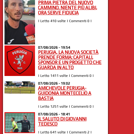
PRIMA PIETRA DEL NUOVO
CAMMINO. NIENTE PIÙ ALIBI,
ORA SERVE FIDUCIA
| Letto 410 volte | Commenti 0 |
07/08/2026 - 19:54
PERUGIA, LA NUOVA SOCIETÀ
PRENDE FORMA: CAPITALI,
SPONSOR E UN PROGETTO CHE
GUARDA IN ALTO
| Letto 1411 volte | Commenti 0 |
07/08/2026 - 19:02
AMICHEVOLE PERUGIA-
GUIDONIA MONTECELIO A
BASTIA
| Letto 1251 volte | Commenti 0 |
07/08/2026 - 18:41
IL SALUTO DI GIOVANNI
TEDESCO
| Letto 641 volte | Commenti 2 |