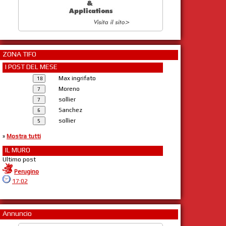
ZONA TIFO
I POST DEL MESE
Max ingrifato
Moreno
sollier
Sanchez
sollier
»
Mostra tutti
IL MURO
Ultimo post
Perugino
17:02
Annuncio