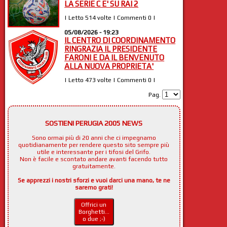
LA SERIE C E' SU RAI 2
| Letto 514 volte | Commenti 0 |
05/08/2026 - 19:23
IL CENTRO DI COORDINAMENTO
RINGRAZIA IL PRESIDENTE
FARONI E DA IL BENVENUTO
ALLA NUOVA PROPRIETA'
| Letto 473 volte | Commenti 0 |
Pag.
SOSTIENI PERUGIA 2005 NEWS
Sono ormai più di 20 anni che ci impegnamo
quotidianamente per rendere questo sito sempre più
utile e interessante per i tifosi del Grifo.
Non è facile e scontato andare avanti facendo tutto
gratuitamente.
Se apprezzi i nostri sforzi e vuoi darci una mano, te ne
saremo grati!
Offrici un
Borghetti...
o due ;-)