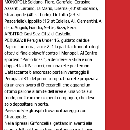
MONOPOLI: Soldano, Fiore, Garofalo, Cerasino,
Azzariti, Carpino, Di Mario, Dilerna (40′ st Sodano),
Stragapede (40′ st Curlo), Di Tullio (23′ st
Pascariello), Ippolito (16′ st Colella). All. Clementini. A
disp.: Angiuli, Gaudio, Sette, Rizzi, Fera.
ARBITRO: Bosi Sez. Città di Castello.
PERUGIA: Il Perugia Under 16, guidato dal due
Papini-Lanterna, vince 2-1 la partita di andata degli
ottavi di finale playoff contro il Monopoli. Al Centro
sportivo “Paolo Rossi”, a decidere la sfida è una
doppietta di Pascucci, con una rete per tempo.
L’attaccante biancorosso porta in vantaggio il
Perugia al 31′ del primo tempo. Una rete propiziata
da un gran lavoro di Checcarelli, che agganci un
ottimo pallone al limite dell’area e, una volta sul
fondo, mette in mezzo per il compagno, che deve
solo depositare in porta.
Passano 5′ e gli ospiti trovano il pareggio con
Stragapede.
Nella ripresa i Grifoncelli si gettano in avanti alla
ricerca della vittoria e trovano il nuovo vantaggio