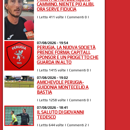
CAMMINO. NIENTE PIÙ ALIBI,
ORA SERVE FIDUCIA
| Letto 411 volte | Commenti 0 |
07/08/2026 - 19:54
PERUGIA, LA NUOVA SOCIETÀ
PRENDE FORMA: CAPITALI,
SPONSOR E UN PROGETTO CHE
GUARDA IN ALTO
| Letto 1415 volte | Commenti 0 |
07/08/2026 - 19:02
AMICHEVOLE PERUGIA-
GUIDONIA MONTECELIO A
BASTIA
| Letto 1258 volte | Commenti 0 |
07/08/2026 - 18:41
IL SALUTO DI GIOVANNI
TEDESCO
| Letto 644 volte | Commenti 2 |