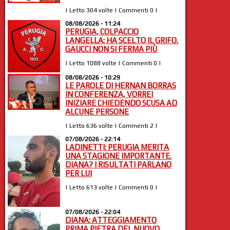
| Letto 304 volte | Commenti 0 |
08/08/2026 - 11:24
PERUGIA, COLPACCIO
LANGELLA: HA SCELTO IL GRIFO.
GAUCCI NON SI FERMA PIÙ
| Letto 1088 volte | Commenti 0 |
08/08/2026 - 10:29
LE PAROLE DI HERNAN BORRAS
IN CONFERENZA, VORREI
INIZIARE CHIEDENDO SCUSA AD
ALCUNE PERSONE
| Letto 636 volte | Commenti 2 |
07/08/2026 - 22:14
LADINETTI: PERUGIA MERITA
UNA STAGIONE IMPORTANTE.
DIANA? I RISULTATI PARLANO
PER LUI
| Letto 613 volte | Commenti 0 |
07/08/2026 - 22:04
DIANA: ATTEGGIAMENTO
PRIMA PIETRA DEL NUOVO