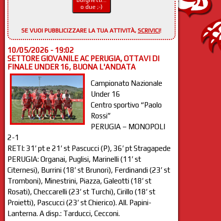
Borghetti...
o due ;-)
SE VUOI PUBBLICIZZARE LA TUA ATTIVITÀ,
SCRIVICI
!
10/05/2026 - 19:02
SETTORE GIOVANILE AC PERUGIA, OTTAVI DI
FINALE UNDER 16, BUONA L'ANDATA
Campionato Nazionale
Under 16
Centro sportivo “Paolo
Rossi”
PERUGIA – MONOPOLI
2-1
RETI: 31′ pt e 21′ st Pascucci (P), 36′ pt Stragapede
PERUGIA: Organai, Puglisi, Marinelli (11′ st
Citernesi), Burrini (18′ st Brunori), Ferdinandi (23′ st
Tromboni), Minestrini, Piazza, Galeotti (18′ st
Rosati), Checcarelli (23′ st Turchi), Cirillo (18′ st
Proietti), Pascucci (23′ st Chierico). All. Papini-
Lanterna. A disp.: Tarducci, Cecconi.