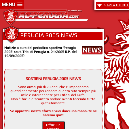
MENU
>
AREA UTENTE
PERUGIA 2005 NEWS
Notizie a cura del periodico sportivo 'Perugia
2005' (aut. Trib. di Perugia n. 21/2005 R.P. del
19/09/2005)
SOSTIENI PERUGIA 2005 NEWS
Sono ormai più di 20 anni che ci impegnamo
quotidianamente per rendere questo sito sempre più
utile e interessante per i tifosi del Grifo.
Non è facile e scontato andare avanti facendo tutto
gratuitamente.
Se apprezzi i nostri sforzi e vuoi darci una mano, te ne
saremo grati!
Offrici un