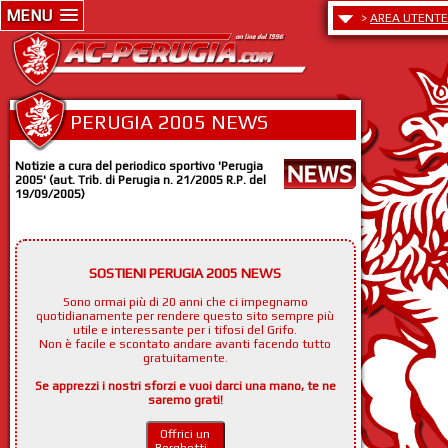
MENU
>
AREA UTENTE
PERUGIA 2005 NEWS
Notizie a cura del periodico sportivo 'Perugia
2005' (aut. Trib. di Perugia n. 21/2005 R.P. del
19/09/2005)
SOSTIENI PERUGIA 2005 NEWS
Sono ormai più di 20 anni che ci impegnamo
quotidianamente per rendere questo sito sempre più
utile e interessante per i tifosi del Grifo.
Non è facile e scontato andare avanti facendo tutto
gratuitamente.
Se apprezzi i nostri sforzi e vuoi darci una mano, te ne
saremo grati!
Offrici un