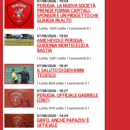
07/08/2026 - 19:54
PERUGIA, LA NUOVA SOCIETÀ
PRENDE FORMA: CAPITALI,
SPONSOR E UN PROGETTO CHE
GUARDA IN ALTO
| Letto 1435 volte | Commenti 0 |
07/08/2026 - 19:02
AMICHEVOLE PERUGIA-
GUIDONIA MONTECELIO A
BASTIA
| Letto 1281 volte | Commenti 0 |
07/08/2026 - 18:41
IL SALUTO DI GIOVANNI
TEDESCO
| Letto 664 volte | Commenti 2 |
07/08/2026 - 18:27
PERUGIA, UFFICIALE GABRIELE
CONTI
| Letto 419 volte | Commenti 0 |
07/08/2026 - 14:24
GRIFO, ANCHE PAPAZOV È
UFFICIALE