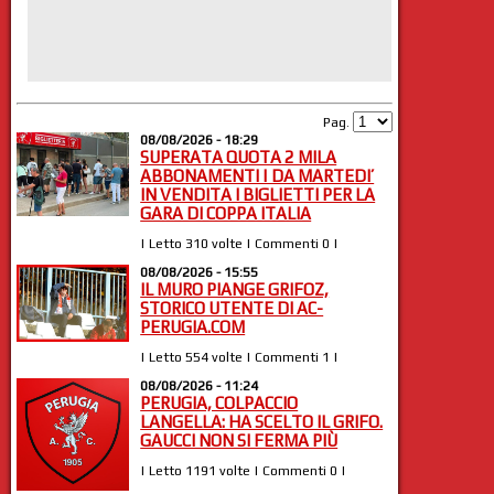
Pag.
08/08/2026 - 18:29
SUPERATA QUOTA 2 MILA
ABBONAMENTI | DA MARTEDI’
IN VENDITA I BIGLIETTI PER LA
GARA DI COPPA ITALIA
| Letto 310 volte | Commenti 0 |
08/08/2026 - 15:55
IL MURO PIANGE GRIFOZ,
STORICO UTENTE DI AC-
PERUGIA.COM
| Letto 554 volte | Commenti 1 |
08/08/2026 - 11:24
PERUGIA, COLPACCIO
LANGELLA: HA SCELTO IL GRIFO.
GAUCCI NON SI FERMA PIÙ
| Letto 1191 volte | Commenti 0 |