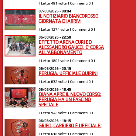
| Letto 491 volte | Commenti 0 |
07/08/2026 - 08:04
IL NOTIZIARIO BIANCOROSSO,
GIORNATA DI ARRIVI
| Letto 1274 volte | Commenti 0 |
06/08/2026 - 22:50
EFFETTO ARENA CURI ED
ALESSANDRO GAUCCI, E' CORSA
ALL'ABBONAMENTO
| Letto 1801 volte | Commenti 0 |
06/08/2026 - 20:15
PERUGIA, UFFICIALE QUIRINI
| Letto 632 volte | Commenti 0 |
06/08/2026 - 18:45
DIANA APRE IL NUOVO CORSO:
PERUGIA HA UN FASCINO
SPECIALE
| Letto 942 volte | Commenti 0 |
06/08/2026 - 18:15
GRIFO, CARRIERO È UFFICIALE!
| Letto 618 volte | Commenti 0 |