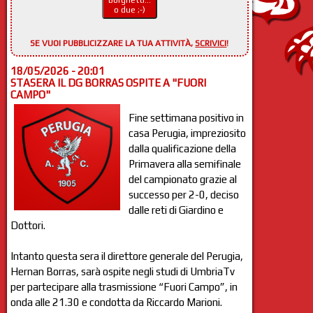
Borghetti...
o due ;-)
SE VUOI PUBBLICIZZARE LA TUA ATTIVITÀ,
SCRIVICI
!
18/05/2026 - 20:01
STASERA IL DG BORRAS OSPITE A "FUORI
CAMPO"
Fine settimana positivo in
casa Perugia, impreziosito
dalla qualificazione della
Primavera alla semifinale
del campionato grazie al
successo per 2-0, deciso
dalle reti di Giardino e
Dottori.
Intanto questa sera il direttore generale del Perugia,
Hernan Borras, sarà ospite negli studi di UmbriaTv
per partecipare alla trasmissione “Fuori Campo”, in
onda alle 21.30 e condotta da Riccardo Marioni.