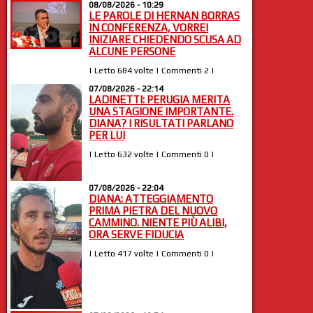
08/08/2026 - 10:29
LE PAROLE DI HERNAN BORRAS
IN CONFERENZA, VORREI
INIZIARE CHIEDENDO SCUSA AD
ALCUNE PERSONE
| Letto 684 volte | Commenti 2 |
07/08/2026 - 22:14
LADINETTI: PERUGIA MERITA
UNA STAGIONE IMPORTANTE.
DIANA? I RISULTATI PARLANO
PER LUI
| Letto 632 volte | Commenti 0 |
07/08/2026 - 22:04
DIANA: ATTEGGIAMENTO
PRIMA PIETRA DEL NUOVO
CAMMINO. NIENTE PIÙ ALIBI,
ORA SERVE FIDUCIA
| Letto 417 volte | Commenti 0 |