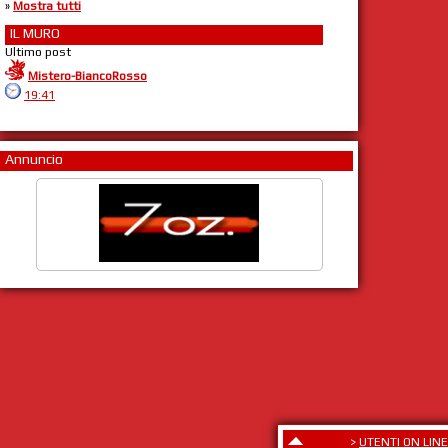
»
Mostra tutti
IL MURO
Ultimo post
Mistero-BiancoRosso
19:41
Annuncio
>
UTENTI ON LINE