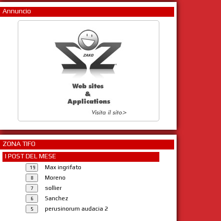
Annuncio
ZONA TIFO
I POST DEL MESE
Max ingrifato
Moreno
sollier
Sanchez
perusinorum audacia 2