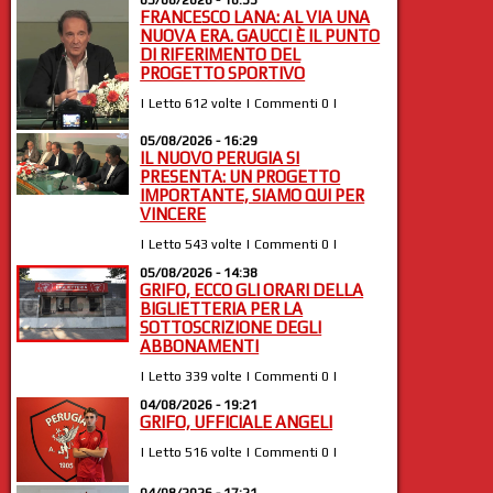
FRANCESCO LANA: AL VIA UNA
NUOVA ERA. GAUCCI È IL PUNTO
DI RIFERIMENTO DEL
PROGETTO SPORTIVO
| Letto 612 volte | Commenti 0 |
05/08/2026 - 16:29
IL NUOVO PERUGIA SI
PRESENTA: UN PROGETTO
IMPORTANTE, SIAMO QUI PER
VINCERE
| Letto 543 volte | Commenti 0 |
05/08/2026 - 14:38
GRIFO, ECCO GLI ORARI DELLA
BIGLIETTERIA PER LA
SOTTOSCRIZIONE DEGLI
ABBONAMENTI
| Letto 339 volte | Commenti 0 |
04/08/2026 - 19:21
GRIFO, UFFICIALE ANGELI
| Letto 516 volte | Commenti 0 |