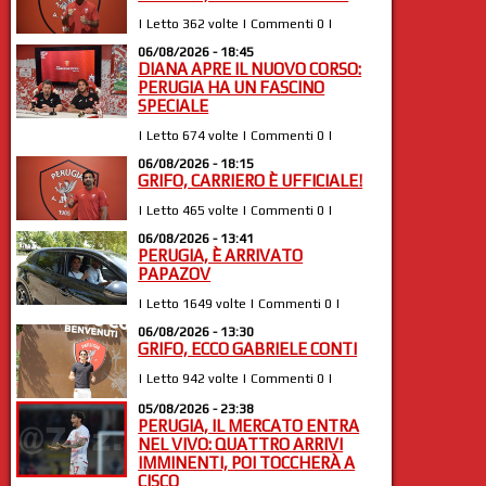
| Letto 362 volte | Commenti 0 |
06/08/2026 - 18:45
DIANA APRE IL NUOVO CORSO:
PERUGIA HA UN FASCINO
SPECIALE
| Letto 674 volte | Commenti 0 |
06/08/2026 - 18:15
GRIFO, CARRIERO È UFFICIALE!
| Letto 465 volte | Commenti 0 |
06/08/2026 - 13:41
PERUGIA, È ARRIVATO
PAPAZOV
| Letto 1649 volte | Commenti 0 |
06/08/2026 - 13:30
GRIFO, ECCO GABRIELE CONTI
| Letto 942 volte | Commenti 0 |
05/08/2026 - 23:38
PERUGIA, IL MERCATO ENTRA
NEL VIVO: QUATTRO ARRIVI
IMMINENTI, POI TOCCHERÀ A
CISCO