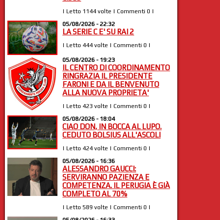
| Letto 1144 volte | Commenti 0 |
05/08/2026 - 22:32
LA SERIE C E' SU RAI 2
| Letto 444 volte | Commenti 0 |
05/08/2026 - 19:23
IL CENTRO DI COORDINAMENTO
RINGRAZIA IL PRESIDENTE
FARONI E DA IL BENVENUTO
ALLA NUOVA PROPRIETA'
| Letto 423 volte | Commenti 0 |
05/08/2026 - 18:04
CIAO DON, IN BOCCA AL LUPO.
CEDUTO BOLSIUS ALL'ASCOLI
| Letto 424 volte | Commenti 0 |
05/08/2026 - 16:36
ALESSANDRO GAUCCI:
SERVIRANNO PAZIENZA E
COMPETENZA. IL PERUGIA È GIÀ
COMPLETO AL 70%
| Letto 589 volte | Commenti 0 |
05/08/2026 - 16:33