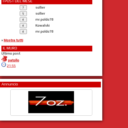
I POST DEL MESE
sollier
sollier
mr.poldo78
Kowalski
mr.poldo78
»
Mostra tutti
IL MURO
Ultimo post
patollo
21:55
Annuncio