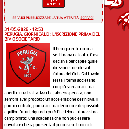
Borghetti...
o due ;-)
SE VUOI PUBBLICIZZARE LA TUA ATTIVITÀ,
SCRIVICI
!
31/05/2026 - 12:50
PERUGIA, GIORNI CALDI: L'ISCRIZIONE PRIMA DEL
BIVIO SOCIETARIO
Il Perugia entra in una
settimana delicata, forse
decisiva per capire quale
direzione prenderà il
futuro del Club. Sul tavolo
resta il tema societario,
con più scenari ancora
aperti e una trattativa che, almeno per ora, non
sembra aver prodotto un’accelerazione definitiva. Il
punto centrale, prima ancora dei nomi e dei possibili
equilibri futuri, riguarda però l’iscrizione al prossimo
campionato: una scadenza che non può essere
rinviata e che rappresenta il primo vero banco di