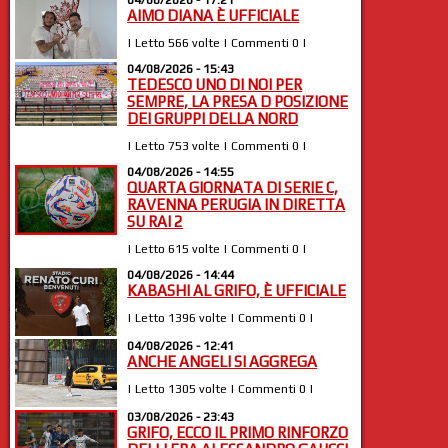
04/08/2026 - 17:21
AIMO DIANA È UFFICIALE
| Letto 566 volte | Commenti 0 |
04/08/2026 - 15:43
TEDESCO UNO DI NOI PER
SEMPRE, LA PRESA D POSIZIONE
DEI GRUPPI DELLA NORD
| Letto 753 volte | Commenti 0 |
04/08/2026 - 14:55
QUARTA GIORNATA DI SERIE C,
RAVENNA PERUGIA IN DIRETTA
SU RAI 2
| Letto 615 volte | Commenti 0 |
04/08/2026 - 14:44
KABASHI AL GRIFO, È UFFICIALE
| Letto 1396 volte | Commenti 0 |
04/08/2026 - 12:41
ANCHE ANGELI SI AGGREGA
| Letto 1305 volte | Commenti 0 |
03/08/2026 - 23:43
GRIFO, ECCO IL PRIMO RINFORZO