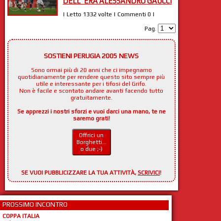
DELL' ERA ALESSANDRO GAUCCI
| Letto 1332 volte | Commenti 0 |
Pag.
SOSTIENI PERUGIA 2005 NEWS
Sono ormai più di 20 anni che ci impegnamo
quotidianamente per rendere questo sito sempre più
utile e interessante per i tifosi del Grifo.
Non è facile e scontato andare avanti facendo tutto
gratuitamente.
Se apprezzi i nostri sforzi e vuoi darci una mano, te ne
saremo grati!
Offrici un
Borghetti...
o due ;-)
SE VUOI PUBBLICIZZARE LA TUA ATTIVITÀ,
SCRIVICI
!
PROSSIMO INCONTRO
COPPA ITALIA