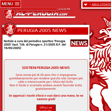
MENU
>
AREA UTENTE
PERUGIA 2005 NEWS
Notizie a cura del periodico sportivo 'Perugia
2005' (aut. Trib. di Perugia n. 21/2005 R.P. del
19/09/2005)
SOSTIENI PERUGIA 2005 NEWS
Sono ormai più di 20 anni che ci impegnamo
quotidianamente per rendere questo sito sempre più
utile e interessante per i tifosi del Grifo.
Non è facile e scontato andare avanti facendo tutto
gratuitamente.
Se apprezzi i nostri sforzi e vuoi darci una mano, te ne
saremo grati!
Offrici un