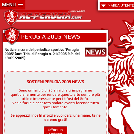
MENU
>
AREA UTENTE
PERUGIA 2005 NEWS
Notizie a cura del periodico sportivo 'Perugia
2005' (aut. Trib. di Perugia n. 21/2005 R.P. del
19/09/2005)
SOSTIENI PERUGIA 2005 NEWS
Sono ormai più di 20 anni che ci impegnamo
quotidianamente per rendere questo sito sempre più
utile e interessante per i tifosi del Grifo.
Non è facile e scontato andare avanti facendo tutto
gratuitamente.
Se apprezzi i nostri sforzi e vuoi darci una mano, te ne
saremo grati!
Offrici un