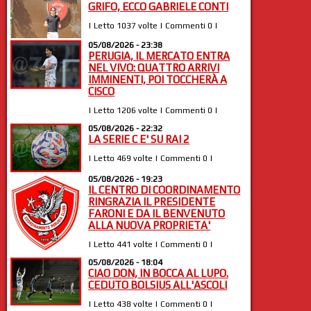
GRIFO, ECCO GABRIELE CONTI
| Letto 1037 volte | Commenti 0 |
05/08/2026 - 23:38
PERUGIA, IL MERCATO ENTRA
NEL VIVO: QUATTRO ARRIVI
IMMINENTI, POI TOCCHERÀ A
CISCO
| Letto 1206 volte | Commenti 0 |
05/08/2026 - 22:32
LA SERIE C E' SU RAI 2
| Letto 469 volte | Commenti 0 |
05/08/2026 - 19:23
IL CENTRO DI COORDINAMENTO
RINGRAZIA IL PRESIDENTE
FARONI E DA IL BENVENUTO
ALLA NUOVA PROPRIETA'
| Letto 441 volte | Commenti 0 |
05/08/2026 - 18:04
CIAO DON, IN BOCCA AL LUPO.
CEDUTO BOLSIUS ALL'ASCOLI
| Letto 438 volte | Commenti 0 |