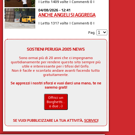
| Letto 1409 volte | Commenti 0 |
04/08/2026 - 12:41
ANCHE ANGELI SI AGGREGA
| Letto 1317 volte | Commenti 0 |
Pag.
SOSTIENI PERUGIA 2005 NEWS
Sono ormai più di 20 anni che ci impegnamo
quotidianamente per rendere questo sito sempre più
utile e interessante per i tifosi del Grifo.
Non è facile e scontato andare avanti facendo tutto
gratuitamente.
Se apprezzi i nostri sforzi e vuoi darci una mano, te ne
saremo grati!
Offrici un
Borghetti...
o due ;-)
SE VUOI PUBBLICIZZARE LA TUA ATTIVITÀ,
SCRIVICI
!