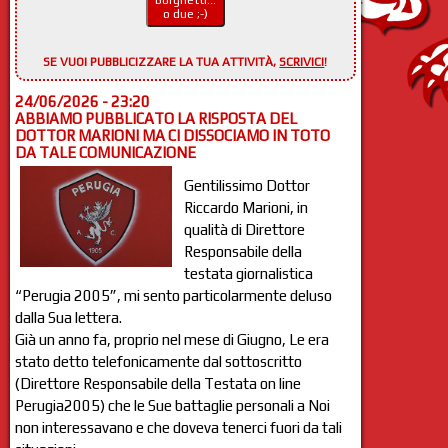
Borghetti...
o due ;-)
SE VUOI PUBBLICIZZARE LA TUA ATTIVITÀ,
SCRIVICI
!
24/06/2026 - 23:20
ABBIAMO PUBBLICATO LA RISPOSTA DEL
DOTTOR MARIONI MA CI DISSOCIAMO IN TOTO
DA TALE COMUNICAZIONE
Gentilissimo Dottor
Riccardo Marioni, in
qualità di Direttore
Responsabile della
testata giornalistica
“Perugia 2005”, mi sento particolarmente deluso
dalla Sua lettera.
Già un anno fa, proprio nel mese di Giugno, Le era
stato detto telefonicamente dal sottoscritto
(Direttore Responsabile della Testata on line
Perugia2005) che le Sue battaglie personali a Noi
non interessavano e che doveva tenerci fuori da tali