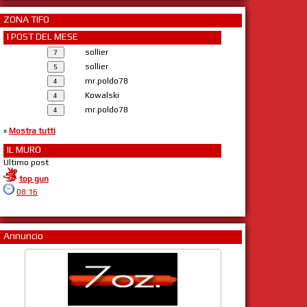
ZONA TIFO
I POST DEL MESE
sollier
sollier
mr.poldo78
Kowalski
mr.poldo78
»
Mostra tutti
IL MURO
Ultimo post
top gun
08:16
Annuncio