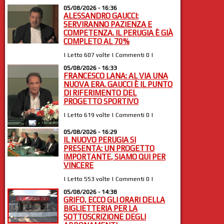
05/08/2026 - 16:36
ALESSANDRO GAUCCI:
SERVIRANNO PAZIENZA E
COMPETENZA. IL PERUGIA È GIÀ
COMPLETO AL 70%
| Letto 607 volte | Commenti 0 |
05/08/2026 - 16:33
FRANCESCO LANA: AL VIA UNA
NUOVA ERA. GAUCCI È IL PUNTO
DI RIFERIMENTO DEL
PROGETTO SPORTIVO
| Letto 619 volte | Commenti 0 |
05/08/2026 - 16:29
IL NUOVO PERUGIA SI
PRESENTA: UN PROGETTO
IMPORTANTE, SIAMO QUI PER
VINCERE
| Letto 553 volte | Commenti 0 |
05/08/2026 - 14:38
GRIFO, ECCO GLI ORARI DELLA
BIGLIETTERIA PER LA
SOTTOSCRIZIONE DEGLI