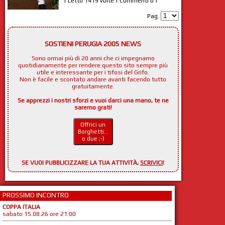
| Letto 1419 volte | Commenti 0 |
Pag.
SOSTIENI PERUGIA 2005 NEWS
Sono ormai più di 20 anni che ci impegnamo
quotidianamente per rendere questo sito sempre più
utile e interessante per i tifosi del Grifo.
Non è facile e scontato andare avanti facendo tutto
gratuitamente.
Se apprezzi i nostri sforzi e vuoi darci una mano, te ne
saremo grati!
Offrici un
Borghetti...
o due ;-)
SE VUOI PUBBLICIZZARE LA TUA ATTIVITÀ,
SCRIVICI
!
PROSSIMO INCONTRO
COPPA ITALIA
sabato 15.08.26 ore 21:00