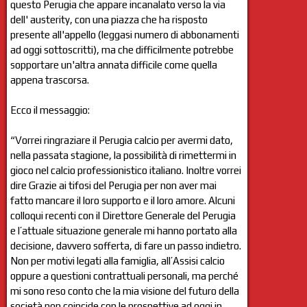
questo Perugia che appare incanalato verso la via
dell' austerity, con una piazza che ha risposto
presente all'appello (leggasi numero di abbonamenti
ad oggi sottoscritti), ma che difficilmente potrebbe
sopportare un'altra annata difficile come quella
appena trascorsa.
Ecco il messaggio:
“Vorrei ringraziare il Perugia calcio per avermi dato,
nella passata stagione, la possibilità di rimettermi in
gioco nel calcio professionistico italiano. Inoltre vorrei
dire Grazie ai tifosi del Perugia per non aver mai
fatto mancare il loro supporto e il loro amore. Alcuni
colloqui recenti con il Direttore Generale del Perugia
e l’attuale situazione generale mi hanno portato alla
decisione, davvero sofferta, di fare un passo indietro.
Non per motivi legati alla famiglia, all’Assisi calcio
oppure a questioni contrattuali personali, ma perché
mi sono reso conto che la mia visione del futuro della
società non coincide con le prospettive ad oggi in