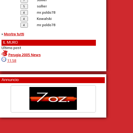
sollier
mr.poldo78
Kowalski
mr.poldo78
»
Mostra tutti
IL MURO
Ultimo post
Perugia 2005 News
11:58
Annuncio