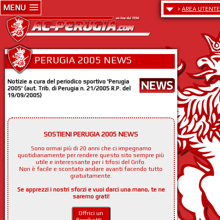
MENU
>
AREA UTENTE
PERUGIA 2005 NEWS
Notizie a cura del periodico sportivo 'Perugia
2005' (aut. Trib. di Perugia n. 21/2005 R.P. del
19/09/2005)
SOSTIENI PERUGIA 2005 NEWS
Sono ormai più di 20 anni che ci impegnamo
quotidianamente per rendere questo sito sempre più
utile e interessante per i tifosi del Grifo.
Non è facile e scontato andare avanti facendo tutto
gratuitamente.
Se apprezzi i nostri sforzi e vuoi darci una mano, te ne
saremo grati!
Offrici un