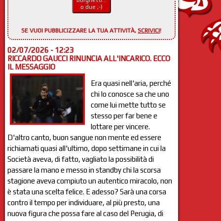
Borghetti...
o due ;-)
SE VUOI PUBBLICIZZARE LA TUA ATTIVITÀ,
SCRIVICI
!
02/07/2026 - 12:23
RICCARDO GAUCCI RINUNCIA ALL'INCARICO. ECCO
IL MESSAGGIO
Era quasi nell'aria, perché
chi lo conosce sa che uno
come lui mette tutto se
stesso per far bene e
lottare per vincere.
D'altro canto, buon sangue non mente ed essere
richiamati quasi all'ultimo, dopo settimane in cui la
Società aveva, di fatto, vagliato la possibilità di
passare la mano e messo in standby chi la scorsa
stagione aveva compiuto un autentico miracolo, non
è stata una scelta felice. E adesso? Sarà una corsa
contro il tempo per individuare, al più presto, una
nuova figura che possa fare al caso del Perugia, di