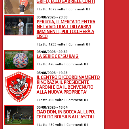
GRIFO, ECCO GABRIELE CONTI
| Letto 1079 volte | Commenti 0 |
05/08/2026 - 23:38
PERUGIA, IL MERCATO ENTRA
NEL VIVO: QUATTRO ARRIVI
IMMINENTI, POI TOCCHERÀ A
CISCO
| Letto 1255 volte | Commenti 0 |
05/08/2026 - 22:32
LA SERIE C E' SU RAI 2
| Letto 476 volte | Commenti 0 |
05/08/2026 - 19:23
IL CENTRO DI COORDINAMENTO
RINGRAZIA IL PRESIDENTE
FARONI E DA IL BENVENUTO
ALLA NUOVA PROPRIETA'
| Letto 450 volte | Commenti 0 |
05/08/2026 - 18:04
CIAO DON, IN BOCCA AL LUPO.
CEDUTO BOLSIUS ALL'ASCOLI
| Letto 439 volte | Commenti 0 |