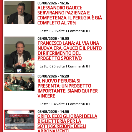
05/08/2026 - 16:36
ALESSANDRO GAUCCI:
SERVIRANNO PAZIENZA E
COMPETENZA. IL PERUGIA È GIÀ
COMPLETO AL 70%
| Letto 623 volte | Commenti 0 |
05/08/2026 - 16:33
FRANCESCO LANA: AL VIA UNA
NUOVA ERA. GAUCCI È IL PUNTO
DI RIFERIMENTO DEL
PROGETTO SPORTIVO
| Letto 625 volte | Commenti 0 |
05/08/2026 - 16:29
IL NUOVO PERUGIA SI
PRESENTA: UN PROGETTO
IMPORTANTE, SIAMO QUI PER
VINCERE
| Letto 564 volte | Commenti 0 |
05/08/2026 - 14:38
GRIFO, ECCO GLI ORARI DELLA
BIGLIETTERIA PER LA
SOTTOSCRIZIONE DEGLI
ABBONAMENTI