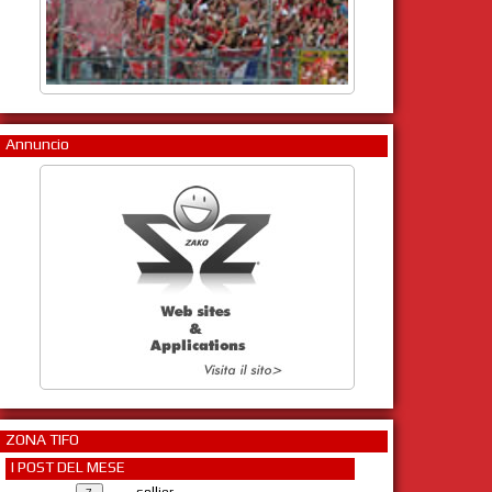
Annuncio
ZONA TIFO
I POST DEL MESE
sollier