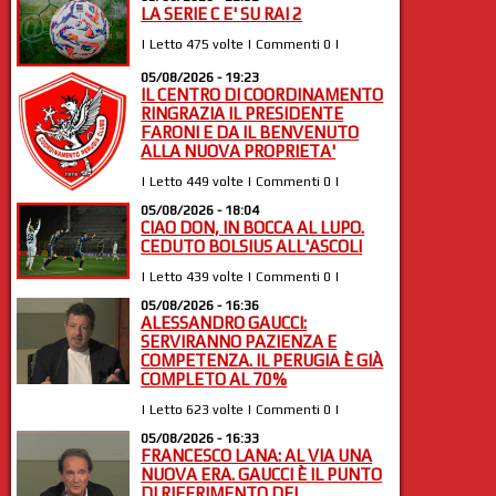
LA SERIE C E' SU RAI 2
| Letto 475 volte | Commenti 0 |
05/08/2026 - 19:23
IL CENTRO DI COORDINAMENTO
RINGRAZIA IL PRESIDENTE
FARONI E DA IL BENVENUTO
ALLA NUOVA PROPRIETA'
| Letto 449 volte | Commenti 0 |
05/08/2026 - 18:04
CIAO DON, IN BOCCA AL LUPO.
CEDUTO BOLSIUS ALL'ASCOLI
| Letto 439 volte | Commenti 0 |
05/08/2026 - 16:36
ALESSANDRO GAUCCI:
SERVIRANNO PAZIENZA E
COMPETENZA. IL PERUGIA È GIÀ
COMPLETO AL 70%
| Letto 623 volte | Commenti 0 |
05/08/2026 - 16:33
FRANCESCO LANA: AL VIA UNA
NUOVA ERA. GAUCCI È IL PUNTO
DI RIFERIMENTO DEL