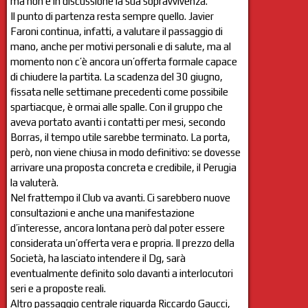
ma non è in discussione la sua sopravvivenza.
Il punto di partenza resta sempre quello. Javier
Faroni continua, infatti, a valutare il passaggio di
mano, anche per motivi personali e di salute, ma al
momento non c’è ancora un’offerta formale capace
di chiudere la partita. La scadenza del 30 giugno,
fissata nelle settimane precedenti come possibile
spartiacque, è ormai alle spalle. Con il gruppo che
aveva portato avanti i contatti per mesi, secondo
Borras, il tempo utile sarebbe terminato. La porta,
però, non viene chiusa in modo definitivo: se dovesse
arrivare una proposta concreta e credibile, il Perugia
la valuterà.
Nel frattempo il Club va avanti. Ci sarebbero nuove
consultazioni e anche una manifestazione
d’interesse, ancora lontana però dal poter essere
considerata un’offerta vera e propria. Il prezzo della
Società, ha lasciato intendere il Dg, sarà
eventualmente definito solo davanti a interlocutori
seri e a proposte reali.
Altro passaggio centrale riguarda Riccardo Gaucci,