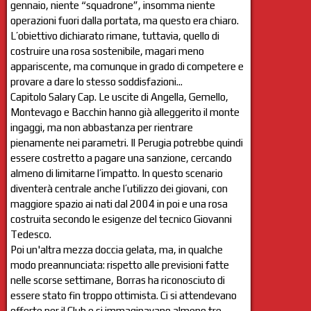
gennaio, niente “squadrone”, insomma niente
operazioni fuori dalla portata, ma questo era chiaro.
L’obiettivo dichiarato rimane, tuttavia, quello di
costruire una rosa sostenibile, magari meno
appariscente, ma comunque in grado di competere e
provare a dare lo stesso soddisfazioni...
Capitolo Salary Cap. Le uscite di Angella, Gemello,
Montevago e Bacchin hanno già alleggerito il monte
ingaggi, ma non abbastanza per rientrare
pienamente nei parametri. Il Perugia potrebbe quindi
essere costretto a pagare una sanzione, cercando
almeno di limitarne l’impatto. In questo scenario
diventerà centrale anche l’utilizzo dei giovani, con
maggiore spazio ai nati dal 2004 in poi e una rosa
costruita secondo le esigenze del tecnico Giovanni
Tedesco.
Poi un'altra mezza doccia gelata, ma, in qualche
modo preannunciata: rispetto alle previsioni fatte
nelle scorse settimane, Borras ha riconosciuto di
essere stato fin troppo ottimista. Ci si attendevano
offerte per il Club e si immaginavano almeno tre