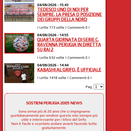
04/08/2026 - 15:43
TEDESCO UNO DI NOI PER
SEMPRE, LA PRESA D POSIZIONE
DEI GRUPPI DELLA NORD
| Letto 773 volte | Commenti 0 |
04/08/2026 - 14:55
QUARTA GIORNATA DI SERIE C,
RAVENNA PERUGIA IN DIRETTA
SU RAI 2
| Letto 632 volte | Commenti 0 |
04/08/2026 - 14:44
KABASHI AL GRIFO, È UFFICIALE
| Letto 1418 volte | Commenti 0 |
Pag.
SOSTIENI PERUGIA 2005 NEWS
Sono ormai più di 20 anni che ci impegnamo
quotidianamente per rendere questo sito sempre più
utile e interessante per i tifosi del Grifo.
Non è facile e scontato andare avanti facendo tutto
gratuitamente.