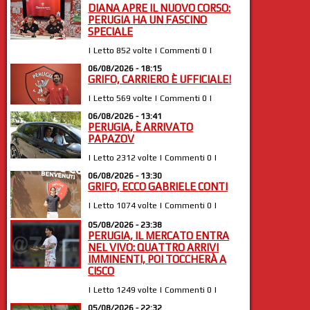
DIANA APRE IL NUOVO CORSO:
PERUGIA HA UN FASCINO
SPECIALE
| Letto 852 volte | Commenti 0 |
06/08/2026 - 18:15
GRIFO, CARRIERO È UFFICIALE!
| Letto 569 volte | Commenti 0 |
06/08/2026 - 13:41
PERUGIA, È ARRIVATO
PAPAZOV
| Letto 2312 volte | Commenti 0 |
06/08/2026 - 13:30
GRIFO, ECCO GABRIELE CONTI
| Letto 1074 volte | Commenti 0 |
05/08/2026 - 23:38
PERUGIA, IL MERCATO ENTRA
NEL VIVO: QUATTRO ARRIVI
IMMINENTI, POI TOCCHERÀ A
CISCO
| Letto 1249 volte | Commenti 0 |
05/08/2026 - 22:32