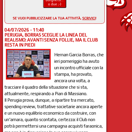
Borghetti...
o due ;-)
SE VUOI PUBBLICIZZARE LA TUA ATTIVITÀ,
SCRIVICI
!
04/07/2026 - 11:40
PERUGIA, BORRAS SCEGLIE LA LINEA DEL
REALISMO: AVANTI SENZA FOLLIE, MA IL CLUB
RESTA IN PIEDI
Hernan Garcia Borras, che
ieri pomeriggio ha avuto
un incontro ufficiale con la
stampa, ha provato,
ancora una volta, a
tracciare il quadro della situazione che si sta,
attualmente, respirando a Pian di Massiano.
Il Perugia prova, dunque, a ripartire tra mercato,
spending review, trattative societarie ancora aperte
e un nuovo equilibrio economico da costruire, con
un'amara, quanto scontata, certezza: il Club non
potrà permettersi una campagna acquisti faraonica,