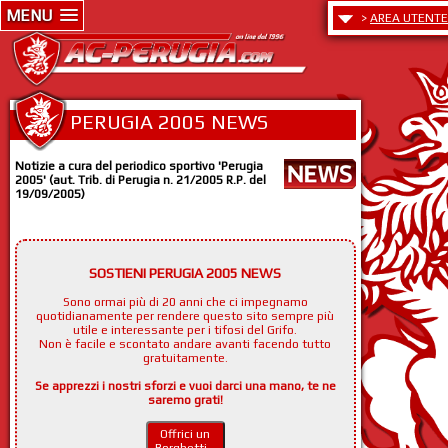
MENU
>
AREA UTENTE
PERUGIA 2005 NEWS
Notizie a cura del periodico sportivo 'Perugia
2005' (aut. Trib. di Perugia n. 21/2005 R.P. del
19/09/2005)
SOSTIENI PERUGIA 2005 NEWS
Sono ormai più di 20 anni che ci impegnamo
quotidianamente per rendere questo sito sempre più
utile e interessante per i tifosi del Grifo.
Non è facile e scontato andare avanti facendo tutto
gratuitamente.
Se apprezzi i nostri sforzi e vuoi darci una mano, te ne
saremo grati!
Offrici un