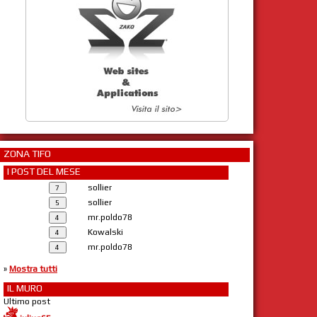
ZONA TIFO
I POST DEL MESE
sollier
sollier
mr.poldo78
Kowalski
mr.poldo78
»
Mostra tutti
IL MURO
Ultimo post