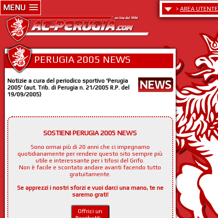
MENU
>
AREA UTENTE
PERUGIA 2005 NEWS
Notizie a cura del periodico sportivo 'Perugia
2005' (aut. Trib. di Perugia n. 21/2005 R.P. del
19/09/2005)
SOSTIENI PERUGIA 2005 NEWS
Sono ormai più di 20 anni che ci impegnamo
quotidianamente per rendere questo sito sempre più
utile e interessante per i tifosi del Grifo.
Non è facile e scontato andare avanti facendo tutto
gratuitamente.
Se apprezzi i nostri sforzi e vuoi darci una mano, te ne
saremo grati!
Offrici un