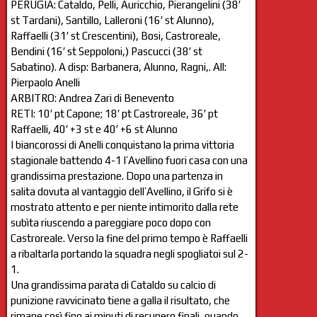
PERUGIA: Cataldo, Pelli, Auricchio, Pierangelini (38′
st Tardani), Santillo, Lalleroni (16′ st Alunno),
Raffaelli (31′ st Crescentini), Bosi, Castroreale,
Bendini (16′ st Seppoloni,) Pascucci (38′ st
Sabatino). A disp: Barbanera, Alunno, Ragni,. All:
Pierpaolo Anelli
ARBITRO: Andrea Zari di Benevento
RETI: 10′ pt Capone; 18′ pt Castroreale, 36′ pt
Raffaelli, 40′ +3 st e 40′ +6 st Alunno
I biancorossi di Anelli conquistano la prima vittoria
stagionale battendo 4-1 l’Avellino fuori casa con una
grandissima prestazione. Dopo una partenza in
salita dovuta al vantaggio dell’Avellino, il Grifo si è
mostrato attento e per niente intimorito dalla rete
subìta riuscendo a pareggiare poco dopo con
Castroreale. Verso la fine del primo tempo è Raffaelli
a ribaltarla portando la squadra negli spogliatoi sul 2-
1.
Una grandissima parata di Cataldo su calcio di
punizione ravvicinato tiene a galla il risultato, che
rimane così fino ai minuti di recupero finali, quando