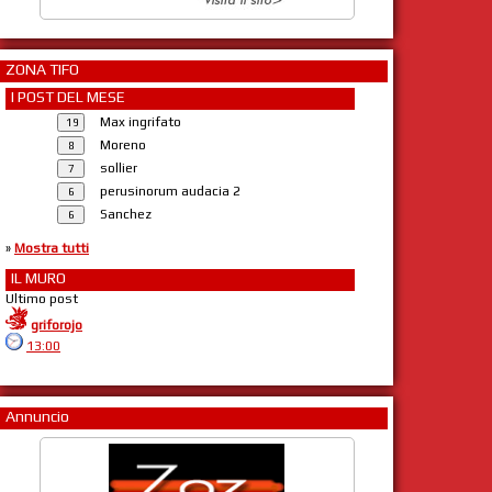
ZONA TIFO
I POST DEL MESE
Max ingrifato
Moreno
sollier
perusinorum audacia 2
Sanchez
»
Mostra tutti
IL MURO
Ultimo post
griforojo
13:00
Annuncio