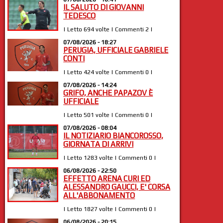
IL SALUTO DI GIOVANNI
TEDESCO
| Letto 694 volte | Commenti 2 |
07/08/2026 - 18:27
PERUGIA, UFFICIALE GABRIELE
CONTI
| Letto 424 volte | Commenti 0 |
07/08/2026 - 14:24
GRIFO, ANCHE PAPAZOV È
UFFICIALE
| Letto 501 volte | Commenti 0 |
07/08/2026 - 08:04
IL NOTIZIARIO BIANCOROSSO,
GIORNATA DI ARRIVI
| Letto 1283 volte | Commenti 0 |
06/08/2026 - 22:50
EFFETTO ARENA CURI ED
ALESSANDRO GAUCCI, E' CORSA
ALL'ABBONAMENTO
| Letto 1827 volte | Commenti 0 |
06/08/2026 - 20:15