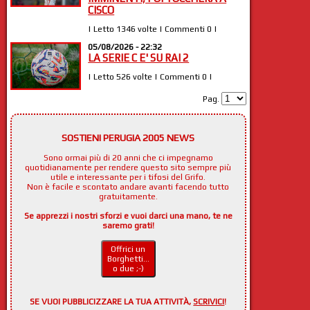
CISCO
| Letto 1346 volte | Commenti 0 |
05/08/2026 - 22:32
LA SERIE C E' SU RAI 2
| Letto 526 volte | Commenti 0 |
Pag.
SOSTIENI PERUGIA 2005 NEWS
Sono ormai più di 20 anni che ci impegnamo
quotidianamente per rendere questo sito sempre più
utile e interessante per i tifosi del Grifo.
Non è facile e scontato andare avanti facendo tutto
gratuitamente.
Se apprezzi i nostri sforzi e vuoi darci una mano, te ne
saremo grati!
Offrici un
Borghetti...
o due ;-)
SE VUOI PUBBLICIZZARE LA TUA ATTIVITÀ,
SCRIVICI
!