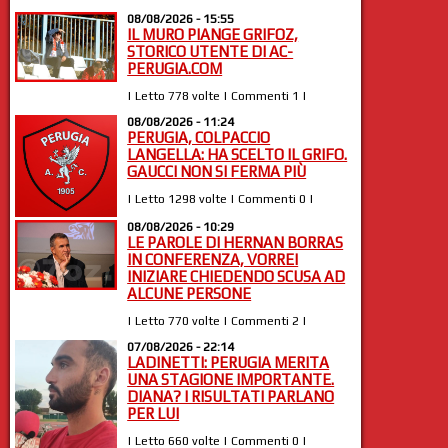
08/08/2026 - 15:55
IL MURO PIANGE GRIFOZ,
STORICO UTENTE DI AC-
PERUGIA.COM
| Letto 778 volte | Commenti 1 |
08/08/2026 - 11:24
PERUGIA, COLPACCIO
LANGELLA: HA SCELTO IL GRIFO.
GAUCCI NON SI FERMA PIÙ
| Letto 1298 volte | Commenti 0 |
08/08/2026 - 10:29
LE PAROLE DI HERNAN BORRAS
IN CONFERENZA, VORREI
INIZIARE CHIEDENDO SCUSA AD
ALCUNE PERSONE
| Letto 770 volte | Commenti 2 |
07/08/2026 - 22:14
LADINETTI: PERUGIA MERITA
UNA STAGIONE IMPORTANTE.
DIANA? I RISULTATI PARLANO
PER LUI
| Letto 660 volte | Commenti 0 |