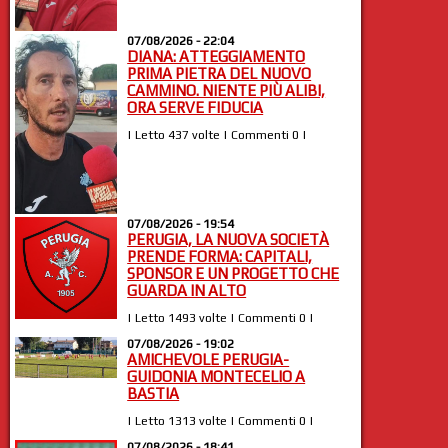
07/08/2026 - 22:04
DIANA: ATTEGGIAMENTO
PRIMA PIETRA DEL NUOVO
CAMMINO. NIENTE PIÙ ALIBI,
ORA SERVE FIDUCIA
| Letto 437 volte | Commenti 0 |
07/08/2026 - 19:54
PERUGIA, LA NUOVA SOCIETÀ
PRENDE FORMA: CAPITALI,
SPONSOR E UN PROGETTO CHE
GUARDA IN ALTO
| Letto 1493 volte | Commenti 0 |
07/08/2026 - 19:02
AMICHEVOLE PERUGIA-
GUIDONIA MONTECELIO A
BASTIA
| Letto 1313 volte | Commenti 0 |
07/08/2026 - 18:41