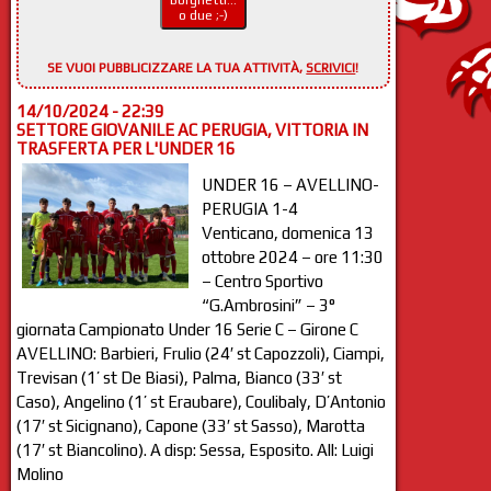
Borghetti...
o due ;-)
SE VUOI PUBBLICIZZARE LA TUA ATTIVITÀ,
SCRIVICI
!
14/10/2024 - 22:39
SETTORE GIOVANILE AC PERUGIA, VITTORIA IN
TRASFERTA PER L'UNDER 16
UNDER 16 – AVELLINO-
PERUGIA 1-4
Venticano, domenica 13
ottobre 2024 – ore 11:30
– Centro Sportivo
“G.Ambrosini” – 3°
giornata Campionato Under 16 Serie C – Girone C
AVELLINO: Barbieri, Frulio (24′ st Capozzoli), Ciampi,
Trevisan (1’ st De Biasi), Palma, Bianco (33′ st
Caso), Angelino (1’ st Eraubare), Coulibaly, D’Antonio
(17′ st Sicignano), Capone (33′ st Sasso), Marotta
(17′ st Biancolino). A disp: Sessa, Esposito. All: Luigi
Molino