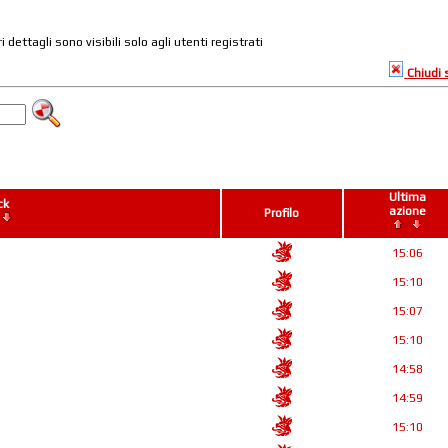
ri dettagli sono visibili solo agli utenti registrati
Chiudi
Ultima
ck
azione
Profilo
15:06
15:10
15:07
15:10
14:58
14:59
15:10