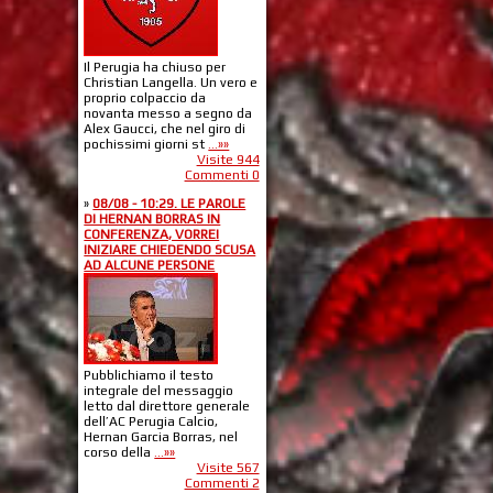
Il Perugia ha chiuso per
Christian Langella. Un vero e
proprio colpaccio da
novanta messo a segno da
Alex Gaucci, che nel giro di
pochissimi giorni st
...»»
Visite 944
Commenti 0
»
08/08 - 10:29. LE PAROLE
DI HERNAN BORRAS IN
CONFERENZA, VORREI
INIZIARE CHIEDENDO SCUSA
AD ALCUNE PERSONE
Pubblichiamo il testo
integrale del messaggio
letto dal direttore generale
dell’AC Perugia Calcio,
Hernan Garcia Borras, nel
corso della
...»»
Visite 567
Commenti 2