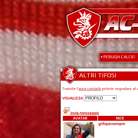
• PERUGIA CALCIO
ALTRI TIFOSI
Tramite l'
area contatti
potete segnalare al w
VISUALIZZA
Invia messaggio
AVATAR
NICK
grifopersempre