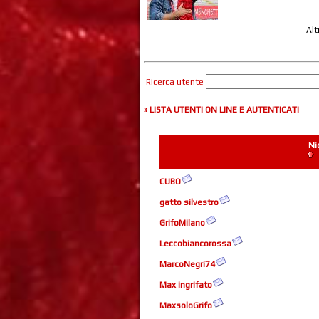
Alt
Ricerca utente
» LISTA UTENTI ON LINE E AUTENTICATI
Ni
CUBO
gatto silvestro
GrifoMilano
Leccobiancorossa
MarcoNegri74
Max ingrifato
MaxsoloGrifo