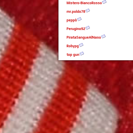
Mistero-BiancoRosso
mr.poldo78
peppò
Perugino92
PirataSangueAlNaso
Robypg
top gun