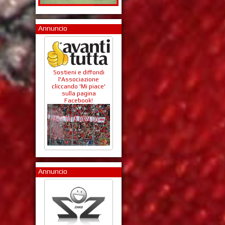
Annuncio
Sostieni e diffondi
l'Associazione
cliccando 'Mi piace'
sulla pagina
Facebook!
Annuncio