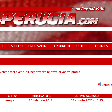
• AREA TIFOSI
• REDAZIONE
• RUBRICHE
• STORIA
• CONTATT
ebmaster eventuali inesattezze relative al vostro profilo.
Chiudi
CITTA'
REGISTRATO IL
ULTIMO ACCESSO
perugia
25 febbraio 2012
08 agosto 2026 - 13:25