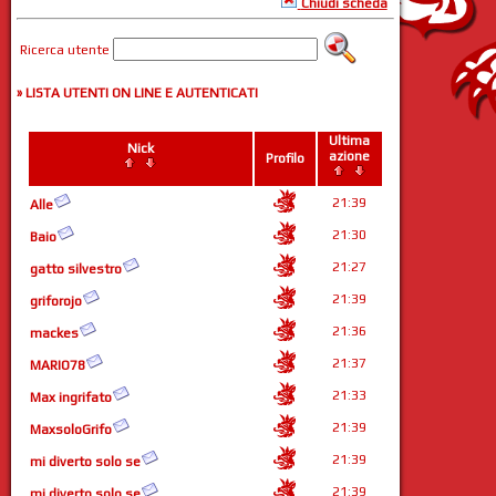
Chiudi scheda
Ricerca utente
» LISTA UTENTI ON LINE E AUTENTICATI
Ultima
Nick
azione
Profilo
21:39
Alle
21:30
Baio
21:27
gatto silvestro
21:39
griforojo
21:36
mackes
21:37
MARIO78
21:33
Max ingrifato
21:39
MaxsoloGrifo
21:39
mi diverto solo se
21:39
mi diverto solo se