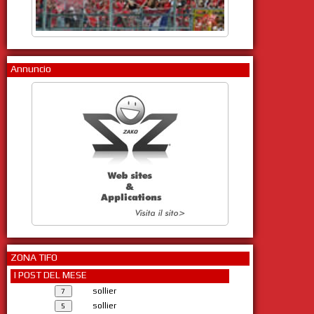
Annuncio
ZONA TIFO
I POST DEL MESE
sollier
sollier