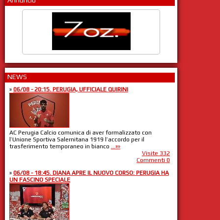
Annuncio
NEWS
»
06/08 - 20:15. PERUGIA, UFFICIALE QUIRINI
AC Perugia Calcio comunica di aver formalizzato con
l’Unione Sportiva Salernitana 1919 l’accordo per il
trasferimento temporaneo in bianco
...»»
Visite 332
Commenti 0
»
06/08 - 18:45. DIANA APRE IL NUOVO CORSO: PERUGIA HA
UN FASCINO SPECIALE