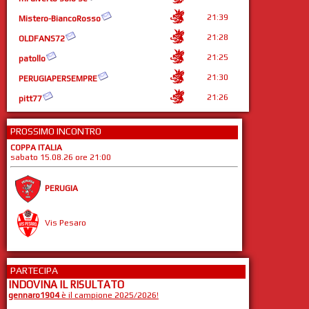
21:39
Mistero-BiancoRosso
21:28
OLDFANS72
21:25
patollo
21:30
PERUGIAPERSEMPRE
21:26
pitt77
PROSSIMO INCONTRO
COPPA ITALIA
sabato 15.08.26 ore 21:00
PERUGIA
Vis Pesaro
PARTECIPA
INDOVINA IL RISULTATO
gennaro1904
è il campione 2025/2026!