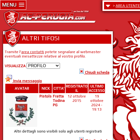
MENU
>
AREA UTENTE
ALTRI TIFOSI
Tramite l'
area contatti
potete segnalare al webmaster
eventuali inesattezze relative al vostro profilo.
VISUALIZZA
Chiudi scheda
Invia messaggio
REGISTRATO
ULTIMO
AVATAR
NICK
CITTA'
IL
ACCESSO
Pistols
Fratta
12 ottobre
19
Todina
2015
ottobre
PG
2024 -
19:13
Altri dettagli sono visibili solo agli utenti registrati