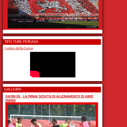
TIFO TUBE PERUGIA
I video della Curva
GALLERIA
04/08/26
-
LA PRIMA SEDUTA DI ALLENAMENTO DI AIMO
DIANA