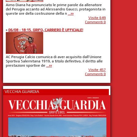
Aimo Diana ha pronunciato le prime parole da allenatore
del Perugia accanto ad Alessandro Gaucci, protagonista in
queste ore della costruzione della n
...»»
Visite 649
Commenti 0
»
06/08 - 18:15. GRIFO, CARRIERO È UFFICIALE!
AC Perugia Calcio comunica di aver acquisito dall’Unione
Sportiva Salernitana 1919, a titolo definitivo, il diritto alle
prestazioni sportive de
...»»
Visite 457
Commenti 0
VECCHIA GUARDIA