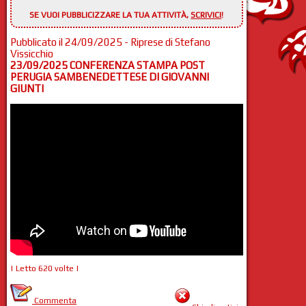
SE VUOI PUBBLICIZZARE LA TUA ATTIVITÀ,
SCRIVICI
!
Pubblicato il 24/09/2025 - Riprese di Stefano
Vissicchio
23/09/2025 CONFERENZA STAMPA POST
PERUGIA SAMBENEDETTESE DI GIOVANNI
GIUNTI
| Letto 620 volte |
Commenta