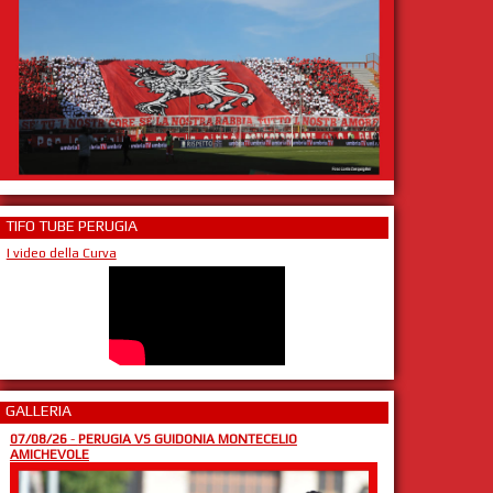
TIFO TUBE PERUGIA
I video della Curva
GALLERIA
07/08/26
-
PERUGIA VS GUIDONIA MONTECELIO
AMICHEVOLE