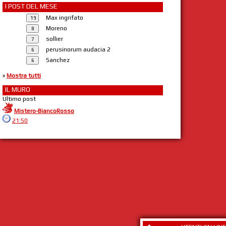
I POST DEL MESE
Max ingrifato
Moreno
sollier
perusinorum audacia 2
Sanchez
»
Mostra tutti
IL MURO
Ultimo post
Mistero-BiancoRosso
21:50