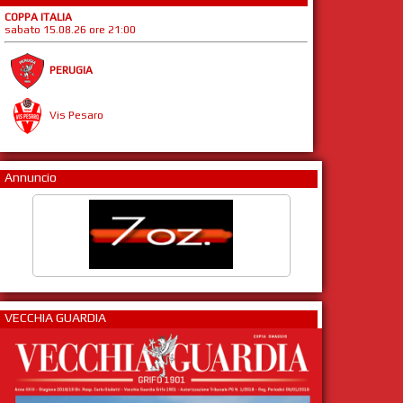
COPPA ITALIA
sabato 15.08.26 ore 21:00
PERUGIA
Vis Pesaro
Annuncio
VECCHIA GUARDIA