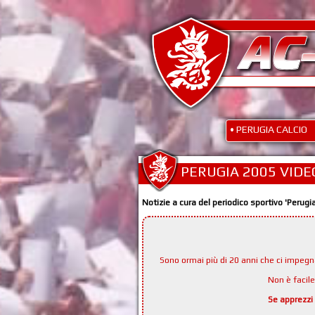
• PERUGIA CALCIO
PERUGIA 2005 VIDE
Notizie a cura del periodico sportivo 'Perugi
Sono ormai più di 20 anni che ci impeg
Non è facil
Se apprezzi 