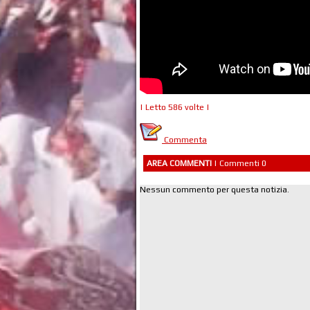
| Letto 586 volte |
Commenta
AREA COMMENTI
| Commenti 0