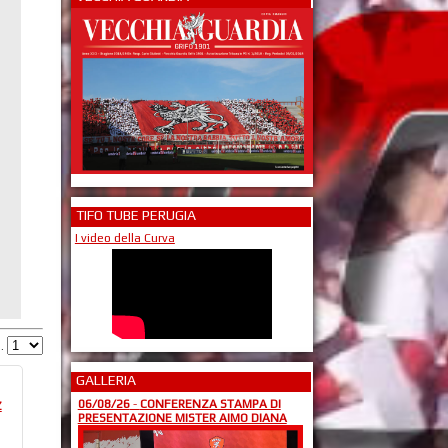
TIFO TUBE PERUGIA
I video della Curva
g.
GALLERIA
06/08/26
-
CONFERENZA STAMPA DI
Z
PRESENTAZIONE MISTER AIMO DIANA