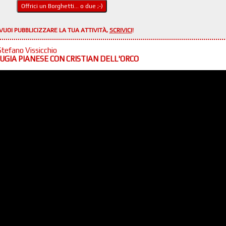
Offrici un Borghetti... o due ;-)
VUOI PUBBLICIZZARE LA TUA ATTIVITÀ,
SCRIVICI
!
Stefano Vissicchio
UGIA PIANESE CON CRISTIAN DELL'ORCO