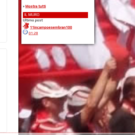
»
Mostra tutti
IL MURO
Ultimo post
11incampoesembran100
01:28