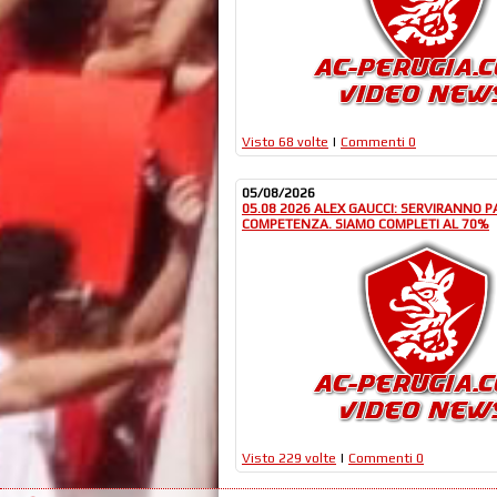
Visto 68 volte
|
Commenti 0
05/08/2026
05.08 2026 ALEX GAUCCI: SERVIRANNO P
COMPETENZA. SIAMO COMPLETI AL 70%
Visto 229 volte
|
Commenti 0