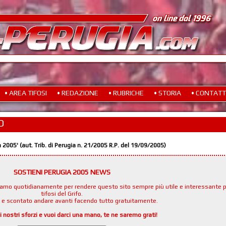
• AREA TIFOSI
• REDAZIONE
• RUBRICHE
• STORIA
• CONTATT
O
a 2005' (aut. Trib. di Perugia n. 21/2005 R.P. del 19/09/2005)
SOSTIENI PERUGIA 2005 NEWS
namo quotidianamente per rendere questo sito sempre più utile e interessante p
tifosi del Grifo.
e e scontato andare avanti facendo tutto gratuitamente.
i nostri sforzi e vuoi darci una mano, te ne saremo grati!