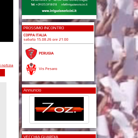
PROSSIMO INCONTRO
COPPA ITALIA
sabato 15.08.26 ore 21:00
PERUGIA
i notizia
Vis Pesaro
Annuncio
VECCHIA GUARDIA