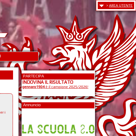
>
AREA UTENTE
I
PARTECIPA
INDOVINA IL RISULTATO
gennaro1904
è il campione 2025/2026!
Annuncio
er i