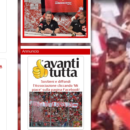
Annuncio
LA
Sostieni e diffondi
l'Associazione cliccando 'Mi
piace' sulla pagina Facebook!