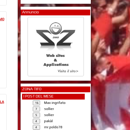
Annuncio
IMO
ZONA TIFO
I POST DEL MESE
LLA
Max ingrifato
sollier
sollier
pakàl
mr.poldo78